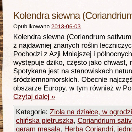
Kolendra siewna (Coriandrium
Opublikowano
2013-06-03
Kolendra siewna (Coriandrum sativum
z najdawniej znanych roślin leczniczy
Pochodzi z Azji Mniejszej i północnyc
występuje dziko, często jako chwast,
Spotykana jest na stanowiskach natur
śródziemnomorskich. Obecnie najczęś
obszarze Europy, w tym również w Po
Czytaj dalej
»
Kategorie:
Zioła na działce, w ogrodz
chińska pietruszka
,
Coriandrium sati
garam masala
,
Herba Coriandri
,
jedn