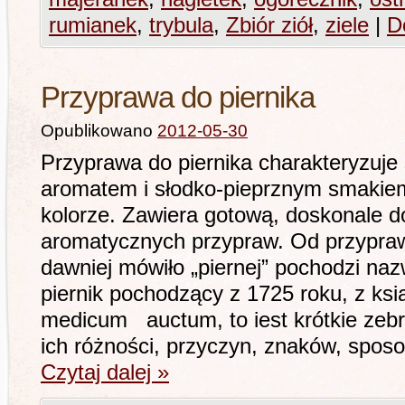
rumianek
,
trybula
,
Zbiór ziół
,
ziele
|
D
Przyprawa do piernika
Opublikowano
2012-05-30
Przyprawa do piernika charakteryzuje
aromatem i słodko-pieprznym smakie
kolorze. Zawiera gotową, doskonale 
aromatycznych przypraw. Od przyprawy 
dawniej mówiło „piernej” pochodzi naz
piernik pochodzący z 1725 roku, z ks
medicum auctum, to iest krótkie zebr
ich różności, przyczyn, znaków, spo
Czytaj dalej
»