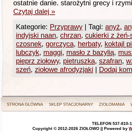
ostatnie danie. starożytni grecy i rzym
Czytaj dalej
»
Kategorie:
Przyprawy
|
Tagi:
anyż
,
an
indyjski naan
,
chrzan
,
cukierki z żeń
czosnek
,
gorczyca
,
herbaty
,
koktajl 
lubczyk
,
maggi
,
masło z bazylią
,
mus
pieprz ziołowy
,
pietruszka
,
szafran
,
w
szeń
,
ziołowe afrodyzjaki
|
Dodaj kom
STRONA GŁÓWNA
SKLEP STACJONARNY
ZIOŁOMANIA
TELEFON 537-810-1
Copyright © 2012-
2026 ZIOŁOWO || Powered by
W