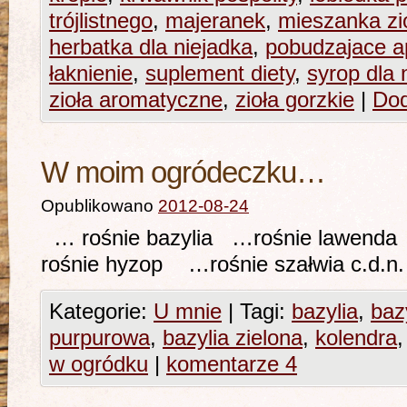
trójlistnego
,
majeranek
,
mieszanka zi
herbatka dla niejadka
,
pobudzajace a
łaknienie
,
suplement diety
,
syrop dla 
zioła aromatyczne
,
zioła gorzkie
|
Dod
W moim ogródeczku…
Opublikowano
2012-08-24
… rośnie bazylia …rośnie lawend
rośnie hyzop …rośnie szałwia c.d
Kategorie:
U mnie
|
Tagi:
bazylia
,
baz
purpurowa
,
bazylia zielona
,
kolendra
w ogródku
|
komentarze 4