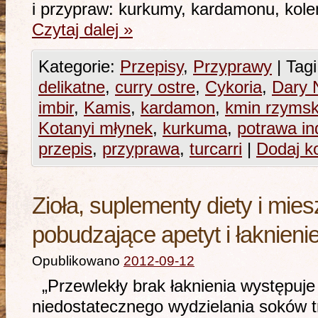
i przypraw: kurkumy, kardamonu, kole
Czytaj dalej
»
Kategorie:
Przepisy
,
Przyprawy
|
Tagi
delikatne
,
curry ostre
,
Cykoria
,
Dary 
imbir
,
Kamis
,
kardamon
,
kmin rzymsk
Kotanyi młynek
,
kurkuma
,
potrawa in
przepis
,
przyprawa
,
turcarri
|
Dodaj k
Zioła, suplementy diety i mie
pobudzające apetyt i łaknieni
Opublikowano
2012-09-12
„Przewlekły brak łaknienia występuje
niedostatecznego wydzielania soków t