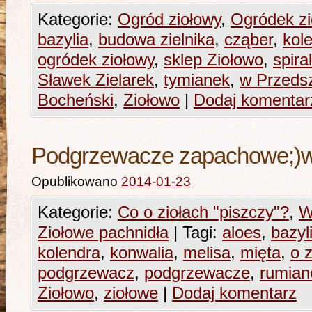
Kategorie:
Ogród ziołowy
,
Ogródek z
bazylia
,
budowa zielnika
,
cząber
,
kol
ogródek ziołowy
,
sklep Ziołowo
,
spira
Sławek Zielarek
,
tymianek
,
w Przeds
Bocheński
,
Ziołowo
|
Dodaj komentar
Podgrzewacze zapachowe;)w 
Opublikowano
2014-01-23
Kategorie:
Co o ziołach "piszczy"?
,
W
Ziołowe pachnidła
|
Tagi:
aloes
,
bazyl
kolendra
,
konwalia
,
melisa
,
mięta
,
o 
podgrzewacz
,
podgrzewacze
,
rumian
Ziołowo
,
ziołowe
|
Dodaj komentarz