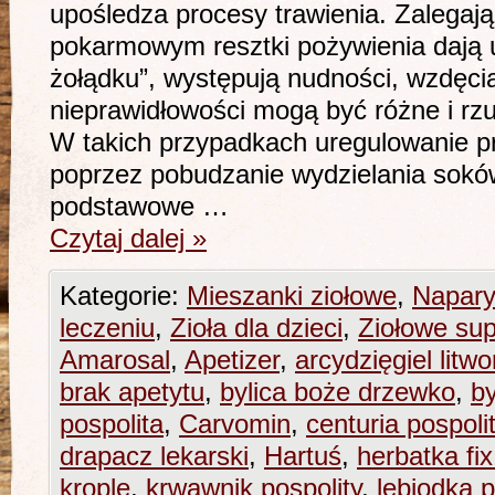
upośledza procesy trawienia. Zalegaj
pokarmowym resztki pożywienia dają u
żołądku”, występują nudności, wzdęci
nieprawidłowości mogą być różne i rz
W takich przypadkach uregulowanie p
poprzez pobudzanie wydzielania sokó
podstawowe …
Czytaj dalej
»
Kategorie:
Mieszanki ziołowe
,
Napary
leczeniu
,
Zioła dla dzieci
,
Ziołowe sup
Amarosal
,
Apetizer
,
arcydzięgiel litwo
brak apetytu
,
bylica boże drzewko
,
by
pospolita
,
Carvomin
,
centuria pospoli
drapacz lekarski
,
Hartuś
,
herbatka fix
krople
,
krwawnik pospolity
,
lebiodka p