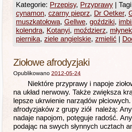
Kategorie:
Przepisy
,
Przyprawy
|
Tagi
cynamon
,
czarny pieprz
,
Dr Oetker
,
muszkatołowa
,
Gellwe
,
goździki
,
imbi
kolendra
,
Kotanyi
,
moździerz
,
młynek
piernika
,
ziele angielskie
,
zmielić
|
Do
Ziołowe afrodyzjaki
Opublikowano
2012-05-24
Niektóre przyprawy i napoje ziołowe
na układ nerwowy. Także zwiększa krą
lepsze ukrwienie narządów płciowych
afrodyzjaków z grupy ziół należą: Any
nadaje napojom, potęguje radość. Any
podając na swych słynnych ucztach a