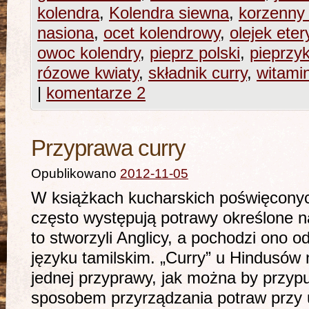
kolendra
,
Kolendra siewna
,
korzenny
nasiona
,
ocet kolendrowy
,
olejek ete
owoc kolendry
,
pieprz polski
,
pieprzy
rózowe kwiaty
,
składnik curry
,
witami
|
komentarze 2
Przyprawa curry
Opublikowano
2012-11-05
W książkach kucharskich poświęconych
często występują potrawy określone na
to stworzyli Anglicy, a pochodzi ono od
języku tamilskim. „Curry” u Hindusów
jednej przyprawy, jak można by przypu
sposobem przyrządzania potraw przy u