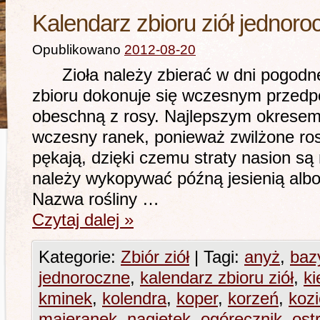
Kalendarz zbioru ziół jednoro
Opublikowano
2012-08-20
Zioła należy zbierać w dni pogodne 
zbioru dokonuje się wczesnym przedpo
obeschną z rosy. Najlepszym okresem 
wczesny ranek, ponieważ zwilżone ros
pękają, dzięki czemu straty nasion są
należy wykopywać późną jesienią alb
Nazwa rośliny …
Czytaj dalej
»
Kategorie:
Zbiór ziół
|
Tagi:
anyż
,
bazy
jednoroczne
,
kalendarz zbioru ziół
,
ki
kminek
,
kolendra
,
koper
,
korzeń
,
koz
majeranek
,
nagietek
,
ogórecznik
,
ost