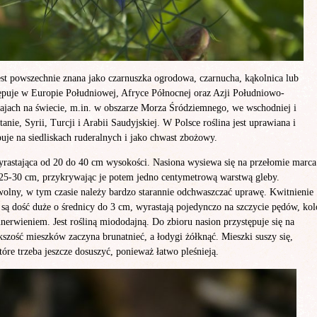
st powszechnie znana jako czarnuszka ogrodowa, czarnucha, kąkolnica lub
ępuje w Europie Południowej, Afryce Północnej oraz Azji Południowo-
rajach na świecie, m.in. w obszarze Morza Śródziemnego, we wschodniej i
nie, Syrii, Turcji i Arabii Saudyjskiej. W Polsce roślina jest uprawiana i
uje na siedliskach ruderalnych i jako chwast zbożowy.
wyrastająca od 20 do 40 cm wysokości. Nasiona wysiewa się na przełomie marca
 25-30 cm, przykrywając je potem jedno centymetrową warstwą gleby.
wolny, w tym czasie należy bardzo starannie odchwaszczać uprawę. Kwitnienie
 są dość duże o średnicy do 3 cm, wyrastają pojedynczo na szczycie pędów, kol
nerwieniem. Jest rośliną miododajną. Do zbioru nasion przystępuje się na
kszość mieszków zaczyna brunatnieć, a łodygi żółknąć. Mieszki suszy się,
óre trzeba jeszcze dosuszyć, ponieważ łatwo pleśnieją.