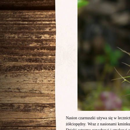
Nasion czarnuszki używa się w lecznic
żółciopędny. Wraz z nasionami kmink