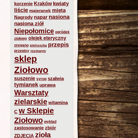
kwiaty
Kraków
korzenie
liście
mięta
majeranek
nasiona
napar
Nagrody
nasiona ziół
Niepołomice
ogródek
olejek eteryczny
ziołowy
przepis
oregano
pietruszka
przepisy
rozmaryn
sklep
Ziołowo
suszenie
szałwia
syrop
tymianek
uprawa
Warsztaty
zielarskie
witamina
w Sklepie
C
Ziołowo
wykład
zastosowanie
zbiór
zioła
ZDJĘCIA