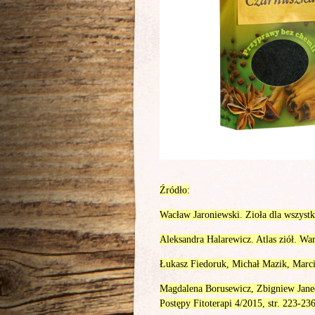
Źródło:
Wacław Jaroniewski. Zioła dla wszyst
Aleksandra Halarewicz. Atlas ziół. W
Łukasz Fiedoruk, Michał Mazik, Marci
Magdalena Borusewicz, Zbigniew Jane
Postępy Fitoterapi 4/2015, str. 223-236