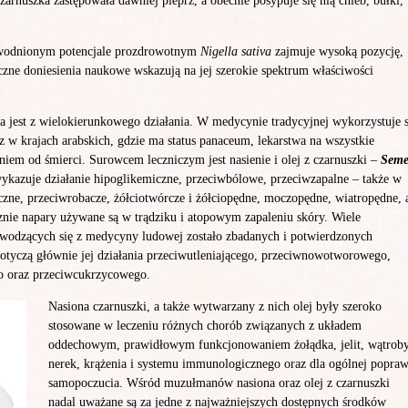
arnuszka zastępowała dawniej pieprz, a obecnie posypuje się nią chleb, bułki,
owodnionym potencjale prozdrowotnym
Nigella sativa
zajmuje wysoką pozycję,
iczne doniesienia naukowe wskazują na jej szerokie spektrum właściwości
na jest z wielokierunkowego działania. W medycynie tradycyjnej wykorzystuje s
z w krajach arabskich, gdzie ma status panaceum, lekarstwa na wszystkie
niem od śmierci. Surowcem leczniczym jest nasienie i olej z czarnuszki –
Sem
kazuje działanie hipoglikemiczne, przeciwbólowe, przeciwzapalne – także w
yczne, przeciwrobacze, żółciotwórcze i żółciopędne, moczopędne, wiatropędne, 
znie napary używane są w trądziku i atopowym zapaleniu skóry. Wiele
ywodzących się z medycyny ludowej zostało zbadanych i potwierdzonych
otyczą głównie jej działania przeciwutleniającego, przeciwnowotworowego,
o oraz przeciwcukrzycowego.
Nasiona czarnuszki, a także wytwarzany z nich olej były szeroko
stosowane w leczeniu różnych chorób związanych z układem
oddechowym, prawidłowym funkcjonowaniem żołądka, jelit, wątroby
nerek, krążenia i systemu immunologicznego oraz dla ogólnej popra
samopoczucia. Wśród muzułmanów nasiona oraz olej z czarnuszki
nadal uważane są za jedne z najważniejszych dostępnych środków