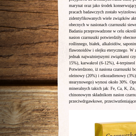
marynat oraz jako środek konserwując
pracach badawczych zostało wyizolow
zidentyfikowanych wiele związków a
obecnych w nasionach czarnuszki siew
Badania przeprowadzone w celu określ
nasion czarnuszki potwierdziły obecnoś
roślinnego, białek, alkaloidów, saponin
flawonoidów i olejku eterycznego. W z
jednak najważniejszymi związkami cz
15%), karwakrol (6-12%), 4-terpineol 
Potwierdzono, iż nasiona czarnuszki 
oleinowy (20%) i eikozadienowy (3%)
stearynowego) wynosi około 30%. Opróc
mineralnych takich jak: Fe, Ca, K, Zn
chinonowym składnikom nasion czarnus
przeciwdrgawkowe, przeciwutleniające