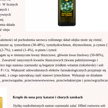
y. W licznych
anych i
ktywnych
nej.
enia składu
ć oleju
,
ależności od pochodzenia surowca roślinnego skład olejku może się różnić,
ynnymi są: tymochinon (30-48%), tymohydrochinon, ditymochinon, p-cymen (
(2-7%), t-anetol (1-4%), α-pinen i tymol.
bogate są w nienasycone kwasy tłuszczowe, głównie kwas linolowy (50-60%),
. Zawartość nasyconych kwasów tłuszczowych (kwasu palmitynowego i
z tego nasiona czarnuszki są bogatym źródłem witamin (tokoferole) i soli
, P i Cu. Większość udowodnionych efektów farmakologicznych przypisuje się
zki, z czego największą część stanowi tymochinon. Wykazuje on działanie
, przeciwzapalne, przeciwnowotworowe, przeciwbakteryjne i przeciwgrzybicze
Krople do nosa przy katarze i chorych zatokach
1łyżkę rozdrobnionych nasion czarnuszki zalać 100ml roztworu soli