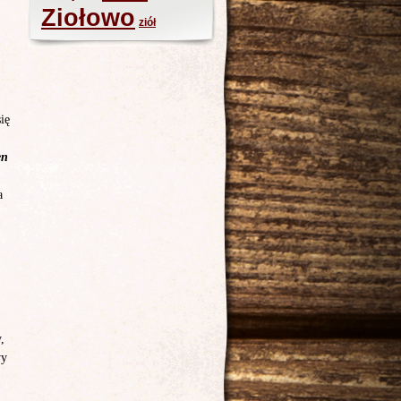
Ziołowo
ziół
ię
en
a
,
wy