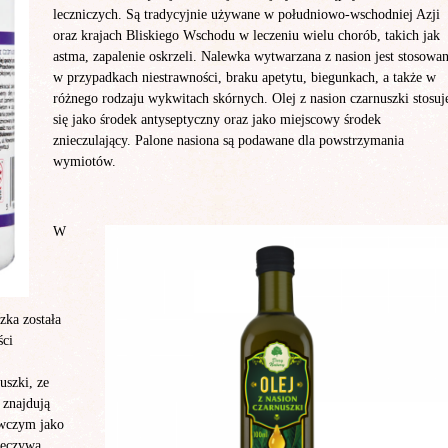
leczniczych. Są tradycyjnie używane w południowo-wschodniej Azji
oraz krajach Bliskiego Wschodu w leczeniu wielu chorób, takich jak
astma, zapalenie oskrzeli. Nalewka wytwarzana z nasion jest stosowa
w przypadkach niestrawności, braku apetytu, biegunkach, a także w
różnego rodzaju wykwitach skórnych. Olej z nasion czarnuszki stosuj
się jako środek antyseptyczny oraz jako miejscowy środek
znieczulający. Palone nasiona są podawane dla powstrzymania
wymiotów.
W
zka została
ści
uszki, ze
 znajdują
ywczym jako
ieczywa,