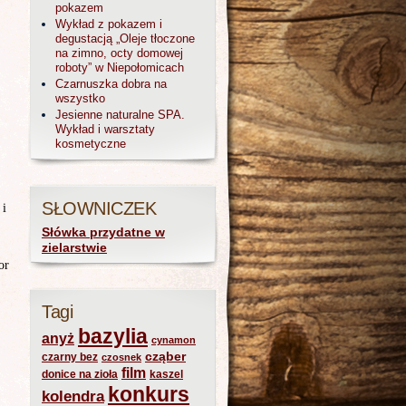
pokazem
Wykład z pokazem i
degustacją „Oleje tłoczone
na zimno, octy domowej
roboty” w Niepołomicach
Czarnuszka dobra na
wszystko
Jesienne naturalne SPA.
Wykład i warsztaty
kosmetyczne
SŁOWNICZEK
 i
Słówka przydatne w
zielarstwie
or
Tagi
bazylia
anyż
cynamon
cząber
czarny bez
czosnek
film
donice na zioła
kaszel
konkurs
kolendra