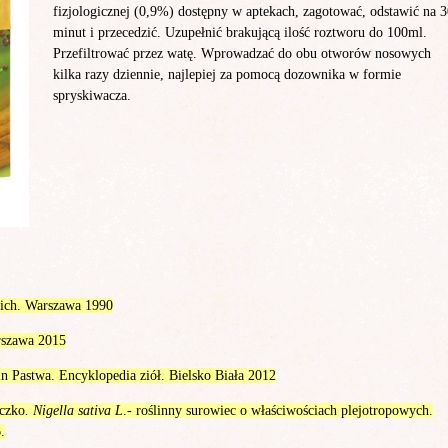
fizjologicznej (0,9%) dostępny w aptekach, zagotować, odstawić na 
minut i przecedzić. Uzupełnić brakującą ilość roztworu do 100ml.
Przefiltrować przez watę. Wprowadzać do obu otworów nosowych
kilka razy dziennie, najlepiej za pomocą dozownika w formie
spryskiwacza.
kich. Warszawa 1990
arszawa 2015
n Pastwa. Encyklopedia ziół. Bielsko Biała 2012
czko
. Nigella sativa L
.- roślinny surowiec o właściwościach plejotropowych.
.