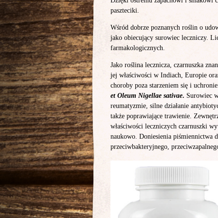
Dzięki ostremu zapachowi i smakowi cz
paszteciki.
Wśród dobrze poznanych roślin o ud
jako obiecujący surowiec leczniczy. L
farmakologicznych.
Jako roślina lecznicza, czarnuszka zna
jej właściwości w Indiach, Europie ora
choroby poza starzeniem się i uchronie
et Oleum Nigellae sativae
.
Surowiec wy
reumatyzmie, silne działanie antybiot
także poprawiające trawienie. Zewnętr
właściwości leczniczych czarnuszki w
naukowo. Doniesienia piśmiennictwa d
przeciwbakteryjnego, przeciwzapalneg