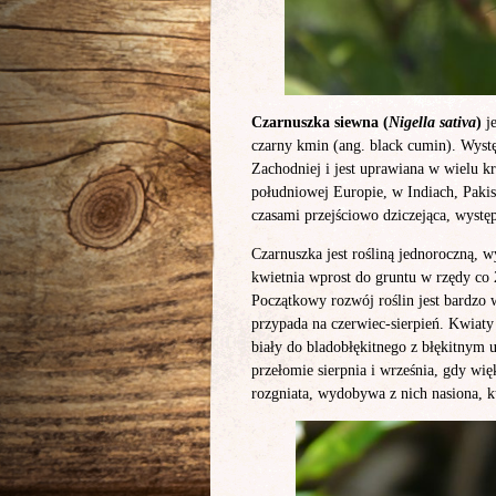
Czarnuszka siewna (
Nigella sativa
)
je
czarny kmin (ang. black cumin). Wyst
Zachodniej i jest uprawiana w wielu k
południowej Europie, w Indiach, Pakista
czasami przejściowo dziczejąca, występ
Czarnuszka jest rośliną jednoroczną, 
kwietnia wprost do gruntu w rzędy co
Początkowy rozwój roślin jest bardzo 
przypada na czerwiec-sierpień. Kwiaty
biały do bladobłękitnego z błękitnym u
przełomie sierpnia i września, gdy wię
rozgniata, wydobywa z nich nasiona, kt