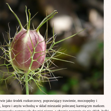
twie jako środek rozkurczowy, poprawiający trawienie, moczopędny i
u, kopru i anyżu wchodzą w skład mieszanki polecanej karmiącym matkom.