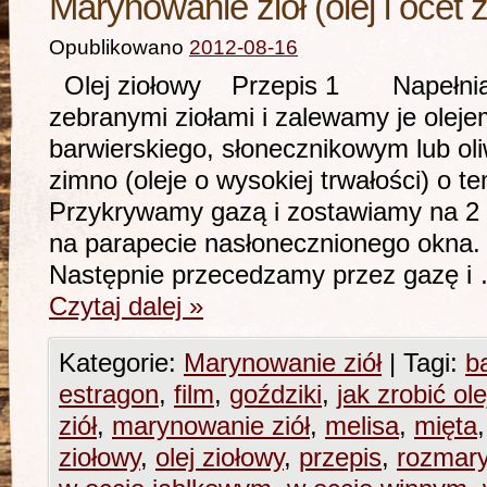
Marynowanie ziół (olej i ocet 
Opublikowano
2012-08-16
Olej ziołowy Przepis 1 Napełniamy
zebranymi ziołami i zalewamy je olej
barwierskiego, słonecznikowym lub oli
zimno (oleje o wysokiej trwałości) o t
Przykrywamy gazą i zostawiamy na 2 t
na parapecie nasłonecznionego okna.
Następnie przecedzamy przez gazę i
Czytaj dalej
»
Kategorie:
Marynowanie ziół
|
Tagi:
b
estragon
,
film
,
goździki
,
jak zrobić ole
ziół
,
marynowanie ziół
,
melisa
,
mięta
ziołowy
,
olej ziołowy
,
przepis
,
rozmar