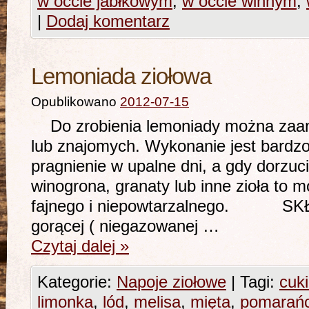
w occie jabłkowym
,
w occie winnym
,
|
Dodaj komentarz
Lemoniada ziołowa
Opublikowano
2012-07-15
Do zrobienia lemoniady można zaan
lub znajomych. Wykonanie jest bardzo 
pragnienie w upalne dni, a gdy dorzuci
winogrona, granaty lub inne zioła to
fajnego i niepowtarzalnego. SKŁAD
gorącej ( niegazowanej …
Czytaj dalej
»
Kategorie:
Napoje ziołowe
|
Tagi:
cuki
limonka
,
lód
,
melisa
,
mięta
,
pomarań