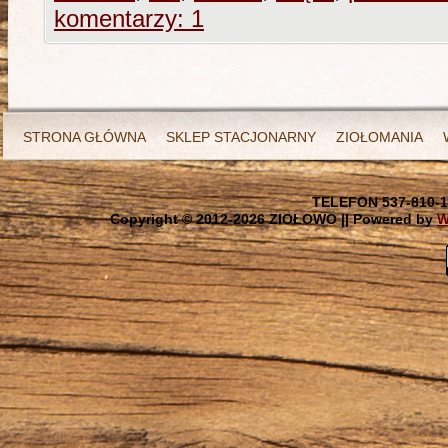
komentarzy: 1
STRONA GŁÓWNA
SKLEP STACJONARNY
ZIOŁOMANIA
TELEFON 537-810-1
Copyright © 2012-
2026 ZIOŁOWO || Powered by
W