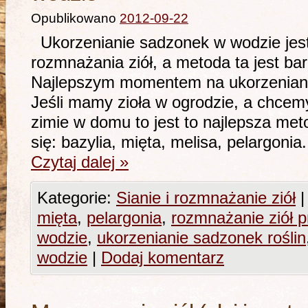
Opublikowano
2012-09-22
Ukorzenianie sadzonek w wodzie jes
rozmnażania ziół, a metoda ta jest ba
Najlepszym momentem na ukorzenianie,
Jeśli mamy zioła w ogrodzie, a chcem
zimie w domu to jest to najlepsza met
się: bazylia, mięta, melisa, pelargon
Czytaj dalej
»
Kategorie:
Sianie i rozmnażanie ziół
|
mięta
,
pelargonia
,
rozmnażanie ziół p
wodzie
,
ukorzenianie sadzonek roślin
wodzie
|
Dodaj komentarz