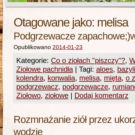
Otagowane jako:
melisa
Podgrzewacze zapachowe;)w 
Opublikowano
2014-01-23
Kategorie:
Co o ziołach "piszczy"?
,
W
Ziołowe pachnidła
|
Tagi:
aloes
,
bazyl
kolendra
,
konwalia
,
melisa
,
mięta
,
o 
podgrzewacz
,
podgrzewacze
,
rumian
Ziołowo
,
ziołowe
|
Dodaj komentarz
Rozmnażanie ziół przez ukor
wodzie