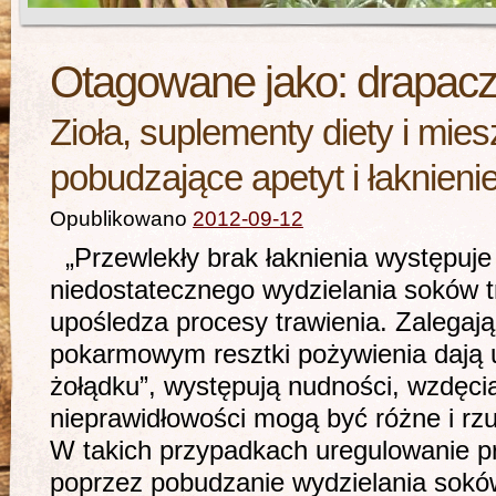
Otagowane jako:
drapacz
Zioła, suplementy diety i mie
pobudzające apetyt i łaknieni
Opublikowano
2012-09-12
„Przewlekły brak łaknienia występuje
niedostatecznego wydzielania soków t
upośledza procesy trawienia. Zalegaj
pokarmowym resztki pożywienia dają u
żołądku”, występują nudności, wzdęci
nieprawidłowości mogą być różne i rz
W takich przypadkach uregulowanie p
poprzez pobudzanie wydzielania sokó