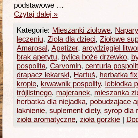
podstawowe …
Czytaj dalej
»
Kategorie:
Mieszanki ziołowe
,
Napary
leczeniu
,
Zioła dla dzieci
,
Ziołowe sup
Amarosal
,
Apetizer
,
arcydzięgiel litwo
brak apetytu
,
bylica boże drzewko
,
by
pospolita
,
Carvomin
,
centuria pospoli
drapacz lekarski
,
Hartuś
,
herbatka fix
krople
,
krwawnik pospolity
,
lebiodka p
trójlistnego
,
majeranek
,
mieszanka zi
herbatka dla niejadka
,
pobudzajace a
łaknienie
,
suplement diety
,
syrop dla 
zioła aromatyczne
,
zioła gorzkie
|
Dod