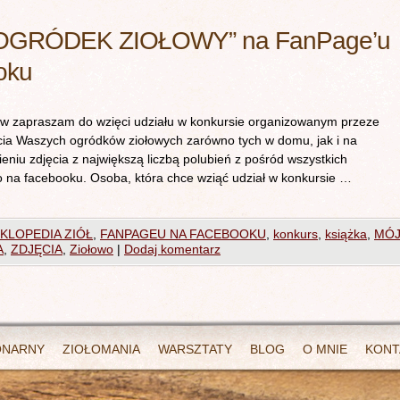
GRÓDEK ZIOŁOWY” na FanPage’u
oku
praszam do wzięci udziału w konkursie organizowanym przeze
a Waszych ogródków ziołowych zarówno tych w domu, jak i na
eniu zdjęcia z największą liczbą polubień z pośród wszystkich
 na facebooku. Osoba, która chce wziąć udział w konkursie …
KLOPEDIA ZIÓŁ
,
FANPAGEU NA FACEBOOKU
,
konkurs
,
książka
,
MÓ
A
,
ZDJĘCIA
,
Ziołowo
|
Dodaj komentarz
ONARNY
ZIOŁOMANIA
WARSZTATY
BLOG
O MNIE
KONT