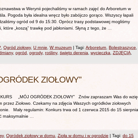
łoznawstwa w Werynii pojechaliśmy w ramach zajęć do Arboretum w
la. Pogoda była idealna wręcz było zabójczo gorąco. Wszyscy łapali
dzaliśmy ogród od 9 do 15:30. Oprócz trasy podstawowej mogliśmy
i, które „koszą” trawkę pod jabłoniami. Słyną z tego, że …
?
,
Ogród ziołowy
,
U mnie
,
W muzeum
|
Tagi:
Arboretum
,
Bolestraszyce
,
dmiany
,
ogród
,
ogrody
,
rośliny
,
święto derenia
,
wycieczka
,
ZDJĘCIA
,
OGRÓDEK ZIOŁOWY”
„MÓJ OGRÓDEK ZIOŁOWY” Znów zapraszam Was do wzięc
m przez Ziołowo. Czekamy na zdjęcia Waszych ogródków ziołowych
konie. Mały regulamin: Konkurs trwa od 1 czerwca 2015 do 15 sierpni
ać maksymalnie …
wy
,
Ogródek ziołowy w domu
,
Zioła w domu i w ogrodzie
|
Tagi:
do 15