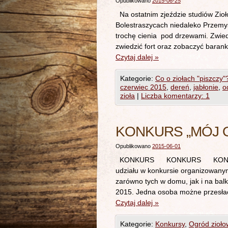
Opublikowano
2015-06-25
Na ostatnim zjeździe studiów Zio
Bolestraszycach niedaleko Przemyś
trochę cienia pod drzewami. Zwie
zwiedzić fort oraz zobaczyć barank
Czytaj dalej
»
Kategorie:
Co o ziołach "piszczy"
czerwiec 2015
,
dereń
,
jabłonie
,
o
zioła
|
Liczba komentarzy: 1
KONKURS „MÓJ 
Opublikowano
2015-06-01
KONKURS KONKURS KONKURS 
udziału w konkursie organizowany
zarówno tych w domu, jak i na bal
2015. Jedna osoba możne przesł
Czytaj dalej
»
Kategorie:
Konkursy
,
Ogród zioło