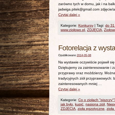
zarówno tych w domu, jak i na balk
jadwiga.pitek@gmail.com zdjęcie/
Czytaj dalej
»
Kategorie:
Konkursy
|
Tagi:
do 31
www.ziołowo.pl
,
ZDJĘCIA
,
Ziołow
Fotorelacja z wyst
Opublikowano
2014-05-08
Na wystawie oczywiście pojawił się
Dziękujemy za zainteresowanie i 
przyprawy oraz moździerzy. Można t
tradycyjnych ziół przyprawowych: 
zainteresowanych mniej …
Czytaj dalej
»
Kategorie:
Co o ziołach "piszczy"
jak było
,
kupić
,
nasiona ziół
,
Niep
ZDJĘCIA
,
zioła egzotyczne
,
zioł