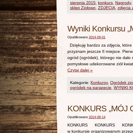
sierpnia 2015
,
konkurs
,
Nagrody
sklep Ziołowo
,
ZDJĘCIA
,
zdjęcia z
Wyniki Konkursu „M
Opublikowano
2014-09-01
Dziękuję bardzo za zdjęcia, które
przyznam jeszcze II miejsce. Pier
ogród (ogródek), którego nie dało 
pomysłowe udekorowane ziół kwiat
Czytaj dalej
»
Kategorie:
Konkursy
,
Ogródek zi
ogródek na parapecie
,
WYNIKI 
KONKURS „MÓJ 
Opublikowano
2014-08-14
KONKURS KONKURS KONKURS „
w konkursie organizowanym przez