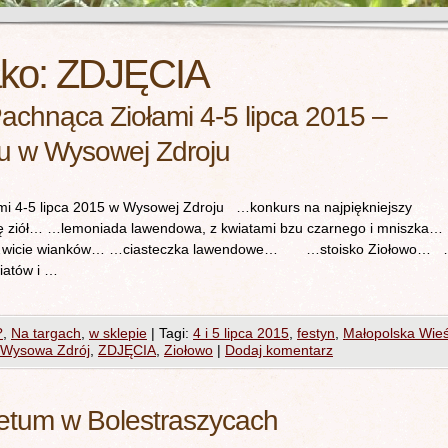
ako:
ZDJĘCIA
achnąca Ziołami 4-5 lipca 2015 –
ynu w Wysowej Zdroju
i 4-5 lipca 2015 w Wysowej Zdroju …konkurs na najpiękniejszy
czbę ziół… …lemoniada lawendowa, z kwiatami bzu czarnego i mniszk
wicie wianków… …ciasteczka lawendowe… …stoisko Ziołowo…
atów i …
?
,
Na targach
,
w sklepie
|
Tagi:
4 i 5 lipca 2015
,
festyn
,
Małopolska Wie
Wysowa Zdrój
,
ZDJĘCIA
,
Ziołowo
|
Dodaj komentarz
etum w Bolestraszycach