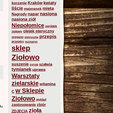
kwiaty
Kraków
korzenie
liście
mięta
majeranek
nasiona
napar
Nagrody
nasiona ziół
Niepołomice
ogródek
olejek eteryczny
ziołowy
przepis
oregano
pietruszka
przepisy
rozmaryn
sklep
Ziołowo
suszenie
szałwia
syrop
tymianek
uprawa
Warsztaty
zielarskie
witamina
w Sklepie
C
Ziołowo
wykład
zastosowanie
zbiór
łu
zioła
ZDJĘCIA