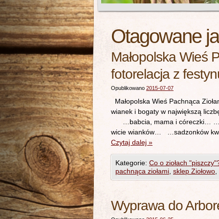
Otagowane j
Małopolska Wieś P
fotorelacja z fest
Opublikowano
2015-07-07
Małopolska Wieś Pachnąca Ziołam
wianek i bogaty w największą li
…babcia, mama i córeczki… …
wicie wianków… …sadzonków kwi
Czytaj dalej
»
Kategorie:
Co o ziołach "piszczy"
pachnąca ziołami
,
sklep Ziołowo
,
Wyprawa do Arbor