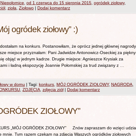
,
Niepołomice
,
od 1 czerwca do 15 sierpnia 2015
,
ogródek ziołowy
,
iół
,
zioła
,
Ziołowo
|
Dodaj komentarz
ój ogródek ziołowy” :)
 dostałam na konkurs. Postanowiłam, że oprócz jednej głównej nagrody
wsze miejsce przyznałam: Pani Jadwidze Antonowicz-Oseckiej za piękny
się objąć w jednym kadrze. Drugie miejsce: Agnieszce Krysiak za
ami i ładną ekspozycję Joannie Połomskiej za trud związany z …
ołowy w domu
|
Tagi:
konkurs
,
MÓJ OGRÓDEK ZIOŁOWY
,
NAGRODA
,
KONKURSU
,
ZDJĘCIA
,
zdjęcia ziół
|
Dodaj komentarz
OGRÓDEK ZIOŁOWY”
MÓJ OGRÓDEK ZIOŁOWY” Znów zapraszam do wzięci udzia
e mnie. Tym razem czekam na zdjęcia Waszych ogródków ziołowych