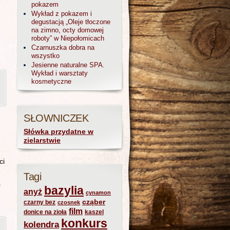
pokazem
Wykład z pokazem i
degustacją „Oleje tłoczone
na zimno, octy domowej
roboty” w Niepołomicach
Czarnuszka dobra na
wszystko
Jesienne naturalne SPA.
Wykład i warsztaty
kosmetyczne
SŁOWNICZEK
Słówka przydatne w
zielarstwie
i
Tagi
a
bazylia
anyż
cynamon
cząber
czarny bez
czosnek
film
donice na zioła
kaszel
konkurs
kolendra