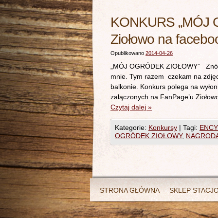
KONKURS „MÓJ O
Ziołowo na facebo
Opublikowano
2014-04-26
„MÓJ OGRÓDEK ZIOŁOWY” Znów za
mnie. Tym razem czekam na zdjęci
balkonie. Konkurs polega na wyłoni
załączonych na FanPage’u Ziołowo
Czytaj dalej
»
Kategorie:
Konkursy
|
Tagi:
ENCY
OGRÓDEK ZIOŁOWY
,
NAGROD
STRONA GŁÓWNA
SKLEP STACJ