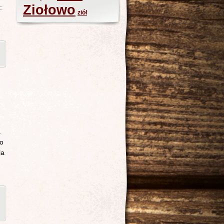
Ziołowo
:
ziół
a
ło
la