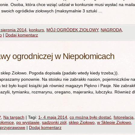
onie. Osoba, która chce wziąć udział w konkursie musi wysłać na maila
a swoich ogródków ziołowych (maksymalnie 3 sztuki …
 sierpnia 2014
,
konkurs
,
MÓJ OGRÓDEK ZIOŁOWY
,
NAGRODA
,
o
|
Dodaj komentarz
awy ogrodniczej w Niepołomicach
 sklep Ziołowo. Pogoda dopisała (padało wtedy kiedy trzeba;)).
zapraszamy ponownie. Na stoisku nie zabrakło nasion, pojemniczków n
eż było kupić książki jak również magazyn Piękno i Pasje. Nie zabrak
bazylii, tymianku, rozmarynu, oregano, majeranku, lubczyku. Również d
?
,
Na targach
|
Tagi:
1- 4 maja 2014
,
co można było dostać
,
fotorelacja
,
ołomice
,
po wystawie
,
sadzonki ziół
,
sklep Ziołowo
,
w Sklepie Ziołowo
,
a przyprawowe
|
Dodaj komentarz