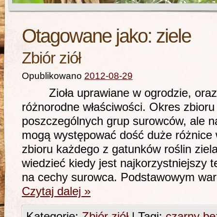
Otagowane jako:
ziele
Zbiór ziół
Opublikowano
2012-08-29
Zioła uprawiane w ogrodzie, oraz 
różnorodne właściwości. Okres zbioru 
poszczególnych grup surowców, ale n
mogą występować dość duże różnice w
zbioru każdego z gatunków roślin ziel
wiedzieć kiedy jest najkorzystniejszy 
na cechy surowca. Podstawowym wa
Czytaj dalej
»
Kategorie:
Zbiór ziół
|
Tagi:
czarny be