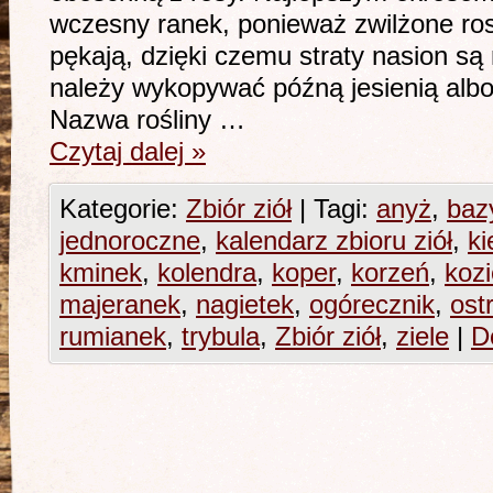
wczesny ranek, ponieważ zwilżone ros
pękają, dzięki czemu straty nasion są
należy wykopywać późną jesienią alb
Nazwa rośliny …
Czytaj dalej
»
Kategorie:
Zbiór ziół
|
Tagi:
anyż
,
bazy
jednoroczne
,
kalendarz zbioru ziół
,
ki
kminek
,
kolendra
,
koper
,
korzeń
,
koz
majeranek
,
nagietek
,
ogórecznik
,
ost
rumianek
,
trybula
,
Zbiór ziół
,
ziele
|
D