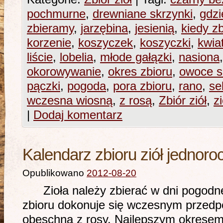
pochmurne
,
drewniane skrzynki
,
gdzi
zbieramy
,
jarzębina
,
jesienią
,
kiedy z
korzenie
,
koszyczek
,
koszyczki
,
kwia
liście
,
lobelia
,
młode gałązki
,
nasiona
okorowywanie
,
okres zbioru
,
owoce s
pączki
,
pogoda
,
pora zbioru
,
rano
,
se
wczesna wiosną
,
z rosą
,
Zbiór ziół
,
z
|
Dodaj komentarz
Kalendarz zbioru ziół jednoro
Opublikowano
2012-08-20
Zioła należy zbierać w dni pogodne 
zbioru dokonuje się wczesnym przedpo
obeschną z rosy. Najlepszym okresem 