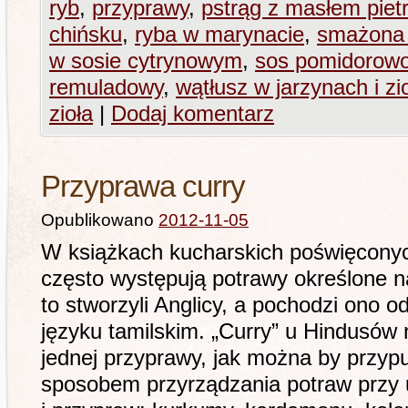
ryb
,
przyprawy
,
pstrąg z masłem pie
chińsku
,
ryba w marynacie
,
smażona 
w sosie cytrynowym
,
sos pomidorowo
remuladowy
,
wątłusz w jarzynach i zi
zioła
|
Dodaj komentarz
Przyprawa curry
Opublikowano
2012-11-05
W książkach kucharskich poświęconych
często występują potrawy określone na
to stworzyli Anglicy, a pochodzi ono od
języku tamilskim. „Curry” u Hindusów
jednej przyprawy, jak można by przypu
sposobem przyrządzania potraw przy u