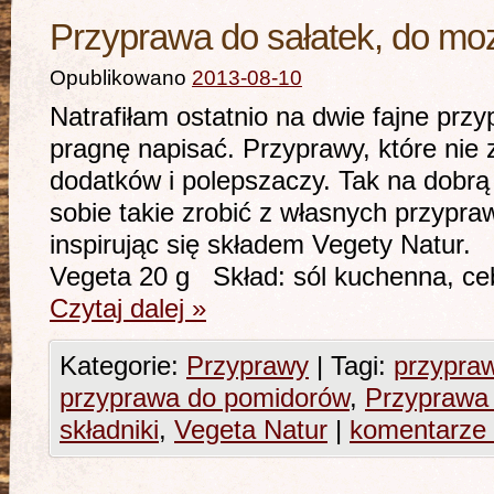
Przyprawa do sałatek, do moz
Opublikowano
2013-08-10
Natrafiłam ostatnio na dwie fajne przy
pragnę napisać. Przyprawy, które nie 
dodatków i polepszaczy. Tak na dob
sobie takie zrobić z własnych przypr
inspirując się składem Vegety Natu
Vegeta 20 g Skład: sól kuchenna, ce
Czytaj dalej
»
Kategorie:
Przyprawy
|
Tagi:
przypraw
przyprawa do pomidorów
,
Przyprawa 
składniki
,
Vegeta Natur
|
komentarze