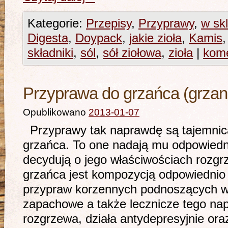
Kategorie:
Przepisy
,
Przyprawy
,
w sk
Digesta
,
Doypack
,
jakie zioła
,
Kamis
składniki
,
sól
,
sół ziołowa
,
zioła
|
kome
Przyprawa do grzańca (grzan
Opublikowano
2013-01-07
Przyprawy tak naprawdę są tajemnic
grzańca. To one nadają mu odpowiedn
decydują o jego właściwościach rozg
grzańca jest kompozycją odpowiedni
przypraw korzennych podnoszących 
zapachowe a także lecznicze tego nap
rozgrzewa, działa antydepresyjnie or