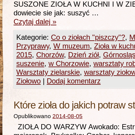
SUSZONE ZIOŁA W KUCHNI I W ZIEL
dowiecie sie jak: suszyć …
Czytaj dalej
»
Kategorie:
Co o ziołach "piszczy"?
,
M
Przyprawy
,
W muzeum
,
Zioła w kuch
2015
,
Chorzów
,
Dzień ziół
,
Górnosląs
suszenie
,
w Chorzowie
,
warsztaty rob
Warsztaty zielarskie
,
warsztaty zioło
Ziołowo
|
Dodaj komentarz
Które zioła do jakich potraw 
Opublikowano
2014-08-05
ZIOŁA DO WARZYW Awokado: Estra