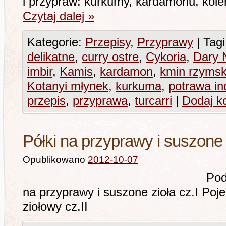
i przypraw: kurkumy, kardamonu, kole
Czytaj dalej
»
Kategorie:
Przepisy
,
Przyprawy
|
Tagi
delikatne
,
curry ostre
,
Cykoria
,
Dary 
imbir
,
Kamis
,
kardamon
,
kmin rzymsk
Kotanyi młynek
,
kurkuma
,
potrawa in
przepis
,
przyprawa
,
turcarri
|
Dodaj k
Półki na przyprawy i suszone 
Opublikowano
2012-10-07
Podobne tematy:
na przyprawy i suszone zioła cz.I Pojem
ziołowy cz.II