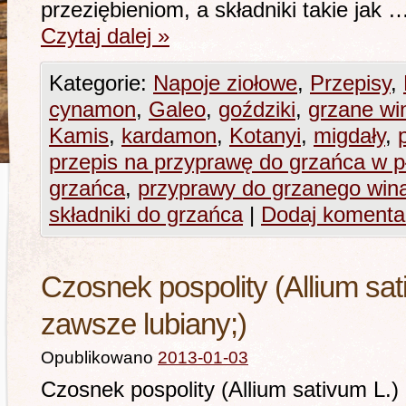
przeziębieniom, a składniki takie jak 
Czytaj dalej
»
Kategorie:
Napoje ziołowe
,
Przepisy
,
cynamon
,
Galeo
,
goździki
,
grzane wi
Kamis
,
kardamon
,
Kotanyi
,
migdały
,
przepis na przyprawę do grzańca w p
grzańca
,
przyprawy do grzanego wina
składniki do grzańca
|
Dodaj komenta
Czosnek pospolity (Allium sat
zawsze lubiany;)
Opublikowano
2013-01-03
Czosnek pospolity (Allium sativum L.) i