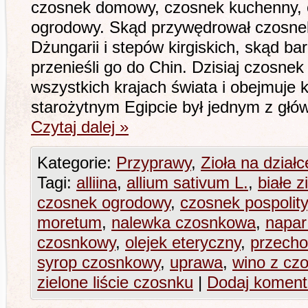
czosnek domowy, czosnek kuchenny, 
ogrodowy. Skąd przywędrował czosn
Dżungarii i stepów kirgiskich, skąd 
przenieśli go do Chin. Dzisiaj czosnek
wszystkich krajach świata i obejmuje 
starożytnym Egipcie był jednym z gł
Czytaj dalej
»
Kategorie:
Przyprawy
,
Zioła na działc
Tagi:
alliina
,
allium sativum L.
,
białe z
czosnek ogrodowy
,
czosnek pospolity
moretum
,
nalewka czosnkowa
,
napar
czosnkowy
,
olejek eteryczny
,
przech
syrop czosnkowy
,
uprawa
,
wino z cz
zielone liście czosnku
|
Dodaj koment