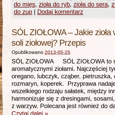
do mięs
,
zioła do ryb
,
zioła do sera
,
z
do zup
|
Dodaj komentarz
SÓL ZIOŁOWA – Jakie zioła 
soli ziołowej? Przepis
Opublikowano
2013-05-25
SÓL ZIOŁOWA SÓL ZIOŁOWA to mie
aromatycznymi ziołami. Najczęściej tym
oregano, lubczyk, cząber, pietruszka,
rozmaryn, koperek. Przyprawa nadaje
wszelkiego rodzaju sałatek, między in
harmonizuje się z dresingami, sosami
z warzyw. Polecana jest również do d
Czytaj dalej
»