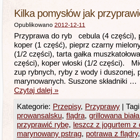
Kilka pomysłów jak przyprawi
Opublikowano
2012-12-11
Przyprawa do ryb cebula (4 części), p
koper (1 część), pieprz czarny mielon
(1/2 części), tarta gałka muszkatołowa
części), koper włoski (1/2 części). M
zup rybnych, ryby z wody i duszonej, p
marynowanych. Suszone składniki …
Czytaj dalej
»
Kategorie:
Przepisy
,
Przyprawy
|
Tagi
prowansalsku
,
flądra
,
grillowana biał
przyprawić rybę
,
leszcz z jogurtem z
marynowany pstrąg
,
potrawa z flądry