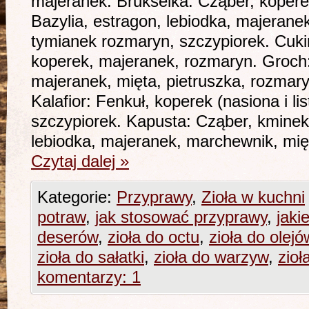
majeranek. Brukselka: Cząber, kopere
Bazylia, estragon, lebiodka, majeranek
tymianek rozmaryn, szczypiorek. Cukin
koperek, majeranek, rozmaryn. Groch:
majeranek, mięta, pietruszka, rozmaryn
Kalafior: Fenkuł, koperek (nasiona i lis
szczypiorek. Kapusta: Cząber, kminek
lebiodka, majeranek, marchewnik, mi
Czytaj dalej
»
Kategorie:
Przyprawy
,
Zioła w kuchni
potraw
,
jak stosować przyprawy
,
jaki
deserów
,
zioła do octu
,
zioła do olejó
zioła do sałatki
,
zioła do warzyw
,
zioł
komentarzy: 1