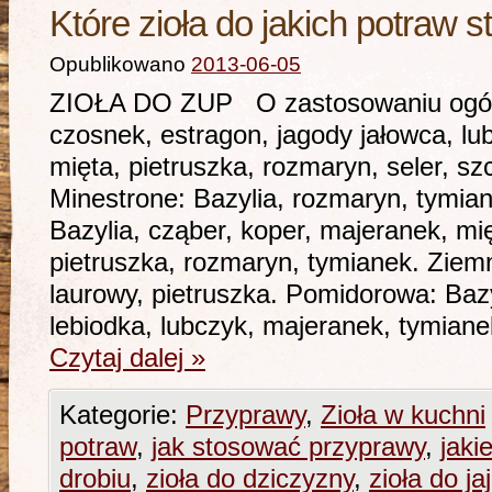
Które zioła do jakich potraw 
Opublikowano
2013-06-05
ZIOŁA DO ZUP O zastosowaniu ogóln
czosnek, estragon, jagody jałowca, lu
mięta, pietruszka, rozmaryn, seler, sz
Minestrone: Bazylia, rozmaryn, tymia
Bazylia, cząber, koper, majeranek, mi
pietruszka, rozmaryn, tymianek. Ziem
laurowy, pietruszka. Pomidorowa: Bazy
lebiodka, lubczyk, majeranek, tymi
Czytaj dalej
»
Kategorie:
Przyprawy
,
Zioła w kuchni
potraw
,
jak stosować przyprawy
,
jaki
drobiu
,
zioła do dziczyzny
,
zioła do jaj