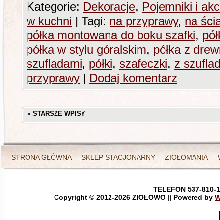
Kategorie:
Dekoracje
,
Pojemniki i akc
w kuchni
|
Tagi:
na przyprawy
,
na ści
półka montowana do boku szafki
,
pół
półka w stylu góralskim
,
półka z dre
szufladami
,
półki
,
szafeczki
,
z szufla
przyprawy
|
Dodaj komentarz
«
STARSZE WPISY
STRONA GŁÓWNA
SKLEP STACJONARNY
ZIOŁOMANIA
TELEFON 537-810-1
Copyright © 2012-
2026 ZIOŁOWO || Powered by
W