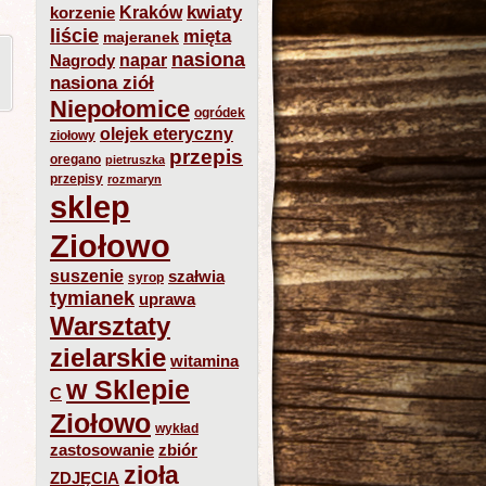
kwiaty
Kraków
korzenie
liście
mięta
majeranek
nasiona
napar
Nagrody
nasiona ziół
Niepołomice
ogródek
olejek eteryczny
ziołowy
przepis
oregano
pietruszka
przepisy
rozmaryn
sklep
Ziołowo
suszenie
szałwia
syrop
tymianek
uprawa
Warsztaty
zielarskie
witamina
w Sklepie
C
Ziołowo
wykład
zastosowanie
zbiór
zioła
ZDJĘCIA