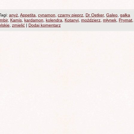
Tagi:
anyż
,
Appetita
,
cynamon
,
czarny pieprz
,
Dr Oetker
,
Galeo
,
gałka
imbir
,
Kamis
,
kardamon
,
kolendra
,
Kotanyi
,
moździerz
,
młynek
,
Prymat
,
elskie
,
zmielić
|
Dodaj komentarz