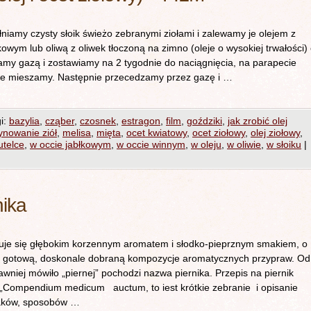
y czysty słoik świeżo zebranymi ziołami i zalewamy je olejem z
owym lub oliwą z oliwek tłoczoną na zimno (oleje o wysokiej trwałości)
my gazą i zostawiamy na 2 tygodnie do naciągnięcia, na parapecie
ie mieszamy. Następnie przecedzamy przez gazę i …
i:
bazylia
,
cząber
,
czosnek
,
estragon
,
film
,
goździki
,
jak zrobić olej
nowanie ziół
,
melisa
,
mięta
,
ocet kwiatowy
,
ocet ziołowy
,
olej ziołowy
,
utelce
,
w occie jabłkowym
,
w occie winnym
,
w oleju
,
w oliwie
,
w słoiku
|
nika
zuje się głębokim korzennym aromatem i słodko-pieprznym smakiem, o
a gotową, doskonale dobraną kompozycje aromatycznych przypraw. Od
dawniej mówiło „piernej” pochodzi nazwa piernika. Przepis na piernik
i „Compendium medicum auctum, to iest krótkie zebranie i opisanie
znaków, sposobów …