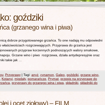
ako:
goździki
ńca (grzanego wina i piwa)
nicą dobrze przygotowanego grzańca. To one nadają mu odpowiedni
o właściwościach rozgrzewających. Przyprawa do grzańca jest
cjonowanych przypraw korzennych podnoszących walory smakowe,
napoju. Grzane wino i piwo rozgrzewa, działa antydepresyjnie oraz
iki takie jak …
isy
,
Przyprawy
|
Tagi:
anyż
,
cynamon
,
Galeo
,
goździki
,
grzane wino
,
,
Kotanyi
,
migdały
,
pomarańcze
,
Prymat
,
przepis na przyprawę do
rzańca
,
przyprawy do grzanego wina i piwa
,
składniki
,
składniki do
lej i ocet ziołowy) – FILM