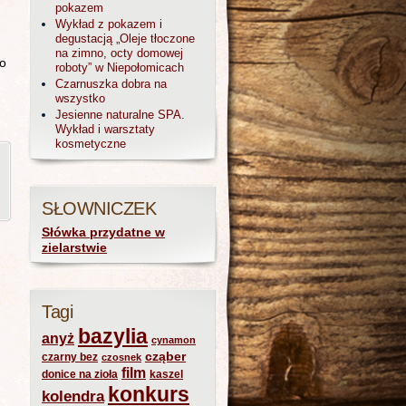
pokazem
Wykład z pokazem i
degustacją „Oleje tłoczone
na zimno, octy domowej
 o
roboty” w Niepołomicach
Czarnuszka dobra na
wszystko
Jesienne naturalne SPA.
Wykład i warsztaty
kosmetyczne
SŁOWNICZEK
Słówka przydatne w
zielarstwie
Tagi
bazylia
anyż
cynamon
cząber
czarny bez
czosnek
film
donice na zioła
kaszel
konkurs
kolendra