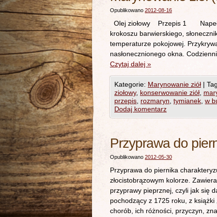
Opublikowano
2012-08-16
Olej ziołowy Przepis 1 Napełniam
krokoszu barwierskiego, słonecznik
temperaturze pokojowej. Przykrywa
nasłonecznionego okna. Codzienn
Czytaj dalej
»
Kategorie:
Marynowanie ziół
|
Tag
ziołowy
,
konserwowanie ziół
,
mary
przepis
,
rozmaryn
,
tymianek
,
w b
Dodaj komentarz
Przyprawa do pier
Opublikowano
2012-05-30
Przyprawa do piernika charaktery
złocistobrązowym kolorze. Zawier
przyprawy pieprznej, czyli jak się 
pochodzący z 1725 roku, z książk
chorób, ich różności, przyczyn, 