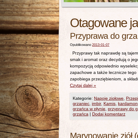
Otagowane j
Przyprawa do grza
Opublikowano
2013-01-07
Przyprawy tak naprawdę są tajem
smak i aromat oraz decydują o jeg
kompozycją odpowiednio wyselek
zapachowe a także lecznicze tego 
zapobiega przeziębieniom, a składn
Czytaj dalej
»
Kategorie:
Napoje ziołowe
,
Przep
grzaniec
,
imbir
,
Kamis
,
kardamon
grzańca w płynie
,
przyprawy do g
grzańca
|
Dodaj komentarz
Marynowanie ziół (o