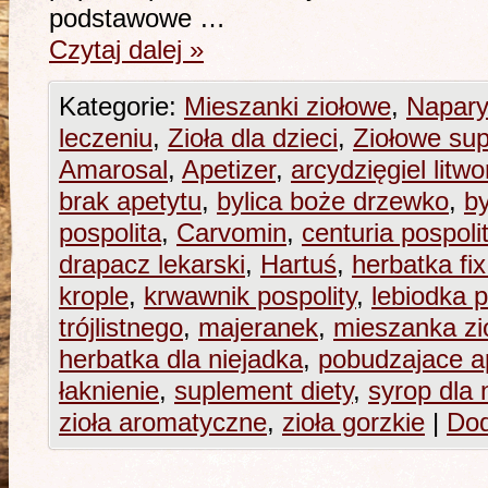
podstawowe …
Czytaj dalej
»
Kategorie:
Mieszanki ziołowe
,
Napary
leczeniu
,
Zioła dla dzieci
,
Ziołowe sup
Amarosal
,
Apetizer
,
arcydzięgiel litwo
brak apetytu
,
bylica boże drzewko
,
by
pospolita
,
Carvomin
,
centuria pospoli
drapacz lekarski
,
Hartuś
,
herbatka fix
krople
,
krwawnik pospolity
,
lebiodka p
trójlistnego
,
majeranek
,
mieszanka zi
herbatka dla niejadka
,
pobudzajace a
łaknienie
,
suplement diety
,
syrop dla 
zioła aromatyczne
,
zioła gorzkie
|
Dod