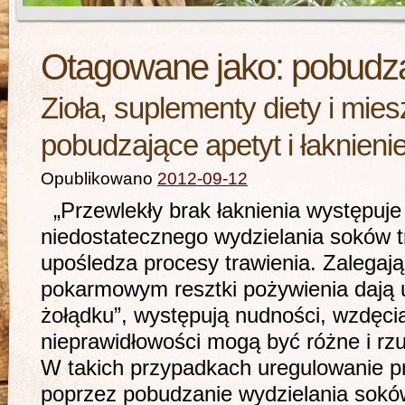
Otagowane jako:
pobudza
Zioła, suplementy diety i mie
pobudzające apetyt i łaknieni
Opublikowano
2012-09-12
„Przewlekły brak łaknienia występuje
niedostatecznego wydzielania soków t
upośledza procesy trawienia. Zalegaj
pokarmowym resztki pożywienia dają u
żołądku”, występują nudności, wzdęci
nieprawidłowości mogą być różne i rz
W takich przypadkach uregulowanie p
poprzez pobudzanie wydzielania sokó