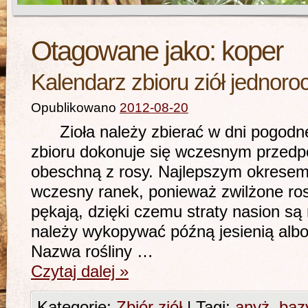
Otagowane jako:
koper
Kalendarz zbioru ziół jednoro
Opublikowano
2012-08-20
Zioła należy zbierać w dni pogodne 
zbioru dokonuje się wczesnym przedpo
obeschną z rosy. Najlepszym okresem 
wczesny ranek, ponieważ zwilżone ros
pękają, dzięki czemu straty nasion są
należy wykopywać późną jesienią alb
Nazwa rośliny …
Czytaj dalej
»
Kategorie:
Zbiór ziół
|
Tagi:
anyż
,
bazy