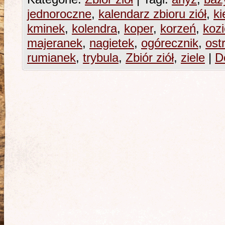
jednoroczne
,
kalendarz zbioru ziół
,
ki
kminek
,
kolendra
,
koper
,
korzeń
,
koz
majeranek
,
nagietek
,
ogórecznik
,
ost
rumianek
,
trybula
,
Zbiór ziół
,
ziele
|
D