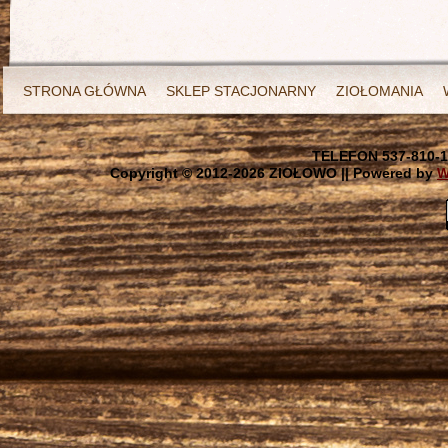
STRONA GŁÓWNA
SKLEP STACJONARNY
ZIOŁOMANIA
TELEFON 537-810-1
Copyright © 2012-
2026 ZIOŁOWO || Powered by
W