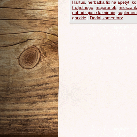
Hartuś
,
herbatka fix na apetyt
,
ko
trójlistnego
,
majeranek
,
mieszank
pobudzajace łaknienie
,
suplement
gorzkie
|
Dodaj komentarz