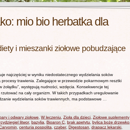
ako:
mio bio herbatka dla
diety i mieszanki ziołowe pobudzające
uje najczęściej w wyniku niedostatecznego wydzielania soków
a procesy trawienia. Zalegające w przewodzie pokarmowym resztki
 w żołądku”, występują nudności, wzdęcia. Konsekwencje tej
 rzutować na cały organizm. W takich przypadkach uregulowanie
udzanie wydzielania soków trawiennych, ma podstawowe …
ary i odwary ziołowe
,
W leczeniu
,
Zioła dla dzieci
,
Ziołowe suplementy
rcydzięgiel litwor
,
bazylia
,
Bioaron C
,
brak apetytu
,
bylica boże drzewko
Carvomin
,
centuria pospolita
,
cząber
,
Digestosan
,
drapacz lekarski
,