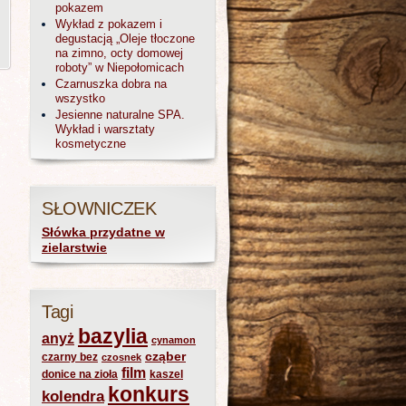
pokazem
Wykład z pokazem i
degustacją „Oleje tłoczone
na zimno, octy domowej
roboty” w Niepołomicach
Czarnuszka dobra na
wszystko
Jesienne naturalne SPA.
Wykład i warsztaty
kosmetyczne
SŁOWNICZEK
Słówka przydatne w
zielarstwie
Tagi
bazylia
anyż
cynamon
cząber
czarny bez
czosnek
film
donice na zioła
kaszel
konkurs
kolendra