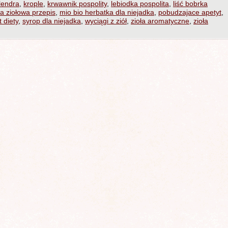
lendra
,
krople
,
krwawnik pospolity
,
lebiodka pospolita
,
liść bobrka
a ziołowa przepis
,
mio bio herbatka dla niejadka
,
pobudzajace apetyt
,
 diety
,
syrop dla niejadka
,
wyciągi z ziół
,
zioła aromatyczne
,
zioła