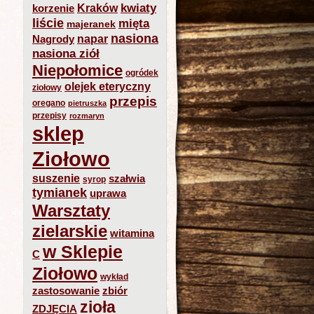
kwiaty
Kraków
korzenie
liście
mięta
majeranek
nasiona
napar
Nagrody
nasiona ziół
Niepołomice
ogródek
olejek eteryczny
ziołowy
przepis
oregano
pietruszka
przepisy
rozmaryn
sklep
Ziołowo
suszenie
szałwia
syrop
tymianek
uprawa
Warsztaty
zielarskie
witamina
w Sklepie
C
Ziołowo
wykład
zastosowanie
zbiór
zioła
ZDJĘCIA