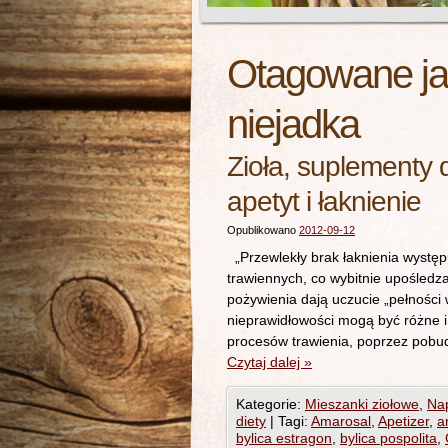
Otagowane j
niejadka
Zioła, suplementy 
apetyt i łaknienie
Opublikowano
2012-09-12
„Przewlekły brak łaknienia występ
trawiennych, co wybitnie upośledz
pożywienia dają uczucie „pełności
nieprawidłowości mogą być różne i
procesów trawienia, poprzez pob
Czytaj dalej
»
Kategorie:
Mieszanki ziołowe
,
Nap
diety
|
Tagi:
Amarosal
,
Apetizer
,
a
bylica estragon
,
bylica pospolita
,