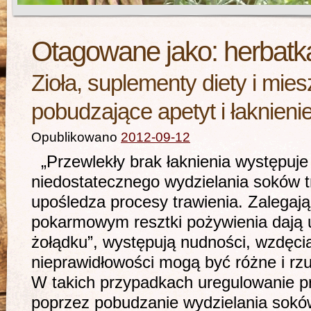
Otagowane jako:
herbatka
Zioła, suplementy diety i mie
pobudzające apetyt i łaknieni
Opublikowano
2012-09-12
„Przewlekły brak łaknienia występuje
niedostatecznego wydzielania soków t
upośledza procesy trawienia. Zalegaj
pokarmowym resztki pożywienia dają u
żołądku”, występują nudności, wzdęci
nieprawidłowości mogą być różne i rz
W takich przypadkach uregulowanie p
poprzez pobudzanie wydzielania sokó