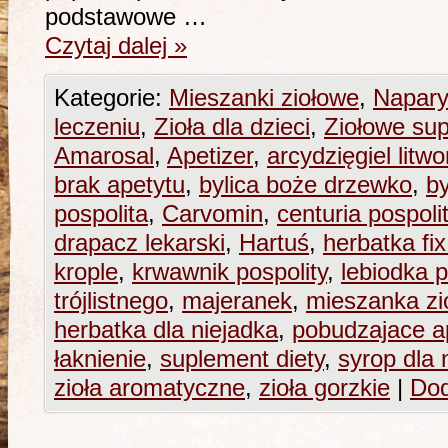
podstawowe …
Czytaj dalej
»
Kategorie:
Mieszanki ziołowe
,
Napary
leczeniu
,
Zioła dla dzieci
,
Ziołowe sup
Amarosal
,
Apetizer
,
arcydzięgiel litwo
brak apetytu
,
bylica boże drzewko
,
by
pospolita
,
Carvomin
,
centuria pospoli
drapacz lekarski
,
Hartuś
,
herbatka fix
krople
,
krwawnik pospolity
,
lebiodka p
trójlistnego
,
majeranek
,
mieszanka zi
herbatka dla niejadka
,
pobudzajace a
łaknienie
,
suplement diety
,
syrop dla 
zioła aromatyczne
,
zioła gorzkie
|
Dod