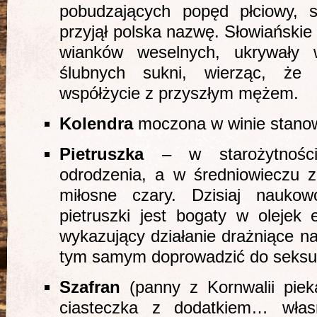
pobudzających popęd płciowy, 
przyjął polska nazwę. Słowiańskie
wianków weselnych, ukrywały 
ślubnych sukni, wierząc, że
współżycie z przyszłym mężem.
Kolendra
moczona w winie stanowi
Pietruszka
– w starożytności
odrodzenia, a w średniowieczu 
miłosne czary. Dzisiaj nauko
pietruszki jest bogaty w olejek 
wykazujący działanie drażniące n
tym samym doprowadzić do seksu
Szafran
(panny z Kornwalii pie
ciasteczka z dodatkiem… włas