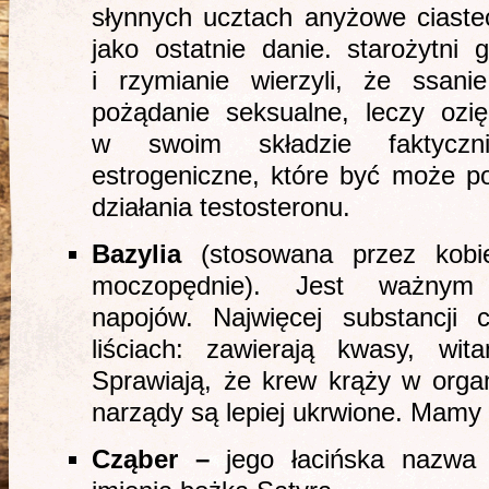
słynnych ucztach anyżowe ciaste
jako ostatnie danie. starożytni 
i rzymianie wierzyli, że ssa
pożądanie seksualne, leczy ozię
w swoim składzie faktyczni
estrogeniczne, które być może p
działania testosteronu.
Bazylia
(stosowana przez kobie
moczopędnie). Jest ważnym 
napojów. Najwięcej substancji 
liściach: zawierają kwasy, wita
Sprawiają, że krew krąży w organ
narządy są lepiej ukrwione. Mamy 
Cząber –
jego łacińska nazwa