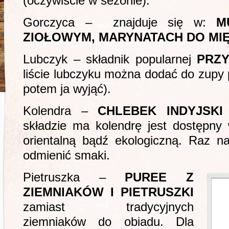
(oczywiście w sezonie).
Gorczyca – znajduje się w:
M
ZIOŁOWYM, MARYNATACH DO MI
Lubczyk – składnik popularnej
PRZ
liście lubczyku można dodać do zupy 
potem ja wyjąć).
Kolendra –
CHLEBEK INDYJSKI
składzie ma kolendrę jest dostępn
orientalną bądź ekologiczną. Raz n
odmienić smaki.
Pietruszka –
PUREE Z
ZIEMNIAKÓW I PIETRUSZKI
zamiast tradycyjnych
ziemniaków do obiadu. Dla