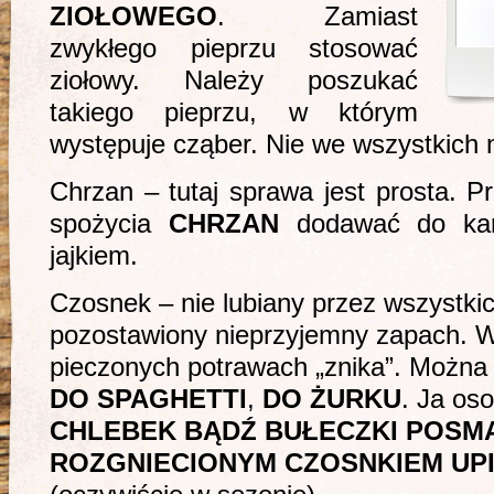
ZIOŁOWEGO
. Zamiast
zwykłego pieprzu stosować
ziołowy. Należy poszukać
takiego pieprzu, w którym
występuje cząber. Nie we wszystkich 
Chrzan – tutaj sprawa jest prosta. P
spożycia
CHRZAN
dodawać do kan
jajkiem.
Czosnek – nie lubiany przez wszystki
pozostawiony nieprzyjemny zapach. 
pieczonych potrawach „znika”. Można
DO SPAGHETTI
,
DO ŻURKU
. Ja os
CHLEBEK BĄDŹ BUŁECZKI POS
ROZGNIECIONYM CZOSNKIEM UPI