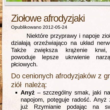
Ziołowe afrodyzjaki
Opublikowano 2012-05-24
Niektóre przyprawy i napoje zio
działają orzeźwiająco na układ nerw
Także zwiększa krążenie krwi
powoduje lepsze ukrwienie narz
płciowych.
Do cenionych afrodyzjaków z g
ziół należą:
Anyż
– szczególny smak, jaki na
napojom, potęguje radość. Anyż z
już Rzymianie podając na s