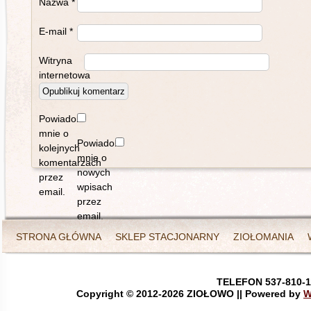
Nazwa
*
E-mail
*
Witryna
internetowa
Powiadom
mnie o
Powiadom
kolejnych
mnie o
komentarzach
nowych
przez
wpisach
email.
przez
email.
STRONA GŁÓWNA
SKLEP STACJONARNY
ZIOŁOMANIA
TELEFON 537-810-1
Copyright © 2012-
2026 ZIOŁOWO || Powered by
W