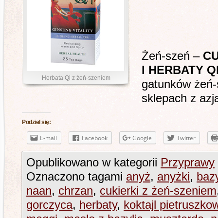
Żeń-szeń –
CU
I HERBATY Q
Herbata Qi z żeń-szeniem
gatunków żeń-
sklepach z azj
Podziel się:
E-mail
Facebook
Google
Twitter
Opublikowano w kategorii
Przyprawy
Oznaczono tagami
anyż
,
anyżki
,
bazy
naan
,
chrzan
,
cukierki z żeń-szeniem
gorczyca
,
herbaty
,
koktajl pietruszko