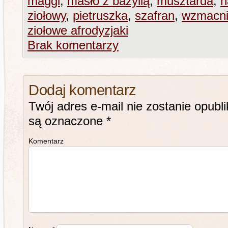
maggi
,
masło z bazylią
,
musztarda
,
n
ziołowy
,
pietruszka
,
szafran
,
wzmacnia
ziołowe afrodyzjaki
Brak komentarzy
Dodaj komentarz
Twój adres e-mail nie zostanie opubl
są oznaczone
*
Komentarz