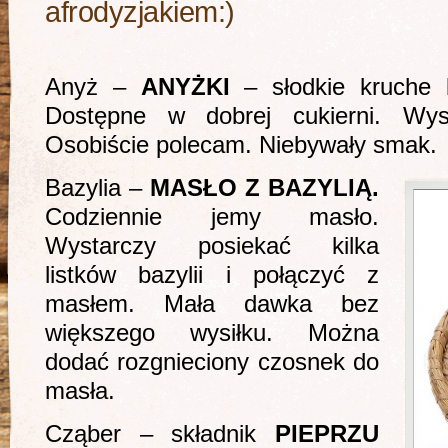
afrodyzjakiem:)
Anyż –
ANYŻKI
– słodkie kruche b
Dostępne w dobrej cukierni. Wyst
Osobiście polecam. Niebywały smak.
Bazylia –
MASŁO Z BAZYLIĄ.
Codziennie jemy masło.
Wystarczy posiekać kilka
listków bazylii i połączyć z
masłem. Mała dawka bez
większego wysiłku. Można
dodać rozgnieciony czosnek do
masła.
Cząber – składnik
PIEPRZU