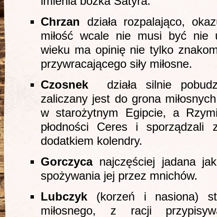
imienia bożka Satyra.
Chrzan
działa rozpalająco, okaz
miłość wcale nie musi być nie 
wieku ma opinię nie tylko znakom
przywracającego siły miłosne.
Czosnek
działa silnie pobu
zaliczany jest do grona miłosny
w starożytnym Egipcie, a Rzymia
płodności Ceres i sporządzali 
dodatkiem kolendry.
Gorczyca
najczęściej jadana ja
spożywania jej przez mnichów.
Lubczyk
(korzeń i nasiona) st
miłosnego, z racji przypisy