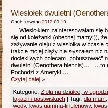
Wiesiołek dwuletni (Oenother
Opublikowano
2012-09-10
Wiesiołkiem zainteresowałam się ba
się od koleżanki (obecnej mamy;)), że 
zażywanie oleju z wiesiołka w czasie 
trakcie mojej ciąży nie słyszałam nic n
dociekliwych polecam „pobuszować” n
dwuletni (Oenothera biennis)… …to r
Pochodzi z Ameryki …
Czytaj dalej
»
Kategorie:
Zioła na działce, w ogrodz
łąkach i pastwiskach
|
Tagi:
dla mam
wody
,
kwas gamma-linolenowy
,
kwas 