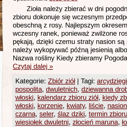
Zioła należy zbierać w dni pogodne 
zbioru dokonuje się wczesnym przedpo
obeschną z rosy. Najlepszym okresem 
wczesny ranek, ponieważ zwilżone ros
pękają, dzięki czemu straty nasion są
należy wykopywać późną jesienią albo
Nazwa rośliny Kiedy zbieramy Pogod
Czytaj dalej
»
Kategorie:
Zbiór ziół
|
Tagi:
arcydzięgi
pospolita
,
dwuletnich
,
dziewanna dro
włoski
,
kalendarz zbioru ziół
,
kiedy zb
włoski
,
korzenie
,
kwiaty
,
liście
,
nasio
czarna
,
seler
,
ślaz dziki
,
termin zbioru
wiesiołek dwuletni
,
złocień maruna
,
ł