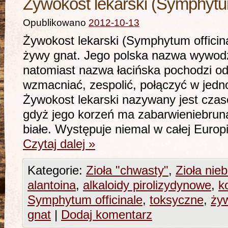
Żywokost lekarski (Symphytum
Opublikowano
2012-10-13
Żywokost lekarski (Symphytum officina
żywy gnat. Jego polska nazwa wywodzi
natomiast nazwa łacińska pochodzi od
wzmacniać, zespolić, połączyć w jedno
Żywokost lekarski nazywany jest cza
gdyż jego korzeń ma zabarwieniebrun
białe. Występuje niemal w całej Euro
Czytaj dalej
»
Kategorie:
Zioła "chwasty"
,
Zioła nie
alantoina
,
alkaloidy pirolizydynowe
,
k
Symphytum officinale
,
toksyczne
,
żyw
gnat
|
Dodaj komentarz