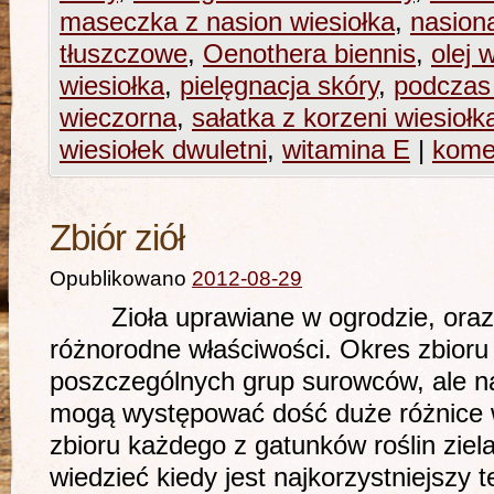
maseczka z nasion wiesiołka
,
nasion
tłuszczowe
,
Oenothera biennis
,
olej 
wiesiołka
,
pielęgnacja skóry
,
podczas 
wieczorna
,
sałatka z korzeni wiesiołk
wiesiołek dwuletni
,
witamina E
|
kome
Zbiór ziół
Opublikowano
2012-08-29
Zioła uprawiane w ogrodzie, oraz 
różnorodne właściwości. Okres zbioru 
poszczególnych grup surowców, ale n
mogą występować dość duże różnice w
zbioru każdego z gatunków roślin ziel
wiedzieć kiedy jest najkorzystniejszy 