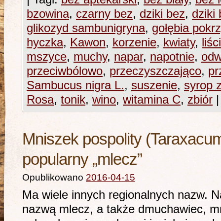
bzowina
,
czarny bez
,
dziki bez
,
dziki
glikozyd sambunigryna
,
gołębia pokr
hyczka
,
Kawon
,
korzenie
,
kwiaty
,
liśc
mszyce
,
muchy
,
napar
,
napotnie
,
odw
przeciwbólowo
,
przeczyszczająco
,
pr
Sambucus nigra L.
,
suszenie
,
syrop 
Rosa
,
tonik
,
wino
,
witamina C
,
zbiór
|
Mniszek pospolity (Taraxacum o
popularny „mlecz”
Opublikowano
2016-04-15
Ma wiele innych regionalnych nazw. Na
nazwą mlecz, a także dmuchawiec, mni