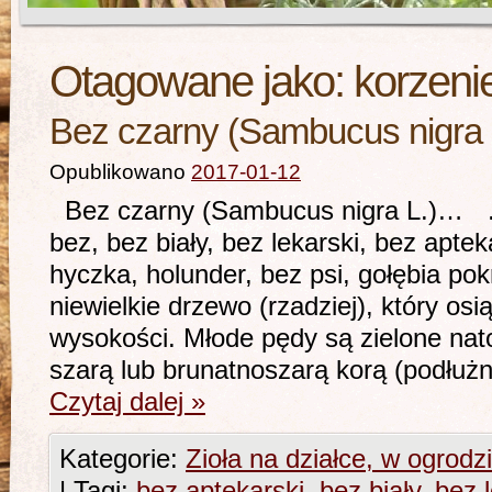
Otagowane jako:
korzeni
Bez czarny (Sambucus nigra 
Opublikowano
2017-01-12
Bez czarny (Sambucus nigra L.)… …- 
bez, bez biały, bez lekarski, bez apte
hyczka, holunder, bez psi, gołębia po
niewielkie drzewo (rzadziej), który os
wysokości. Młode pędy są zielone nat
szarą lub brunatnoszarą korą (podłuż
Czytaj dalej
»
Kategorie:
Zioła na działce, w ogrodz
|
Tagi:
bez aptekarski
,
bez biały
,
bez 