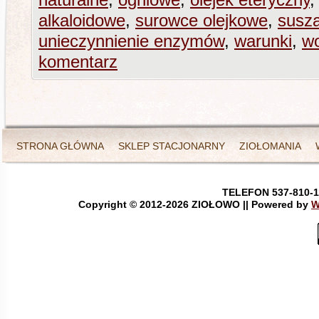
naturalne
,
ogniowe
,
olejek eteryczny
alkaloidowe
,
surowce olejkowe
,
susza
unieczynnienie enzymów
,
warunki
,
w
komentarz
STRONA GŁÓWNA
SKLEP STACJONARNY
ZIOŁOMANIA
TELEFON 537-810-1
Copyright © 2012-
2026 ZIOŁOWO || Powered by
W