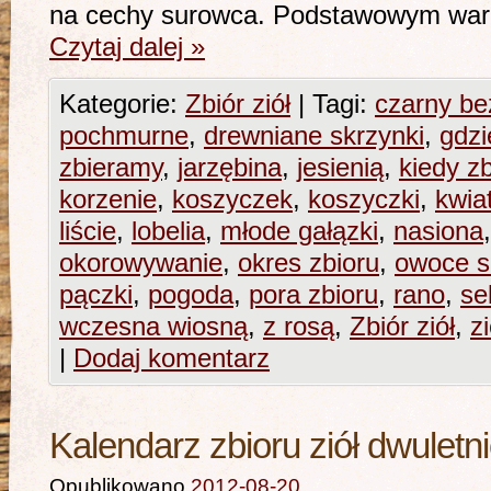
na cechy surowca. Podstawowym wa
Czytaj dalej
»
Kategorie:
Zbiór ziół
|
Tagi:
czarny be
pochmurne
,
drewniane skrzynki
,
gdzi
zbieramy
,
jarzębina
,
jesienią
,
kiedy z
korzenie
,
koszyczek
,
koszyczki
,
kwia
liście
,
lobelia
,
młode gałązki
,
nasiona
okorowywanie
,
okres zbioru
,
owoce s
pączki
,
pogoda
,
pora zbioru
,
rano
,
se
wczesna wiosną
,
z rosą
,
Zbiór ziół
,
z
|
Dodaj komentarz
Kalendarz zbioru ziół dwuletni
Opublikowano
2012-08-20