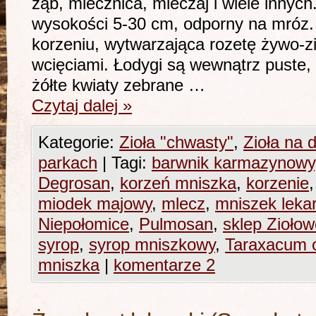
ząb, mlecznica, mleczaj i wiele innych
wysokości 5-30 cm, odporny na mróz. J
korzeniu, wytwarzająca rozetę żywo-zi
wcięciami. Łodygi są wewnątrz puste,
żółte kwiaty zebrane …
Czytaj dalej
»
Kategorie:
Zioła "chwasty"
,
Zioła na d
parkach
|
Tagi:
barwnik karmazynowy
Degrosan
,
korzeń mniszka
,
korzenie
miodek majowy
,
mlecz
,
mniszek lekar
Niepołomice
,
Pulmosan
,
sklep Ziołow
syrop
,
syrop mniszkowy
,
Taraxacum o
mniszka
|
komentarze 2