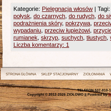
Kategorie:
Pielęgnacja włosów
|
Tagi:
połysk
,
do czarnych
,
do rudych
,
do s
podrażnienia skóry
,
pokrzywa
,
przeci
wypadaniu
,
przeciw łupieżowi
,
przyci
rumianek
,
skrzyp
,
suchych
,
tłustych
,
Liczba komentarzy: 1
STRONA GŁÓWNA
SKLEP STACJONARNY
ZIOŁOMANIA
TELEFON 537-810-1
Copyright © 2012-
2026 ZIOŁOWO || Powered by
W