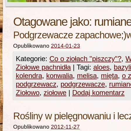
Otagowane jako:
rumian
Podgrzewacze zapachowe;)w 
Opublikowano
2014-01-23
Kategorie:
Co o ziołach "piszczy"?
,
W
Ziołowe pachnidła
|
Tagi:
aloes
,
bazyl
kolendra
,
konwalia
,
melisa
,
mięta
,
o 
podgrzewacz
,
podgrzewacze
,
rumian
Ziołowo
,
ziołowe
|
Dodaj komentarz
Rośliny w pielęgnowaniu i le
Opublikowano
2012-11-27