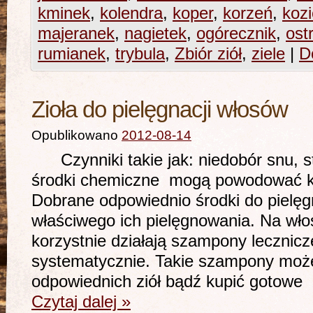
kminek
,
kolendra
,
koper
,
korzeń
,
koz
majeranek
,
nagietek
,
ogórecznik
,
ost
rumianek
,
trybula
,
Zbiór ziół
,
ziele
|
D
Zioła do pielęgnacji włosów
Opublikowano
2012-08-14
Czynniki takie jak: niedobór snu, st
środki chemiczne mogą powodować kł
Dobrane odpowiednio środki do pielę
właściwego ich pielęgnowania. Na wło
korzystnie działają szampony lecznicz
systematycznie. Takie szampony moż
odpowiednich ziół bądź kupić gotowe
Czytaj dalej
»