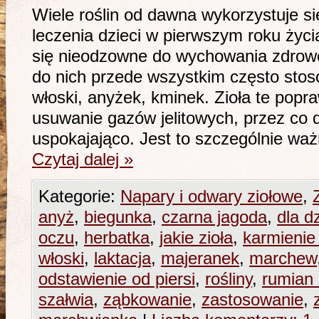
Wiele roślin od dawna wykorzystuje si
leczenia dzieci w pierwszym roku życi
się nieodzowne do wychowania zdrow
do nich przede wszystkim często sto
włoski, anyżek, kminek. Zioła te popraw
usuwanie gazów jelitowych, przez co d
uspokajająco. Jest to szczególnie wa
Czytaj dalej
»
Kategorie:
Napary i odwary ziołowe
,
anyż
,
biegunka
,
czarna jagoda
,
dla dz
oczu
,
herbatka
,
jakie zioła
,
karmienie 
włoski
,
laktacja
,
majeranek
,
marchew
odstawienie od piersi
,
rośliny
,
rumian 
szałwia
,
ząbkowanie
,
zastosowanie
,