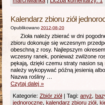
marchwianka
|
Liczba komentarzy: 1
Kalendarz zbioru ziół jednoro
Opublikowano
2012-08-20
Zioła należy zbierać w dni pogodne 
zbioru dokonuje się wczesnym przedpo
obeschną z rosy. Najlepszym okresem 
wczesny ranek, ponieważ zwilżone ros
pękają, dzięki czemu straty nasion są
należy wykopywać późną jesienią alb
Nazwa rośliny …
Czytaj dalej
»
Kategorie:
Zbiór ziół
|
Tagi:
anyż
,
bazy
jednoroczne
,
kalendarz zbioru ziół
,
ki