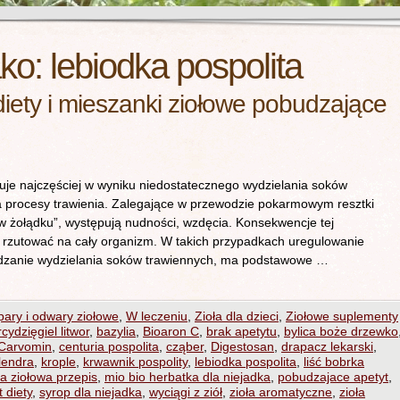
ako:
lebiodka pospolita
diety i mieszanki ziołowe pobudzające
uje najczęściej w wyniku niedostatecznego wydzielania soków
a procesy trawienia. Zalegające w przewodzie pokarmowym resztki
 w żołądku”, występują nudności, wzdęcia. Konsekwencje tej
 rzutować na cały organizm. W takich przypadkach uregulowanie
udzanie wydzielania soków trawiennych, ma podstawowe …
ary i odwary ziołowe
,
W leczeniu
,
Zioła dla dzieci
,
Ziołowe suplementy
rcydzięgiel litwor
,
bazylia
,
Bioaron C
,
brak apetytu
,
bylica boże drzewko
Carvomin
,
centuria pospolita
,
cząber
,
Digestosan
,
drapacz lekarski
,
lendra
,
krople
,
krwawnik pospolity
,
lebiodka pospolita
,
liść bobrka
a ziołowa przepis
,
mio bio herbatka dla niejadka
,
pobudzajace apetyt
,
 diety
,
syrop dla niejadka
,
wyciągi z ziół
,
zioła aromatyczne
,
zioła