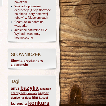
pokazem
Wykład z pokazem i
degustacją „Oleje tłoczone
na zimno, octy domowej
roboty” w Niepołomicach
Czarnuszka dobra na
wszystko
Jesienne naturalne SPA.
Wykład i warsztaty
kosmetyczne
SŁOWNICZEK
Słówka przydatne w
zielarstwie
Tagi
bazylia
anyż
cynamon
cząber
czarny bez
czosnek
film
donice na zioła
kaszel
konkurs
kolendra