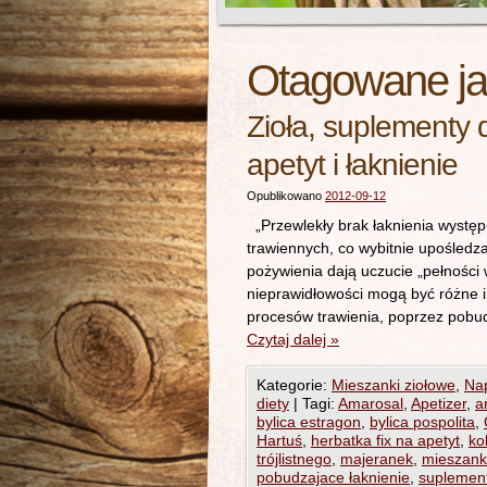
Otagowane j
Zioła, suplementy 
apetyt i łaknienie
Opublikowano
2012-09-12
„Przewlekły brak łaknienia występ
trawiennych, co wybitnie upośledz
pożywienia dają uczucie „pełności
nieprawidłowości mogą być różne i
procesów trawienia, poprzez pob
Czytaj dalej
»
Kategorie:
Mieszanki ziołowe
,
Nap
diety
|
Tagi:
Amarosal
,
Apetizer
,
a
bylica estragon
,
bylica pospolita
,
Hartuś
,
herbatka fix na apetyt
,
ko
trójlistnego
,
majeranek
,
mieszank
pobudzajace łaknienie
,
suplement