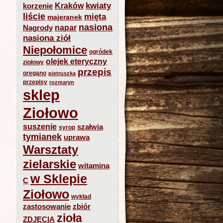
kwiaty
Kraków
korzenie
liście
mięta
majeranek
nasiona
napar
Nagrody
nasiona ziół
Niepołomice
ogródek
olejek eteryczny
ziołowy
przepis
oregano
pietruszka
przepisy
rozmaryn
sklep
Ziołowo
suszenie
szałwia
syrop
tymianek
uprawa
Warsztaty
zielarskie
witamina
w Sklepie
C
Ziołowo
wykład
zastosowanie
zbiór
zioła
ZDJĘCIA