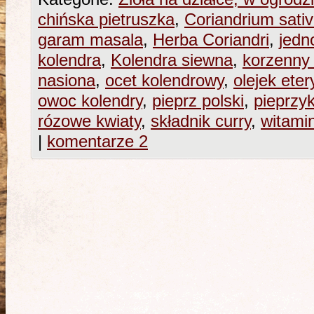
chińska pietruszka
,
Coriandrium sati
garam masala
,
Herba Coriandri
,
jedn
kolendra
,
Kolendra siewna
,
korzenny
nasiona
,
ocet kolendrowy
,
olejek ete
owoc kolendry
,
pieprz polski
,
pieprzy
rózowe kwiaty
,
składnik curry
,
witami
|
komentarze 2