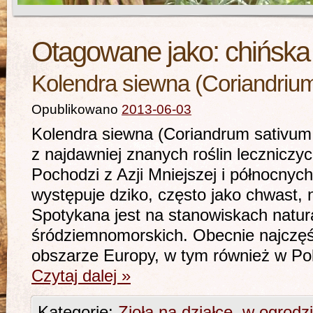
Otagowane jako:
chińska
Kolendra siewna (Coriandrium
Opublikowano
2013-06-03
Kolendra siewna (Coriandrum sativum
z najdawniej znanych roślin leczniczy
Pochodzi z Azji Mniejszej i północnyc
występuje dziko, często jako chwast,
Spotykana jest na stanowiskach natur
śródziemnomorskich. Obecnie najczęś
obszarze Europy, w tym również w Po
Czytaj dalej
»
Kategorie:
Zioła na działce, w ogrodz