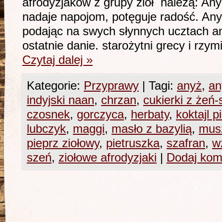
afrodyzjaków z grupy ziół należą: Any
nadaje napojom, potęguje radość. Any
podając na swych słynnych ucztach a
ostatnie danie. starożytni grecy i rzym
Czytaj dalej
»
Kategorie:
Przyprawy
|
Tagi:
anyż
,
an
indyjski naan
,
chrzan
,
cukierki z żeń
czosnek
,
gorczyca
,
herbaty
,
koktajl 
lubczyk
,
maggi
,
masło z bazylią
,
mus
pieprz ziołowy
,
pietruszka
,
szafran
,
w
szeń
,
ziołowe afrodyzjaki
|
Dodaj kom