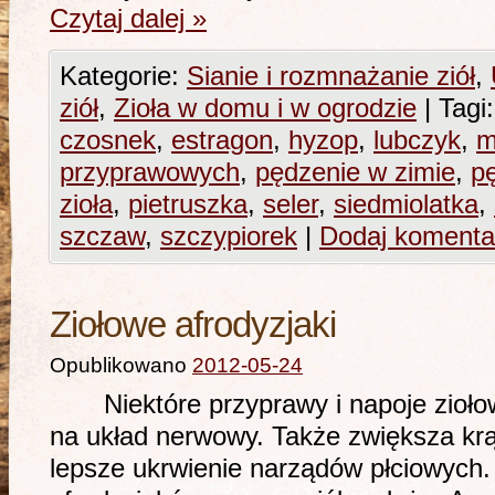
Czytaj dalej
»
Kategorie:
Sianie i rozmnażanie ziół
,
ziół
,
Zioła w domu i w ogrodzie
|
Tagi:
czosnek
,
estragon
,
hyzop
,
lubczyk
,
m
przyprawowych
,
pędzenie w zimie
,
pę
zioła
,
pietruszka
,
seler
,
siedmiolatka
,
szczaw
,
szczypiorek
|
Dodaj komenta
Ziołowe afrodyzjaki
Opublikowano
2012-05-24
Niektóre przyprawy i napoje ziołowe
na układ nerwowy. Także zwiększa krą
lepsze ukrwienie narządów płciowych