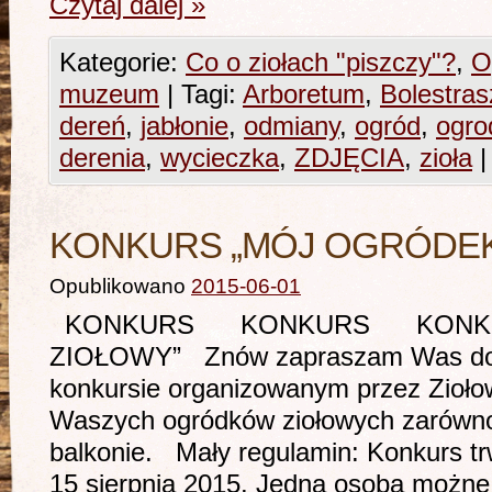
Czytaj dalej
»
Kategorie:
Co o ziołach "piszczy"?
,
O
muzeum
|
Tagi:
Arboretum
,
Bolestra
dereń
,
jabłonie
,
odmiany
,
ogród
,
ogro
derenia
,
wycieczka
,
ZDJĘCIA
,
zioła
|
KONKURS „MÓJ OGRÓDEK
Opublikowano
2015-06-01
KONKURS KONKURS KONKU
ZIOŁOWY” Znów zapraszam Was do w
konkursie organizowanym przez Zioło
Waszych ogródków ziołowych zarówno 
balkonie. Mały regulamin: Konkurs t
15 sierpnia 2015. Jedna osoba możn