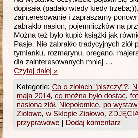
dopisała (padało wtedy kiedy trzeba;)
zainteresowanie i zapraszamy ponowni
zabrakło nasion, pojemniczków na prz
Można też było kupić książki jak równ
Pasje. Nie zabrakło tradycyjnych ziół 
tymianku, rozmarynu, oregano, majer
dla zainteresowanych mniej …
Czytaj dalej
»
Kategorie:
Co o ziołach "piszczy"?
,
N
maja 2014
,
co można było dostać
,
fo
nasiona ziół
,
Niepołomice
,
po wystaw
Ziołowo
,
w Sklepie Ziołowo
,
ZDJĘCI
przyprawowe
|
Dodaj komentarz