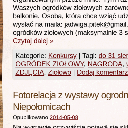
Waszych ogródków ziołowych zarówno 
balkonie. Osoba, która chce wziąć udz
wysłać na maila: jadwiga.pitek@gmail
ogródków ziołowych (maksymalnie 3 s
Czytaj dalej
»
Kategorie:
Konkursy
|
Tagi:
do 31 sie
OGRÓDEK ZIOŁOWY
,
NAGRODA
,
ZDJĘCIA
,
Ziołowo
|
Dodaj komentarz
Fotorelacja z wystawy ogrodn
Niepołomicach
Opublikowano
2014-05-08
Na wystawie oczywiście pojawił się s