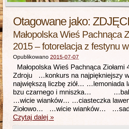
Otagowane jako:
ZDJĘC
Małopolska Wieś Pachnąca Zi
2015 – fotorelacja z festynu
Opublikowano
2015-07-07
Małopolska Wieś Pachnąca Ziołami 4
Zdroju …konkurs na najpiękniejszy w
największą liczbę ziół… …lemoniada 
bzu czarnego i mniszka… …babci
…wicie wianków… …ciasteczka l
Ziołowo… …wicie wianków… …sadz
Czytaj dalej
»