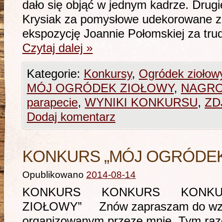
dało się objąć w jednym kadrze. Drug
Krysiak za pomysłowe udekorowane zió
ekspozycję Joannie Połomskiej za tr
Czytaj dalej
»
Kategorie:
Konkursy
,
Ogródek zioło
MÓJ OGRÓDEK ZIOŁOWY
,
NAGR
parapecie
,
WYNIKI KONKURSU
,
ZD
Dodaj komentarz
KONKURS „MÓJ OGRÓDEK
Opublikowano
2014-08-14
KONKURS KONKURS KONKUR
ZIOŁOWY” Znów zapraszam do wzięc
organizowanym przeze mnie. Tym raz