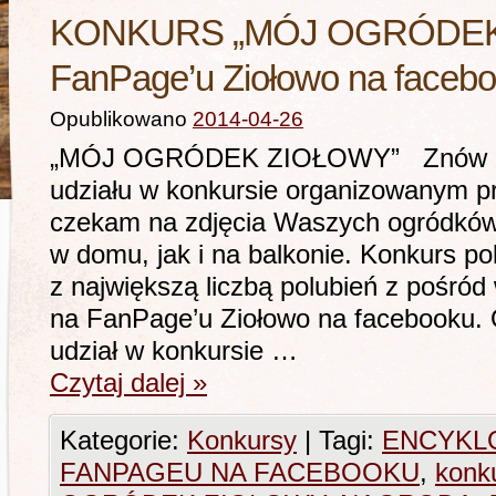
KONKURS „MÓJ OGRÓDEK
FanPage’u Ziołowo na faceb
Opublikowano
2014-04-26
„MÓJ OGRÓDEK ZIOŁOWY” Znów za
udziału w konkursie organizowanym 
czekam na zdjęcia Waszych ogródków
w domu, jak i na balkonie. Konkurs po
z największą liczbą polubień z pośród
na FanPage’u Ziołowo na facebooku. 
udział w konkursie …
Czytaj dalej
»
Kategorie:
Konkursy
|
Tagi:
ENCYKLO
FANPAGEU NA FACEBOOKU
,
konk