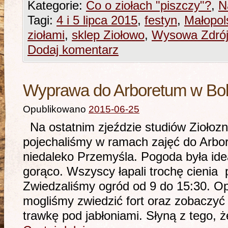
Kategorie:
Co o ziołach "piszczy"?
,
N
Tagi:
4 i 5 lipca 2015
,
festyn
,
Małopol
ziołami
,
sklep Ziołowo
,
Wysowa Zdró
Dodaj komentarz
Wyprawa do Arboretum w Bol
Opublikowano
2015-06-25
Na ostatnim zjeździe studiów Ziołoz
pojechaliśmy w ramach zajęć do Arbo
niedaleko Przemyśla. Pogoda była ide
gorąco. Wszyscy łapali trochę cienia
Zwiedzaliśmy ogród od 9 do 15:30. O
mogliśmy zwiedzić fort oraz zobaczyć 
trawkę pod jabłoniami. Słyną z tego, 