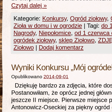
Czytaj dalej
»
Kategorie:
Konkursy
,
Ogród ziołowy
,
Zioła w domu i w ogrodzie
|
Tagi:
do 
Nagrody
,
Niepołomice
,
od 1 czerwca 
ogródek ziołowy
,
sklep Ziołowo
,
ZDJ
Ziołowo
|
Dodaj komentarz
Wyniki Konkursu „Mój ogródek
Opublikowano
2014-09-01
Dziękuję bardzo za zdjęcia, które do
Postanowiłam, że oprócz jednej głów
jeszcze II miejsce. Pierwsze miejsce
Antonowicz-Oseckiej za piękny ogród 