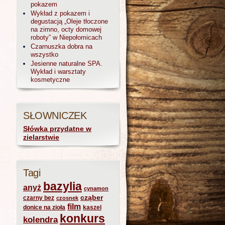
pokazem
Wykład z pokazem i
degustacją „Oleje tłoczone
na zimno, octy domowej
roboty” w Niepołomicach
Czarnuszka dobra na
wszystko
Jesienne naturalne SPA.
Wykład i warsztaty
kosmetyczne
SŁOWNICZEK
Słówka przydatne w
zielarstwie
Tagi
bazylia
anyż
cynamon
cząber
czarny bez
czosnek
film
donice na zioła
kaszel
konkurs
kolendra