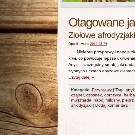
Otagowane j
Ziołowe afrodyzjaki
Opublikowano
2012-05-24
Niektóre przyprawy i napoje zioł
krwi, co powoduje lepsze ukrwieni
Anyż – szczególny smak, jaki nada
słynnych ucztach anyżowe ciasteczk
Czytaj dalej
»
Kategorie:
Przyprawy
|
Tagi:
anyż
cząber
,
czosnek
,
gorczyca
,
herba
musztarda
,
napój miłosny
,
pieprz
afrodyzjaki
|
Dodaj komentarz