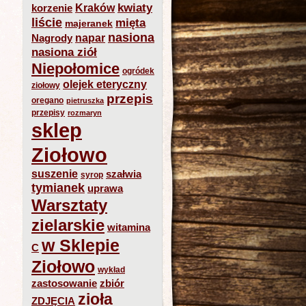
kwiaty
Kraków
korzenie
liście
mięta
majeranek
nasiona
napar
Nagrody
nasiona ziół
Niepołomice
ogródek
olejek eteryczny
ziołowy
przepis
oregano
pietruszka
przepisy
rozmaryn
sklep
Ziołowo
suszenie
szałwia
syrop
tymianek
uprawa
Warsztaty
zielarskie
witamina
w Sklepie
C
Ziołowo
wykład
zastosowanie
zbiór
zioła
ZDJĘCIA