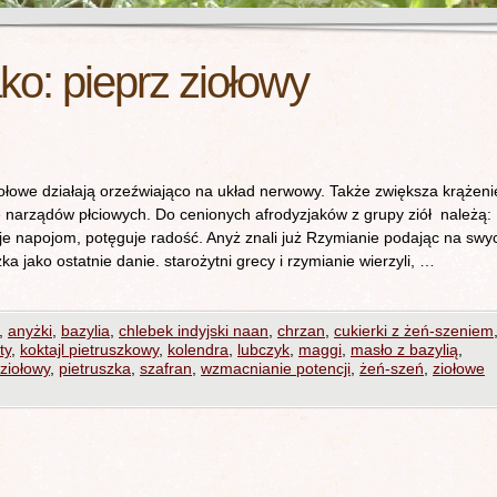
ako:
pieprz ziołowy
owe działają orzeźwiająco na układ nerwowy. Także zwiększa krążeni
e narządów płciowych. Do cenionych afrodyzjaków z grupy ziół należą:
je napojom, potęguje radość. Anyż znali już Rzymianie podając na swy
a jako ostatnie danie. starożytni grecy i rzymianie wierzyli, …
,
anyżki
,
bazylia
,
chlebek indyjski naan
,
chrzan
,
cukierki z żeń-szeniem
ty
,
koktajl pietruszkowy
,
kolendra
,
lubczyk
,
maggi
,
masło z bazylią
,
 ziołowy
,
pietruszka
,
szafran
,
wzmacnianie potencji
,
żeń-szeń
,
ziołowe