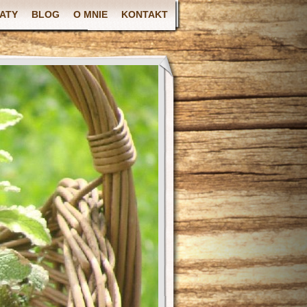
ATY
BLOG
O MNIE
KONTAKT