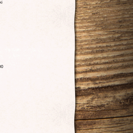
ki
00