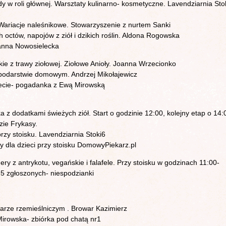
y w roli głównej. Warsztaty kulinarno- kosmetyczne. Lavendziarnia Sto
 Wariacje naleśnikowe. Stowarzyszenie z nurtem Sanki
octów, napojów z ziół i dzikich roślin. Aldona Rogowska
anna Nowosielecka
ie z trawy ziołowej. Ziołowe Anioły. Joanna Wrzecionko
podarstwie domowym. Andrzej Mikołajewicz
iecie- pogadanka z Ewą Mirowską
 z dodatkami świeżych ziół. Start o godzinie 12:00, kolejny etap o 14:
zie Frykasy.
rzy stoisku. Lavendziarnia Stoki6
ty dla dzieci przy stoisku DomowyPiekarz.pl
y z antrykotu, vegańskie i falafele. Przy stoisku w godzinach 11:00-
 5 zgłoszonych- niespodzianki
arze rzemieślniczym . Browar Kazimierz
irowska- zbiórka pod chatą nr1