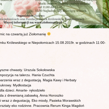
mic na czwartą już Ziołomanię
ku Królewskiego w Niepołomicach 15.08.2019r. w godzinach 11:00-
Pyszne chwasty. Urszula Sokołowska
mpozycja na talerzu. Hania Czuchta
parzenia wraz z degustacją. Magia Kawy i Herbaty
cukrowy. Mydłostacja
dla dzieci. Amarte- rękodzieło
oda z drewnianą zabawką. Anna Horoszko
ci wraz z degustacją. Eko miody, Pasieka Morawskich
rsztaty eko rodzinne. Pracownia Rerum Kinga Magdoń