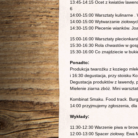
13:45-14:15 Ocet z kwiatów lawend
6
14:00-15:00 Warsztaty kulinarne .
14:00-15:00 Wytwarzanie ziołowych 
14:30-15:00 Plecenie wianków. Jo
15:00-16:00 Warsztaty plecionkarsk
15:30-16:30 Rola chwastów w gos
15:30-16:00 Co znajdziecie w buk
Ponadto:
Produkcja twarożku z koziego mleka
i 16:30 degustacja, przy stoisku Ko
Degustacja produktów z lawendy, p
Mielenie ziarna zbóż. Mini warszta
Kombinat Smaku. Food track. Burger
14:00 przyjmujemy zgłoszenia, dla
Wykłady:
11:30-12:30 Warzenie piwa w brow
12:00-13:00 Spacer ziołowy. Ewa M