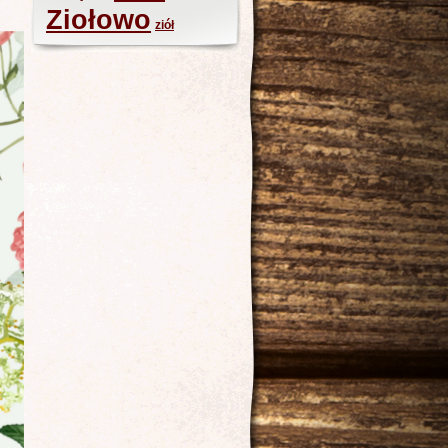
Ziołowo
ziół