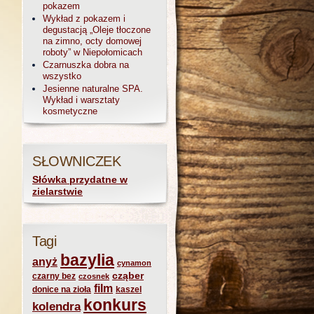
pokazem
Wykład z pokazem i
degustacją „Oleje tłoczone
na zimno, octy domowej
roboty” w Niepołomicach
Czarnuszka dobra na
wszystko
Jesienne naturalne SPA.
Wykład i warsztaty
kosmetyczne
SŁOWNICZEK
Słówka przydatne w
zielarstwie
Tagi
bazylia
anyż
cynamon
cząber
czarny bez
czosnek
film
donice na zioła
kaszel
konkurs
kolendra