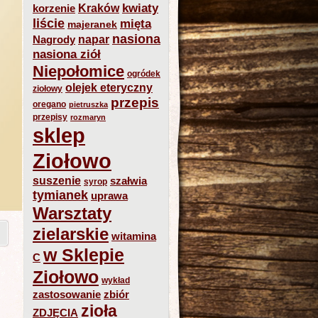
kwiaty
Kraków
korzenie
liście
mięta
majeranek
nasiona
napar
Nagrody
nasiona ziół
Niepołomice
ogródek
olejek eteryczny
ziołowy
przepis
oregano
pietruszka
przepisy
rozmaryn
sklep
Ziołowo
suszenie
szałwia
syrop
tymianek
uprawa
Warsztaty
zielarskie
witamina
w Sklepie
C
Ziołowo
wykład
zastosowanie
zbiór
zioła
ZDJĘCIA