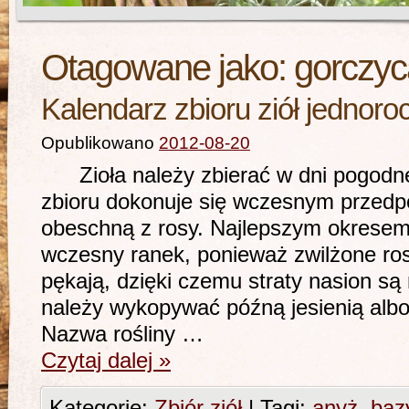
Otagowane jako:
gorczyc
Kalendarz zbioru ziół jednoro
Opublikowano
2012-08-20
Zioła należy zbierać w dni pogodne 
zbioru dokonuje się wczesnym przedpo
obeschną z rosy. Najlepszym okresem 
wczesny ranek, ponieważ zwilżone ros
pękają, dzięki czemu straty nasion są
należy wykopywać późną jesienią alb
Nazwa rośliny …
Czytaj dalej
»
Kategorie:
Zbiór ziół
|
Tagi:
anyż
,
bazy