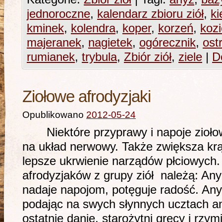
jednoroczne
,
kalendarz zbioru ziół
,
ki
kminek
,
kolendra
,
koper
,
korzeń
,
koz
majeranek
,
nagietek
,
ogórecznik
,
ost
rumianek
,
trybula
,
Zbiór ziół
,
ziele
|
D
Ziołowe afrodyzjaki
Opublikowano
2012-05-24
Niektóre przyprawy i napoje ziołowe
na układ nerwowy. Także zwiększa krą
lepsze ukrwienie narządów płciowych
afrodyzjaków z grupy ziół należą: Any
nadaje napojom, potęguje radość. Any
podając na swych słynnych ucztach a
ostatnie danie. starożytni grecy i rzym