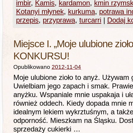
imbir
,
Kamis
,
kardamon
,
kmin rzymsk
Kotanyi młynek
,
kurkuma
,
potrawa in
przepis
,
przyprawa
,
turcarri
|
Dodaj k
Miejsce I. „Moje ulubione zio
KONKURSU!
Opublikowano
2012-11-04
Moje ulubione zioło to anyż. Używam 
Uwielbiam jego zapach i smak. Prawie
anyżku. Wspaniale mnie uspakaja i uł
również oddech. Kiedy dopada mnie mo
idealnym lekiem wykrztuśnym, a takż
odporność. Mieszkam na Śląsku. Dos
sprzedaży cukierki …