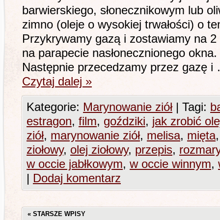
barwierskiego, słonecznikowym lub oli
zimno (oleje o wysokiej trwałości) o t
Przykrywamy gazą i zostawiamy na 2 t
na parapecie nasłonecznionego okna.
Następnie przecedzamy przez gazę i
Czytaj dalej
»
Kategorie:
Marynowanie ziół
|
Tagi:
b
estragon
,
film
,
goździki
,
jak zrobić ole
ziół
,
marynowanie ziół
,
melisa
,
mięta
ziołowy
,
olej ziołowy
,
przepis
,
rozmar
w occie jabłkowym
,
w occie winnym
,
|
Dodaj komentarz
«
STARSZE WPISY