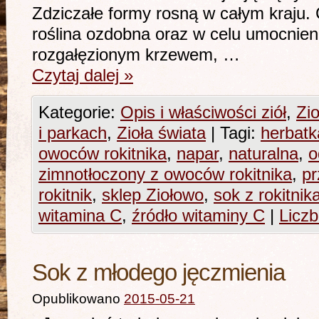
Zdziczałe formy rosną w całym kraju.
roślina ozdobna oraz w celu umocnieni
rozgałęzionym krzewem, …
Czytaj dalej
»
Kategorie:
Opis i właściwości ziół
,
Zio
i parkach
,
Zioła świata
|
Tagi:
herbatk
owoców rokitnika
,
napar
,
naturalna
,
o
zimnotłoczony z owoców rokitnika
,
pr
rokitnik
,
sklep Ziołowo
,
sok z rokitnik
witamina C
,
źródło witaminy C
|
Licz
Sok z młodego jęczmienia
Opublikowano
2015-05-21