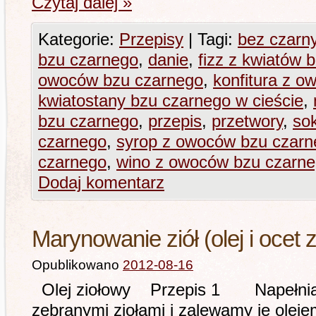
Czytaj dalej
»
Kategorie:
Przepisy
|
Tagi:
bez czarn
bzu czarnego
,
danie
,
fizz z kwiatów 
owoców bzu czarnego
,
konfitura z 
kwiatostany bzu czarnego w cieście
,
bzu czarnego
,
przepis
,
przetwory
,
so
czarnego
,
syrop z owoców bzu czarn
czarnego
,
wino z owoców bzu czarn
Dodaj komentarz
Marynowanie ziół (olej i ocet 
Opublikowano
2012-08-16
Olej ziołowy Przepis 1 Napełniamy
zebranymi ziołami i zalewamy je olej