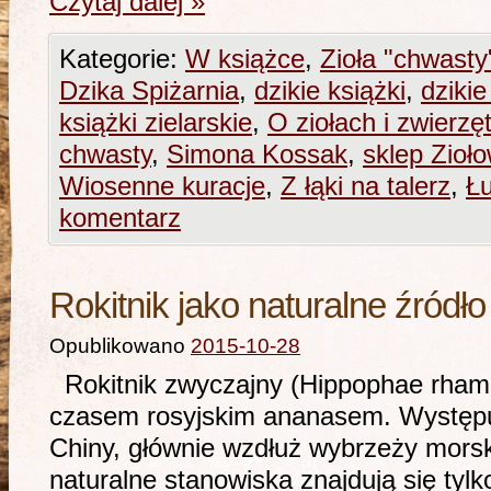
Czytaj dalej
»
Kategorie:
W książce
,
Zioła "chwasty
Dzika Spiżarnia
,
dzikie książki
,
dzikie
książki zielarskie
,
O ziołach i zwierzę
chwasty
,
Simona Kossak
,
sklep Zioł
Wiosenne kuracje
,
Z łąki na talerz
,
Ł
komentarz
Rokitnik jako naturalne źródł
Opublikowano
2015-10-28
Rokitnik zwyczajny (Hippophae rham
czasem rosyjskim ananasem. Występuje
Chiny, głównie wzdłuż wybrzeży morsk
naturalne stanowiska znajdują się tyl