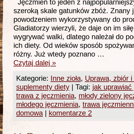
Jęczmień to jeden z najpopularniejs
szeroką skale gatunków zbóż. Znany j
powodzeniem wykorzystywany do produ
Gladiatorzy wierzyli, że daje on im sił
wygrywać walki, dlatego należał do 
ich diety. Od wieków sposób spożywan
różny. Już wtedy poznano …
Czytaj dalej
»
Kategorie:
Inne zioła
,
Uprawa, zbiór i 
suplementy diety
|
Tagi:
jak uprawiać
trawa z jęczmienia
,
młody zielony ję
młodego jęczmienia
,
trawa jęczmien
domowa
|
komentarze 2