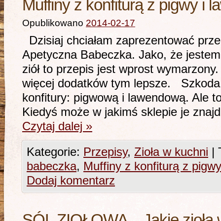
Muffiny z konfiturą z pigwy i 
Opublikowano
2014-02-17
Dzisiaj chciałam zaprezentować przepi
Apetyczna Babeczka. Jako, że jestem 
ziół to przepis jest wprost wymarzony.
więcej dodatków tym lepsze. Szkoda,
konfitury: pigwową i lawendową. Ale t
Kiedyś może w jakimś sklepie je zna
Czytaj dalej
»
Kategorie:
Przepisy
,
Zioła w kuchni
|
babeczka
,
Muffiny z konfiturą z pigw
Dodaj komentarz
SÓL ZIOŁOWA – Jakie zioła 