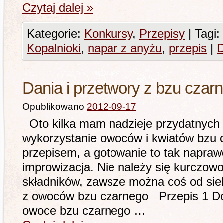
Czytaj dalej
»
Kategorie:
Konkursy
,
Przepisy
|
Tagi:
Kopalnioki
,
napar z anyżu
,
przepis
|
D
Dania i przetwory z bzu czar
Opublikowano
2012-09-17
Oto kilka mam nadzieje przydatnych
wykorzystanie owoców i kwiatów bzu 
przepisem, a gotowanie to tak napraw
improwizacja. Nie należy się kurczow
składników, zawsze można coś od sie
z owoców bzu czarnego Przepis 1 Doj
owoce bzu czarnego …