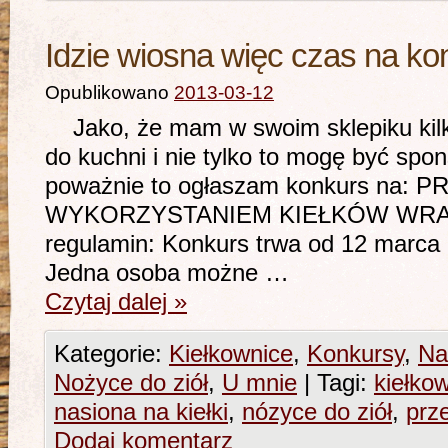
Idzie wiosna więc czas na ko
Opublikowano
2013-03-12
Jako, że mam w swoim sklepiku kilk
do kuchni i nie tylko to mogę być s
poważnie to ogłaszam konkurs na: P
WYKORZYSTANIEM KIEŁKÓW WRA
regulamin: Konkurs trwa od 12 marca
Jedna osoba możne …
Czytaj dalej
»
Kategorie:
Kiełkownice
,
Konkursy
,
Nas
Nożyce do ziół
,
U mnie
|
Tagi:
kiełko
nasiona na kiełki
,
nózyce do ziół
,
prz
Dodaj komentarz