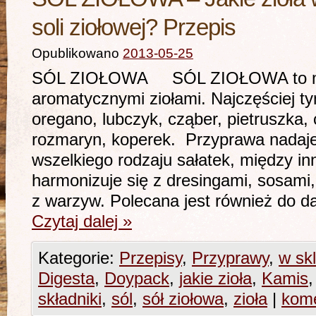
soli ziołowej? Przepis
Opublikowano
2013-05-25
SÓL ZIOŁOWA SÓL ZIOŁOWA to mie
aromatycznymi ziołami. Najczęściej tym
oregano, lubczyk, cząber, pietruszka,
rozmaryn, koperek. Przyprawa nadaje
wszelkiego rodzaju sałatek, między in
harmonizuje się z dresingami, sosami
z warzyw. Polecana jest również do d
Czytaj dalej
»
Kategorie:
Przepisy
,
Przyprawy
,
w sk
Digesta
,
Doypack
,
jakie zioła
,
Kamis
składniki
,
sól
,
sół ziołowa
,
zioła
|
kome