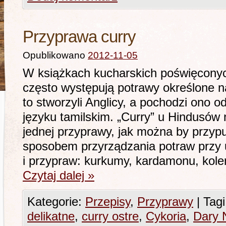
Przyprawa curry
Opublikowano
2012-11-05
W książkach kucharskich poświęconych
często występują potrawy określone na
to stworzyli Anglicy, a pochodzi ono od
języku tamilskim. „Curry” u Hindusów
jednej przyprawy, jak można by przypu
sposobem przyrządzania potraw przy u
i przypraw: kurkumy, kardamonu, kole
Czytaj dalej
»
Kategorie:
Przepisy
,
Przyprawy
|
Tagi
delikatne
,
curry ostre
,
Cykoria
,
Dary 