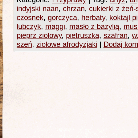
indyjski naan
,
chrzan
,
cukierki z żeń
czosnek
,
gorczyca
,
herbaty
,
koktajl 
lubczyk
,
maggi
,
masło z bazylią
,
mus
pieprz ziołowy
,
pietruszka
,
szafran
,
w
szeń
,
ziołowe afrodyzjaki
|
Dodaj kom