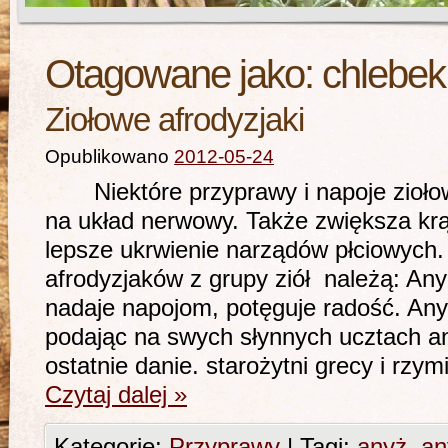
Otagowane jako:
chlebek
Ziołowe afrodyzjaki
Opublikowano
2012-05-24
Niektóre przyprawy i napoje ziołowe
na układ nerwowy. Także zwiększa krą
lepsze ukrwienie narządów płciowych
afrodyzjaków z grupy ziół należą: Any
nadaje napojom, potęguje radość. Any
podając na swych słynnych ucztach a
ostatnie danie. starożytni grecy i rzym
Czytaj dalej
»
Kategorie:
Przyprawy
|
Tagi:
anyż
,
an