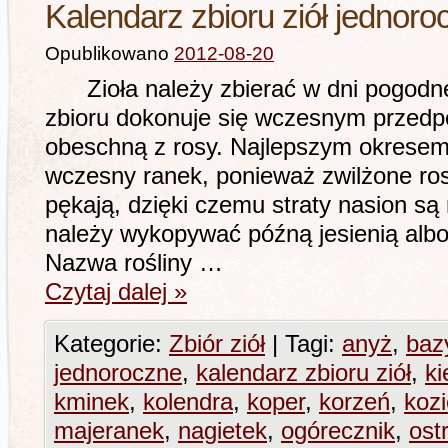
Kalendarz zbioru ziół jednoro
Opublikowano
2012-08-20
Zioła należy zbierać w dni pogodne 
zbioru dokonuje się wczesnym przedpo
obeschną z rosy. Najlepszym okresem 
wczesny ranek, ponieważ zwilżone ros
pękają, dzięki czemu straty nasion są
należy wykopywać późną jesienią alb
Nazwa rośliny …
Czytaj dalej
»
Kategorie:
Zbiór ziół
|
Tagi:
anyż
,
bazy
jednoroczne
,
kalendarz zbioru ziół
,
ki
kminek
,
kolendra
,
koper
,
korzeń
,
koz
majeranek
,
nagietek
,
ogórecznik
,
ost