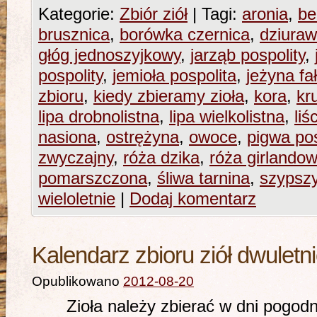
Kategorie:
Zbiór ziół
|
Tagi:
aronia
,
be
brusznica
,
borówka czernica
,
dziuraw
głóg jednoszyjkowy
,
jarząb pospolity
,
pospolity
,
jemioła pospolita
,
jeżyna f
zbioru
,
kiedy zbieramy zioła
,
kora
,
kr
lipa drobnolistna
,
lipa wielkolistna
,
liś
nasiona
,
ostrężyna
,
owoce
,
pigwa pos
zwyczajny
,
róża dzika
,
róża girlando
pomarszczona
,
śliwa tarnina
,
szypsz
wieloletnie
|
Dodaj komentarz
Kalendarz zbioru ziół dwuletni
Opublikowano
2012-08-20
Zioła należy zbierać w dni pogodne 