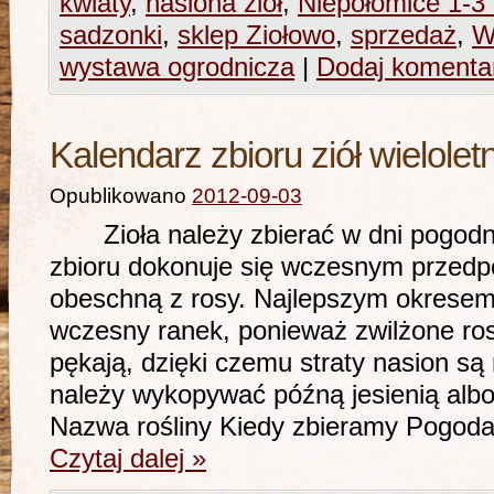
kwiaty
,
nasiona ziół
,
Niepołomice 1-3
sadzonki
,
sklep Ziołowo
,
sprzedaż
,
W
wystawa ogrodnicza
|
Dodaj komenta
Kalendarz zbioru ziół wieloletn
Opublikowano
2012-09-03
Zioła należy zbierać w dni pogodne 
zbioru dokonuje się wczesnym przedpo
obeschną z rosy. Najlepszym okresem 
wczesny ranek, ponieważ zwilżone ros
pękają, dzięki czemu straty nasion są
należy wykopywać późną jesienią albo
Nazwa rośliny Kiedy zbieramy Pogod
Czytaj dalej
»