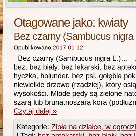
Otagowane jako:
kwiaty
Bez czarny (Sambucus nigra 
Opublikowano
2017-01-12
Bez czarny (Sambucus nigra L.)… …- 
bez, bez biały, bez lekarski, bez apte
hyczka, holunder, bez psi, gołębia po
niewielkie drzewo (rzadziej), który os
wysokości. Młode pędy są zielone nat
szarą lub brunatnoszarą korą (podłuż
Czytaj dalej
»
Kategorie:
Zioła na działce, w ogrodz
|
Tagi:
bez aptekarski
,
bez biały
,
bez 