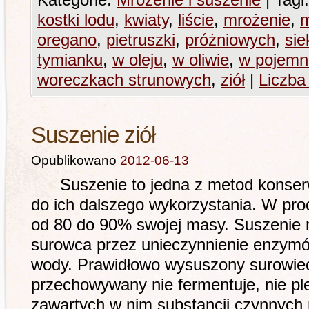
Kategorie:
Mrożenie i suszenie
|
Tagi:
kostki lodu
,
kwiaty
,
liście
,
mrożenie
,
m
oregano
,
pietruszki
,
próżniowych
,
si
tymianku
,
w oleju
,
w oliwie
,
w pojemn
woreczkach strunowych
,
ziół
|
Liczba
Suszenie ziół
Opublikowano
2012-06-13
Suszenie to jedna z metod konserwa
do ich dalszego wykorzystania. W proc
od 80 do 90% swojej masy. Suszenie 
surowca przez unieczynnienie enzym
wody. Prawidłowo wysuszony surowiec
przechowywany nie fermentuje, nie pl
zawartych w nim substancji czynnych