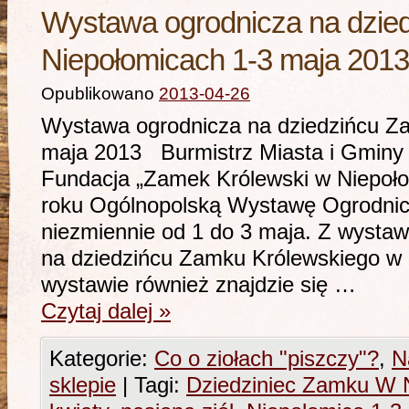
Wystawa ogrodnicza na dzie
Niepołomicach 1-3 maja 2013
Opublikowano
2013-04-26
Wystawa ogrodnicza na dziedzińcu Z
maja 2013 Burmistrz Miasta i Gminy 
Fundacja „Zamek Królewski w Niepoło
roku Ogólnopolską Wystawę Ogrodnicz
niezmiennie od 1 do 3 maja. Z wystaw
na dziedzińcu Zamku Królewskiego w
wystawie również znajdzie się …
Czytaj dalej
»
Kategorie:
Co o ziołach "piszczy"?
,
N
sklepie
|
Tagi:
Dziedziniec Zamku W 