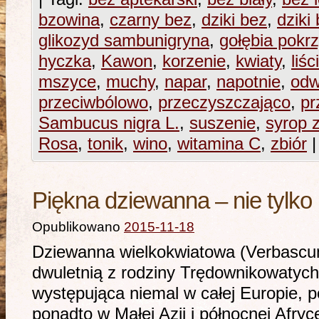
bzowina
,
czarny bez
,
dziki bez
,
dziki
glikozyd sambunigryna
,
gołębia pokr
hyczka
,
Kawon
,
korzenie
,
kwiaty
,
liśc
mszyce
,
muchy
,
napar
,
napotnie
,
odw
przeciwbólowo
,
przeczyszczająco
,
pr
Sambucus nigra L.
,
suszenie
,
syrop 
Rosa
,
tonik
,
wino
,
witamina C
,
zbiór
|
Piękna dziewanna – nie tylko
Opublikowano
2015-11-18
Dziewanna wielkokwiatowa (Verbascum 
dwuletnią z rodziny Trędownikowatych
występująca niemal w całej Europie, 
ponadto w Małej Azji i północnej Afr