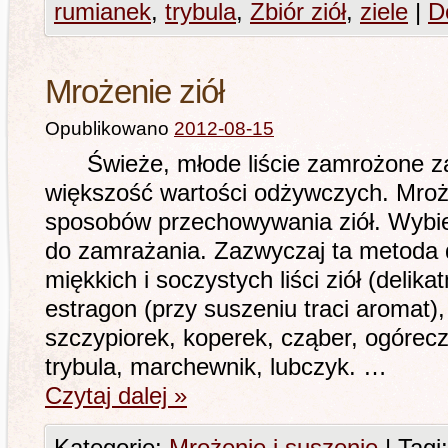
rumianek
,
trybula
,
Zbiór ziół
,
ziele
|
D
Mrożenie ziół
Opublikowano
2012-08-15
Świeże, młode liście zamrożone za
większość wartości odżywczych. Mroż
sposobów przechowywania ziół. Wybie
do zamrażania. Zazwyczaj ta metoda dz
miękkich i soczystych liści ziół (delikat
estragon (przy suszeniu traci aromat),
szczypiorek, koperek, cząber, ogóreczn
trybula, marchewnik, lubczyk. …
Czytaj dalej
»