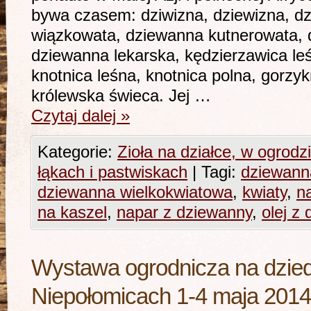
bywa czasem: dziwizna, dziewizna, d
wiązkowata, dziewanna kutnerowata,
dziewanna lekarska, kędzierzawica le
knotnica leśna, knotnica polna, gorzyk
królewska świeca. Jej …
Czytaj dalej
»
Kategorie:
Zioła na działce, w ogrodz
łąkach i pastwiskach
|
Tagi:
dziewann
dziewanna wielkokwiatowa
,
kwiaty
,
n
na kaszel
,
napar z dziewanny
,
olej z
Wystawa ogrodnicza na dzie
Niepołomicach 1-4 maja 2014