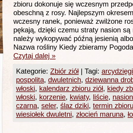
zbioru dokonuje się wczesnym przedpo
obeschną z rosy. Najlepszym okresem 
wczesny ranek, ponieważ zwilżone ros
pękają, dzięki czemu straty nasion są
należy wykopywać późną jesienią albo
Nazwa rośliny Kiedy zbieramy Pogod
Czytaj dalej
»
Kategorie:
Zbiór ziół
|
Tagi:
arcydzięgi
pospolita
,
dwuletnich
,
dziewanna dro
włoski
,
kalendarz zbioru ziół
,
kiedy zb
włoski
,
korzenie
,
kwiaty
,
liście
,
nasio
czarna
,
seler
,
ślaz dziki
,
termin zbioru
wiesiołek dwuletni
,
złocień maruna
,
ł