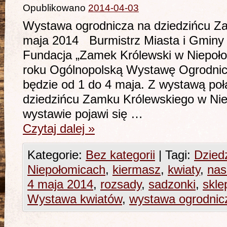
Opublikowano
2014-04-03
Wystawa ogrodnicza na dziedzińcu Z
maja 2014 Burmistrz Miasta i Gminy 
Fundacja „Zamek Królewski w Niepoło
roku Ogólnopolską Wystawę Ogrodnicz
będzie od 1 do 4 maja. Z wystawą poł
dziedzińcu Zamku Królewskiego w Ni
wystawie pojawi się …
Czytaj dalej
»
Kategorie:
Bez kategorii
|
Tagi:
Dzied
Niepołomicach
,
kiermasz
,
kwiaty
,
nas
4 maja 2014
,
rozsady
,
sadzonki
,
skle
Wystawa kwiatów
,
wystawa ogrodnic