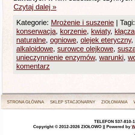
Czytaj dalej
»
Kategorie:
Mrożenie i suszenie
|
Tagi:
konserwacja
,
korzenie
,
kwiaty
,
kłącza
naturalne
,
ogniowe
,
olejek eteryczny
alkaloidowe
,
surowce olejkowe
,
susza
unieczynnienie enzymów
,
warunki
,
w
komentarz
STRONA GŁÓWNA
SKLEP STACJONARNY
ZIOŁOMANIA
TELEFON 537-810-1
Copyright © 2012-
2026 ZIOŁOWO || Powered by
W