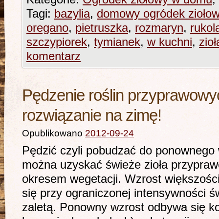
Tagi:
bazylia
,
domowy ogródek zioło
oregano
,
pietruszka
,
rozmaryn
,
rukol
szczypiorek
,
tymianek
,
w kuchni
,
zio
komentarz
Pędzenie roślin przyprawowyc
rozwiązanie na zimę!
Opublikowano
2012-09-24
Pędzić czyli pobudzać do ponownego 
można uzyskać świeże zioła przypra
okresem wegetacji. Wzrost większośc
się przy ograniczonej intensywności ś
zaletą. Ponowny wzrost odbywa się 