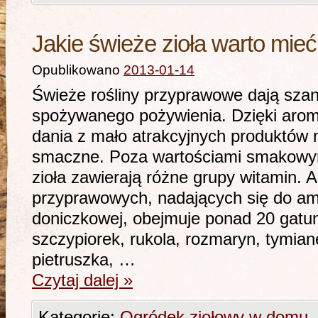
Jakie świeże zioła warto mie
Opublikowano
2013-01-14
Świeże rośliny przyprawowe dają sza
spożywanego pożywienia. Dzięki aro
dania z mało atrakcyjnych produktów
smaczne. Poza wartościami smakowy
zioła zawierają różne grupy witamin. 
przyprawowych, nadających się do am
doniczkowej, obejmuje ponad 20 gatun
szczypiorek, rukola, rozmaryn, tymian
pietruszka, …
Czytaj dalej
»
Kategorie:
Ogródek ziołowy w domu
,