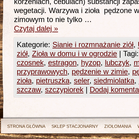
korzeniach, cebulach) substancji zap
wegetacji. Warzywa i zioła pędzone w
zimowym to nie tylko …
Czytaj dalej
»
Kategorie:
Sianie i rozmnażanie ziół
,
ziół
,
Zioła w domu i w ogrodzie
|
Tagi:
czosnek
,
estragon
,
hyzop
,
lubczyk
,
m
przyprawowych
,
pędzenie w zimie
,
pę
zioła
,
pietruszka
,
seler
,
siedmiolatka
,
szczaw
,
szczypiorek
|
Dodaj komenta
STRONA GŁÓWNA
SKLEP STACJONARNY
ZIOŁOMANIA