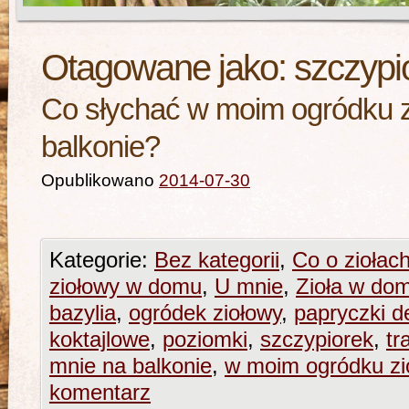
Otagowane jako:
szczypi
Co słychać w moim ogródku z
balkonie?
Opublikowano
2014-07-30
Kategorie:
Bez kategorii
,
Co o ziołac
ziołowy w domu
,
U mnie
,
Zioła w dom
bazylia
,
ogródek ziołowy
,
papryczki d
koktajlowe
,
poziomki
,
szczypiorek
,
tr
mnie na balkonie
,
w moim ogródku z
komentarz