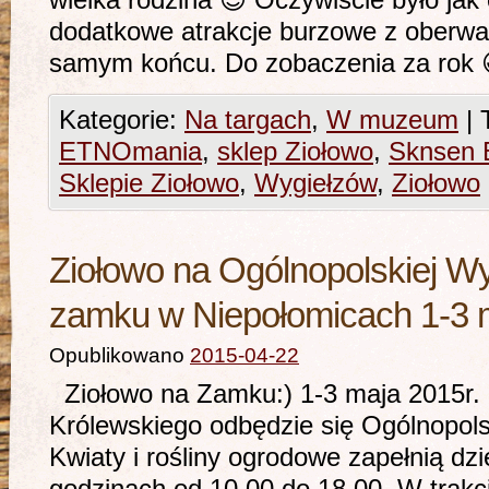
wielka rodzina 😉 Oczywiście było jak 
dodatkowe atrakcje burzowe z oberwa
samym końcu. Do zobaczen
Kategorie:
Na targach
,
W muzeum
|
ETNOmania
,
sklep Ziołowo
,
Sknsen E
Sklepie Ziołowo
,
Wygiełzów
,
Ziołowo
Ziołowo na Ogólnopolskiej W
zamku w Niepołomicach 1-3 
Opublikowano
2015-04-22
Ziołowo na Zamku:) 1-3 maja 2015r.
Królewskiego odbędzie się Ogólnopo
Kwiaty i rośliny ogrodowe zapełnią d