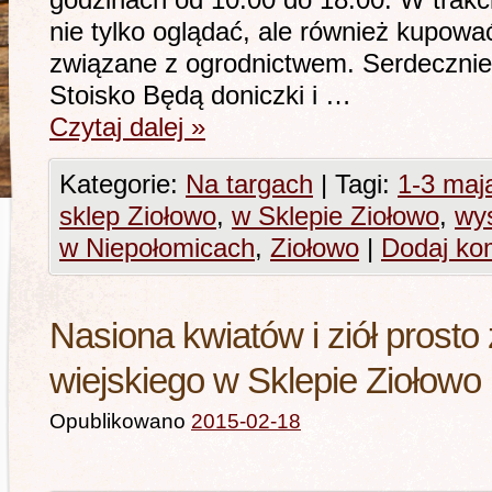
godzinach od 10.00 do 18.00. W trak
nie tylko oglądać, ale również kupować
związane z ogrodnictwem. Serdeczni
Stoisko Będą doniczki i …
Czytaj dalej
»
Kategorie:
Na targach
|
Tagi:
1-3 maj
sklep Ziołowo
,
w Sklepie Ziołowo
,
wy
w Niepołomicach
,
Ziołowo
|
Dodaj ko
Nasiona kwiatów i ziół prosto
wiejskiego w Sklepie Zioło
Opublikowano
2015-02-18