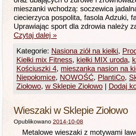
oraz dbających o zdrowe i zrównoważ
mieszanki wchodzą: soczewica jadalna
ciecierzyca pospolita, fasola Adzuki, 
Uprawiając sport dla zdrowia należy 
Czytaj dalej
»
Kategorie:
Nasiona ziół na kiełki
,
Pro
Kiełki mix Fitness
,
kiełki MIX uroda
,
k
Kościuszki 4
,
mieszanka nasion na ki
Niepołomice
,
NOWOŚĆ
,
PlantiCo
,
Sk
Ziołowo
,
w Sklepie Ziołowo
|
Dodaj k
Wieszaki w Sklepie Ziołowo
Opublikowano
2014-10-08
Metalowe wieszaki z motywami lawe