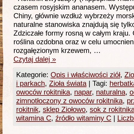
czasem rosyjskim ananasem. Występuje
Chiny, głównie wzdłuż wybrzeży morsk
naturalne stanowiska znajdują się tyl
Zdziczałe formy rosną w całym kraju.
roślina ozdobna oraz w celu umocnieni
rozgałęzionym krzewem, …
Czytaj dalej
»
Kategorie:
Opis i właściwości ziół
,
Zio
i parkach
,
Zioła świata
|
Tagi:
herbatk
owoców rokitnika
,
napar
,
naturalna
,
o
zimnotłoczony z owoców rokitnika
,
pr
rokitnik
,
sklep Ziołowo
,
sok z rokitnik
witamina C
,
źródło witaminy C
|
Licz