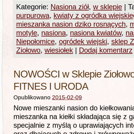
Kategorie:
Nasiona ziół
,
w sklepie
|
Ta
purpurowa
,
kwiaty z ogródka wiejski
mieszanka nasion dziko rosnących
,
m
motyle
,
nasiona
,
nasiona kwiatów
,
na
Niepołomice
,
ogródek wiejski
,
sklep 
Ziołowo
,
wiesiołek
|
Dodaj komentarz
NOWOŚCI w Sklepie Ziołowo 
FITNES I URODA
Opublikowano
2015-02-09
Nowe mieszanki nasion do kiełkowani
mieszanka na kiełki składająca się z 
specjalnie z myślą o uprawiających in