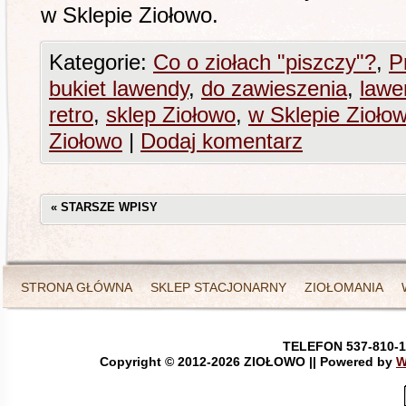
w Sklepie Ziołowo.
Kategorie:
Co o ziołach "piszczy"?
,
P
bukiet lawendy
,
do zawieszenia
,
lawe
retro
,
sklep Ziołowo
,
w Sklepie Zioło
Ziołowo
|
Dodaj komentarz
«
STARSZE WPISY
STRONA GŁÓWNA
SKLEP STACJONARNY
ZIOŁOMANIA
TELEFON 537-810-1
Copyright © 2012-
2026 ZIOŁOWO || Powered by
W