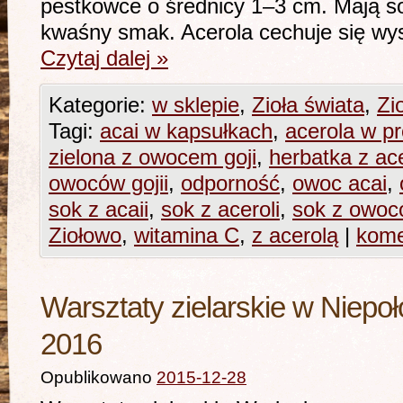
pestkowce o średnicy 1–3 cm. Mają so
kwaśny smak. Acerola cechuje się wy
Czytaj dalej
»
Kategorie:
w sklepie
,
Zioła świata
,
Zi
Tagi:
acai w kapsułkach
,
acerola w p
zielona z owocem goji
,
herbatka z ac
owoców gojii
,
odporność
,
owoc acai
,
sok z acaii
,
sok z aceroli
,
sok z owoc
Ziołowo
,
witamina C
,
z acerolą
|
kome
Warsztaty zielarskie w Niepo
2016
Opublikowano
2015-12-28