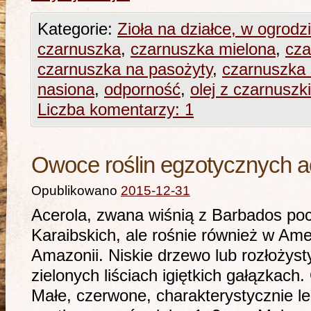
Kategorie:
Zioła na działce, w ogrodz
czarnuszka
,
czarnuszka mielona
,
cza
czarnuszka na pasożyty
,
czarnuszka
nasiona
,
odporność
,
olej z czarnuszki
Liczba komentarzy: 1
Owoce roślin egzotycznych acer
Opublikowano
2015-12-31
Acerola, zwana wiśnią z Barbados po
Karaibskich, ale rośnie również w Ame
Amazonii. Niskie drzewo lub rozłożyst
zielonych liściach igiętkich gałązkac
Małe, czerwone, charakterystycznie l