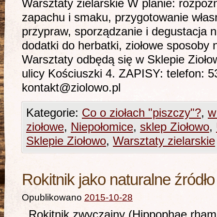
Warsztaty zielarskie W planie: rozpoz
zapachu i smaku, przygotowanie własn
przypraw, sporządzanie i degustacja 
dodatki do herbatki, ziołowe sposoby 
Warsztaty odbędą się w Sklepie Zioł
ulicy Kościuszki 4. ZAPISY: telefon: 
kontakt@ziolowo.pl
Kategorie:
Co o ziołach "piszczy"?
,
w
ziołowe
,
Niepołomice
,
sklep Ziołowo
,
Sklepie Ziołowo
,
Warsztaty zielarskie
Rokitnik jako naturalne źródł
Opublikowano
2015-10-28
Rokitnik zwyczajny (Hippophae rham