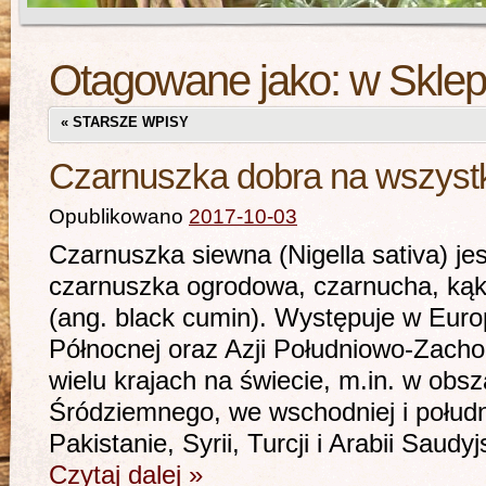
Otagowane jako:
w Sklep
«
STARSZE WPISY
Czarnuszka dobra na wszyst
Opublikowano
2017-10-03
Czarnuszka siewna (Nigella sativa) j
czarnuszka ogrodowa, czarnucha, kąko
(ang. black cumin). Występuje w Euro
Północnej oraz Azji Południowo-Zachod
wielu krajach na świecie, m.in. w obs
Śródziemnego, we wschodniej i połudn
Pakistanie, Syrii, Turcji i Arabii Saud
Czytaj dalej
»