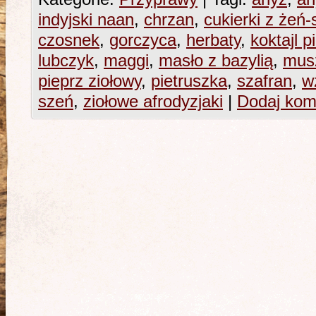
indyjski naan
,
chrzan
,
cukierki z żeń
czosnek
,
gorczyca
,
herbaty
,
koktajl 
lubczyk
,
maggi
,
masło z bazylią
,
mus
pieprz ziołowy
,
pietruszka
,
szafran
,
w
szeń
,
ziołowe afrodyzjaki
|
Dodaj kom