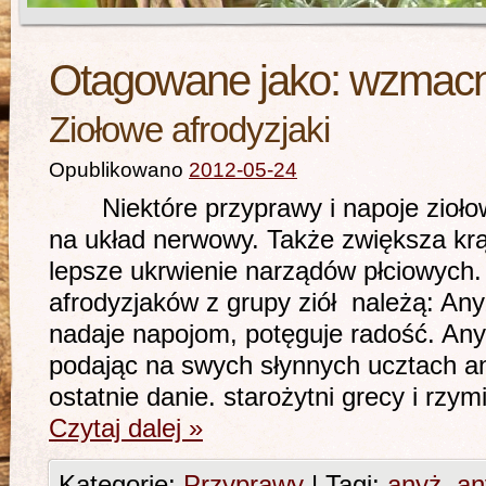
Otagowane jako:
wzmacni
Ziołowe afrodyzjaki
Opublikowano
2012-05-24
Niektóre przyprawy i napoje ziołowe
na układ nerwowy. Także zwiększa krą
lepsze ukrwienie narządów płciowych
afrodyzjaków z grupy ziół należą: Any
nadaje napojom, potęguje radość. Any
podając na swych słynnych ucztach a
ostatnie danie. starożytni grecy i rzym
Czytaj dalej
»
Kategorie:
Przyprawy
|
Tagi:
anyż
,
an