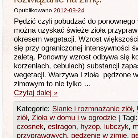
Opublikowano
2012-09-24
Pędzić czyli pobudzać do ponownego 
można uzyskać świeże zioła przypra
okresem wegetacji. Wzrost większośc
się przy ograniczonej intensywności ś
zaletą. Ponowny wzrost odbywa się 
korzeniach, cebulach) substancji zap
wegetacji. Warzywa i zioła pędzone w
zimowym to nie tylko …
Czytaj dalej
»
Kategorie:
Sianie i rozmnażanie ziół
,
ziół
,
Zioła w domu i w ogrodzie
|
Tagi:
czosnek
,
estragon
,
hyzop
,
lubczyk
,
m
przyprawowych
,
pędzenie w zimie
,
pę