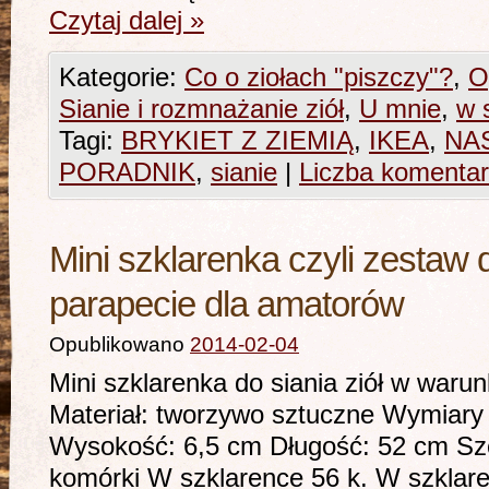
Czytaj dalej
»
Kategorie:
Co o ziołach "piszczy"?
,
O
Sianie i rozmnażanie ziół
,
U mnie
,
w 
Tagi:
BRYKIET Z ZIEMIĄ
,
IKEA
,
NAS
PORADNIK
,
sianie
|
Liczba komentar
Mini szklarenka czyli zestaw d
parapecie dla amatorów
Opublikowano
2014-02-04
Mini szklarenka do siania ziół w wa
Materiał: tworzywo sztuczne Wymiary 
Wysokość: 6,5 cm Długość: 52 cm Sz
komórki W szklarence 56 k. W szklare