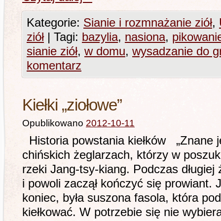
Kategorie:
Sianie i rozmnażanie ziół
,
ziół
|
Tagi:
bazylia
,
nasiona
,
pikowanie
sianie ziół
,
w domu
,
wysadzanie do g
komentarz
Kiełki „ziołowe”
Opublikowano
2012-10-11
Historia powstania kiełków „Znane j
chińskich żeglarzach, którzy w poszuk
rzeki Jang-tsy-kiang. Podczas długiej 
i powoli zaczął kończyć się prowiant.
koniec, była suszona fasola, która po
kiełkować. W potrzebie się nie wybiera