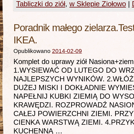
Tabliczki do ziół
,
w Sklepie Ziołowo
|
Poradnik małego zielarza.Tes
IKEA.
Opublikowano
2014-02-09
Komplet do uprawy ziół Nasiona+zi
1.WYSIEWAĆ OD LUTEGO DO WRZ
NAJLEPSZYCH WYNIKÓW. 2.WŁÓŻ 
DUŻEJ MISKI I DOKŁADNIE WYMIES
NAPEŁNIJ KUBKI ZIEMIĄ DO WYSO
KRAWĘDZI. ROZPROWADŹ NASIO
CAŁEJ POWIERZCHNI ZIEMI. PRZ
CIENKA WARSTWĄ ZIEMI. 4.PRZYK
KUCHENNĄ …