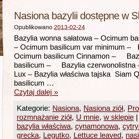
Nasiona bazylii dostępne w S
Opublikowano
2013-02-24
Bazylia wonna sałatowa – Ocimum ba
– Ocimum basilicum var minimum – 
Ocimum basilicum Cinnamon – Bazy
basilicum – Bazylia czerwonolist
Lux – Bazylia właściwa tajska Siam 
basilicum …
Czytaj dalej
»
Kategorie:
Nasiona
,
Nasiona ziół
,
Pro
rozmnażanie ziół
,
U mnie
,
w sklepie
|
bazylia właściwa
,
cynamonowa
,
cytr
grecka
,
Legutko
,
Lettuce leaved
,
nasi