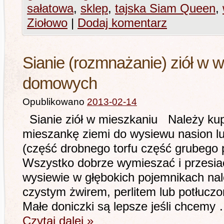
sałatowa
,
sklep
,
tajska Siam Queen
,
Ziołowo
|
Dodaj komentarz
Sianie (rozmnażanie) ziół w 
domowych
Opublikowano
2013-02-14
Sianie ziół w mieszkaniu Należy kup
mieszankę ziemi do wysiewu nasion l
(część drobnego torfu część grubego 
Wszystko dobrze wymieszać i przesiać
wysiewie w głębokich pojemnikach nal
czystym żwirem, perlitem lub potłuczo
Małe doniczki są lepsze jeśli chcemy
Czytaj dalej
»