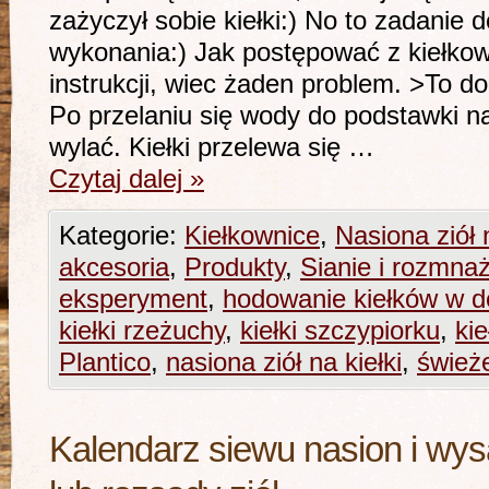
zażyczył sobie kiełki:) No to zadanie
wykonania:) Jak postępować z kiełkow
instrukcji, wiec żaden problem. >To 
Po przelaniu się wody do podstawki n
wylać. Kiełki przelewa się …
Czytaj dalej
»
Kategorie:
Kiełkownice
,
Nasiona ziół n
akcesoria
,
Produkty
,
Sianie i rozmnaż
eksperyment
,
hodowanie kiełków w 
kiełki rzeżuchy
,
kiełki szczypiorku
,
ki
Plantico
,
nasiona ziół na kiełki
,
świeże
Kalendarz siewu nasion i wy