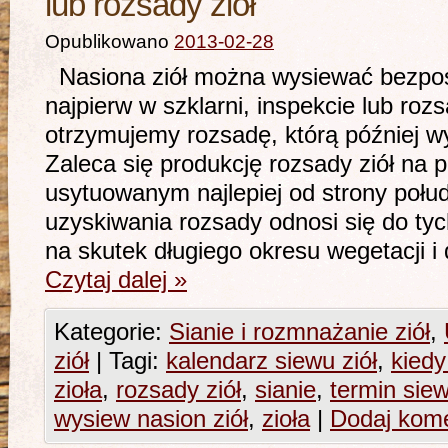
lub rozsady ziół
Opublikowano
2013-02-28
Nasiona ziół można wysiewać bezpoś
najpierw w szklarni, inspekcie lub roz
otrzymujemy rozsadę, którą później 
Zaleca się produkcję rozsady ziół na 
usytuowanym najlepiej od strony połu
uzyskiwania rozsady odnosi się do tyc
na skutek długiego okresu wegetacji
Czytaj dalej
»
Kategorie:
Sianie i rozmnażanie ziół
,
ziół
|
Tagi:
kalendarz siewu ziół
,
kiedy
zioła
,
rozsady ziół
,
sianie
,
termin sie
wysiew nasion ziół
,
zioła
|
Dodaj kom