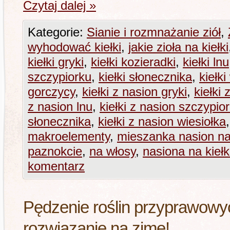
Czytaj dalej
»
Kategorie:
Sianie i rozmnażanie ziół
,
wyhodować kiełki
,
jakie zioła na kiełki
kiełki gryki
,
kiełki kozieradki
,
kiełki lnu
szczypiorku
,
kiełki słonecznika
,
kiełki
gorczycy
,
kiełki z nasion gryki
,
kiełki 
z nasion lnu
,
kiełki z nasion szczypio
słonecznika
,
kiełki z nasion wiesiołka
makroelementy
,
mieszanka nasion na 
paznokcie
,
na włosy
,
nasiona na kiełk
komentarz
Pędzenie roślin przyprawowyc
rozwiązanie na zimę!