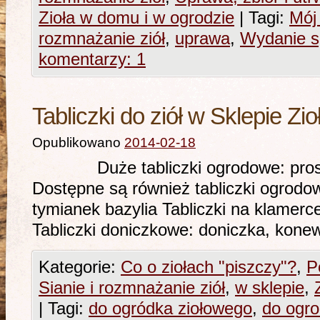
Zioła w domu i w ogrodzie
|
Tagi:
Mój
rozmnażanie ziół
,
uprawa
,
Wydanie s
komentarzy: 1
Tabliczki do ziół w Sklepie Zi
Opublikowano
2014-02-18
Duże tabliczki ogrodowe: prosto
Dostępne są również tabliczki ogrodo
tymianek bazylia Tabliczki na klamerc
Tabliczki doniczkowe: doniczka, ko
Kategorie:
Co o ziołach "piszczy"?
,
P
Sianie i rozmnażanie ziół
,
w sklepie
,
|
Tagi:
do ogródka ziołowego
,
do ogr