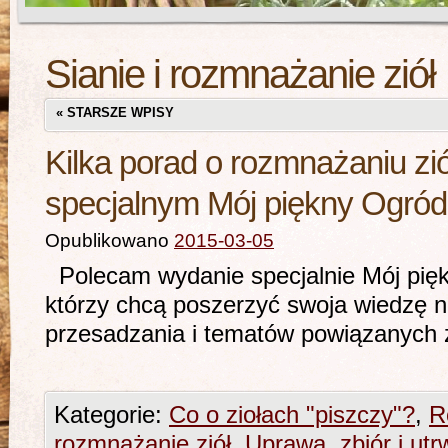
Sianie i rozmnażanie ziół
«
STARSZE WPISY
Kilka porad o rozmnażaniu zi
specjalnym Mój piękny Ogród
Opublikowano
2015-03-05
Polecam wydanie specjalnie Mój pięk
którzy chcą poszerzyć swoja wiedzę 
przesadzania i tematów powiązanych
Kategorie:
Co o ziołach "piszczy"?
,
R
rozmnażanie ziół
,
Uprawa, zbiór i utrw