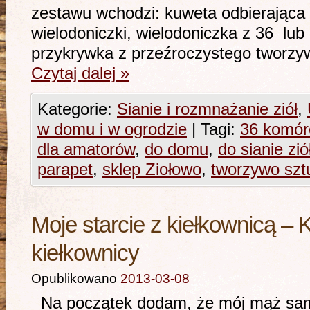
zestawu wchodzi: kuweta odbierająca
wielodoniczki, wielodoniczka z 36 lu
przykrywka z przeźroczystego tworzy
Czytaj dalej
»
Kategorie:
Sianie i rozmnażanie ziół
,
w domu i w ogrodzie
|
Tagi:
36 komór
dla amatorów
,
do domu
,
do sianie zió
parapet
,
sklep Ziołowo
,
tworzywo szt
Moje starcie z kiełkownicą – K
kiełkownicy
Opublikowano
2013-03-08
Na początek dodam, że mój mąż sam 