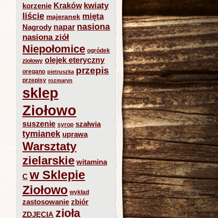
kwiaty
Kraków
korzenie
liście
mięta
majeranek
nasiona
napar
Nagrody
nasiona ziół
Niepołomice
ogródek
olejek eteryczny
ziołowy
przepis
oregano
pietruszka
przepisy
rozmaryn
sklep
Ziołowo
suszenie
szałwia
syrop
tymianek
uprawa
Warsztaty
zielarskie
witamina
w Sklepie
C
Ziołowo
wykład
zastosowanie
zbiór
zioła
ZDJĘCIA