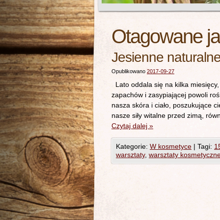
Otagowane j
Jesienne naturaln
Opublikowano
2017-09-27
Lato oddala się na kilka miesięcy,
zapachów i zasypiającej powoli roś
nasza skóra i ciało, poszukujące c
nasze siły witalne przed zimą, rów
Czytaj dalej
»
Kategorie:
W kosmetyce
|
Tagi:
1
warsztaty
,
warsztaty kosmetyczn