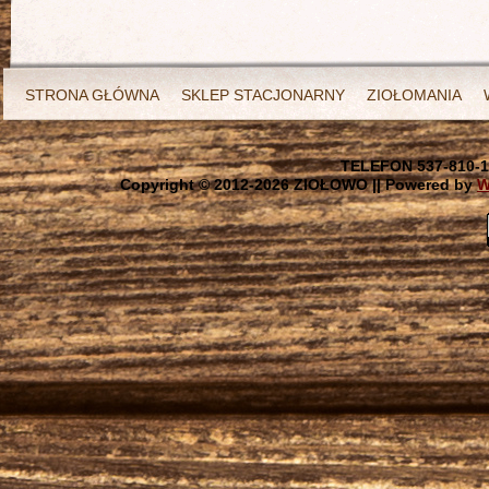
STRONA GŁÓWNA
SKLEP STACJONARNY
ZIOŁOMANIA
TELEFON 537-810-1
Copyright © 2012-
2026 ZIOŁOWO || Powered by
W