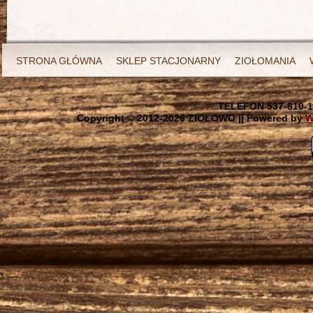
STRONA GŁÓWNA
SKLEP STACJONARNY
ZIOŁOMANIA
TELEFON 537-810-1
Copyright © 2012-
2026 ZIOŁOWO || Powered by
W