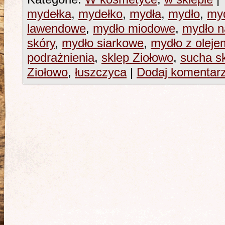
mydełka
,
mydełko
,
mydła
,
mydło
,
myd
lawendowe
,
mydło miodowe
,
mydło n
skóry
,
mydło siarkowe
,
mydło z olej
podrażnienia
,
sklep Ziołowo
,
sucha s
Ziołowo
,
łuszczyca
|
Dodaj komentar