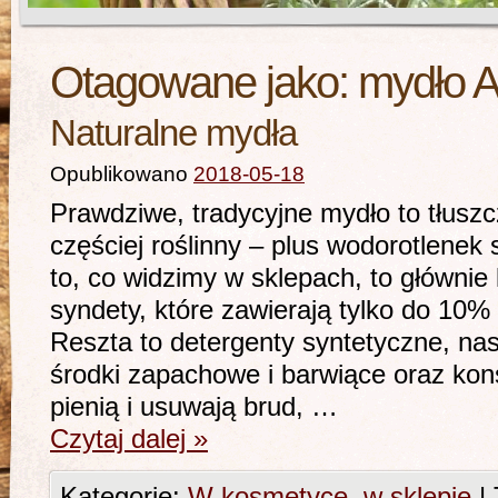
Otagowane jako:
mydło A
Naturalne mydła
Opublikowano
2018-05-18
Prawdziwe, tradycyjne mydło to tłuszc
częściej roślinny – plus wodorotlene
to, co widzimy w sklepach, to głównie 
syndety, które zawierają tylko do 10%
Reszta to detergenty syntetyczne, na
środki zapachowe i barwiące oraz kon
pienią i usuwają brud, …
Czytaj dalej
»
Kategorie:
W kosmetyce
,
w sklepie
|