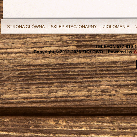
STRONA GŁÓWNA
SKLEP STACJONARNY
ZIOŁOMANIA
TELEFON 537-810-1
Copyright © 2012-
2026 ZIOŁOWO || Powered by
W