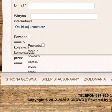
E-mail
*
Witryna
internetowa
Powiadom
mnie o
Powiadom
kolejnych
mnie o
komentarzach
nowych
przez
wpisach
email.
przez
email.
STRONA GŁÓWNA
SKLEP STACJONARNY
ZIOŁOMANIA
TELEFON 537-810-1
Copyright © 2012-
2026 ZIOŁOWO || Powered by
W