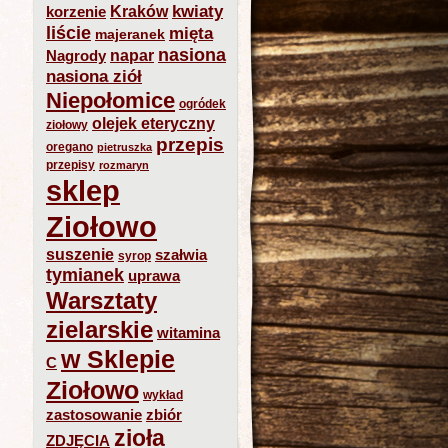
kwiaty
Kraków
korzenie
liście
mięta
majeranek
nasiona
napar
Nagrody
nasiona ziół
Niepołomice
ogródek
olejek eteryczny
ziołowy
przepis
oregano
pietruszka
przepisy
rozmaryn
sklep
Ziołowo
suszenie
szałwia
syrop
tymianek
uprawa
Warsztaty
zielarskie
witamina
w Sklepie
C
Ziołowo
wykład
zastosowanie
zbiór
zioła
ZDJĘCIA