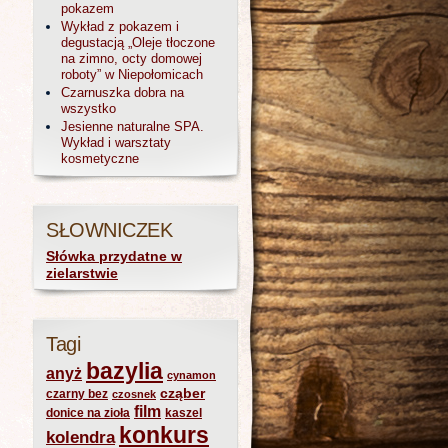
pokazem
Wykład z pokazem i
degustacją „Oleje tłoczone
na zimno, octy domowej
roboty” w Niepołomicach
Czarnuszka dobra na
wszystko
Jesienne naturalne SPA.
Wykład i warsztaty
kosmetyczne
SŁOWNICZEK
Słówka przydatne w
zielarstwie
Tagi
bazylia
anyż
cynamon
cząber
czarny bez
czosnek
film
donice na zioła
kaszel
konkurs
kolendra