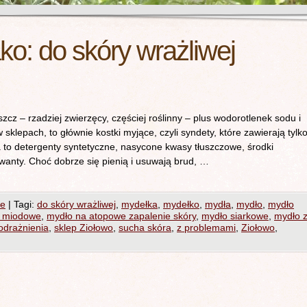
ako:
do skóry wrażliwej
zcz – rzadziej zwierzęcy, częściej roślinny – plus wodorotlenek sodu i
klepach, to głównie kostki myjące, czyli syndety, które zawierają tylk
to detergenty syntetyczne, nasycone kwasy tłuszczowe, środki
anty. Choć dobrze się pienią i usuwają brud, …
ie
|
Tagi:
do skóry wrażliwej
,
mydełka
,
mydełko
,
mydła
,
mydło
,
mydło
 miodowe
,
mydło na atopowe zapalenie skóry
,
mydło siarkowe
,
mydło 
odrażnienia
,
sklep Ziołowo
,
sucha skóra
,
z problemami
,
Ziołowo
,