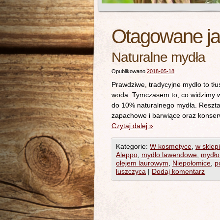
Otagowane j
Naturalne mydła
Opublikowano
2018-05-18
Prawdziwe, tradycyjne mydło to tłus
woda. Tymczasem to, co widzimy w s
do 10% naturalnego mydła. Reszta 
zapachowe i barwiące oraz konserw
Czytaj dalej
»
Kategorie:
W kosmetyce
,
w sklep
Aleppo
,
mydło lawendowe
,
mydło
olejem laurowym
,
Niepołomice
,
p
łuszczyca
|
Dodaj komentarz