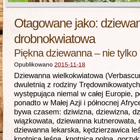
Otagowane jako:
dziewa
drobnokwiatowa
Piękna dziewanna – nie tylko
Opublikowano
2015-11-18
Dziewanna wielkokwiatowa (Verbascum 
dwuletnią z rodziny Trędownikowatych
występująca niemal w całej Europie, 
ponadto w Małej Azji i północnej Afr
bywa czasem: dziwizna, dziewizna, d
wiązkowata, dziewanna kutnerowata,
dziewanna lekarska, kędzierzawica le
knotnica leśna, knotnica polna, gorzyk