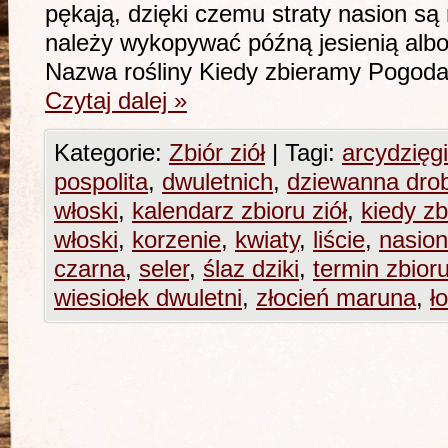
pękają, dzięki czemu straty nasion są
należy wykopywać późną jesienią albo
Nazwa rośliny Kiedy zbieramy Pogod
Czytaj dalej
»
Kategorie:
Zbiór ziół
|
Tagi:
arcydzięgi
pospolita
,
dwuletnich
,
dziewanna dro
włoski
,
kalendarz zbioru ziół
,
kiedy zb
włoski
,
korzenie
,
kwiaty
,
liście
,
nasio
czarna
,
seler
,
ślaz dziki
,
termin zbioru
wiesiołek dwuletni
,
złocień maruna
,
ł