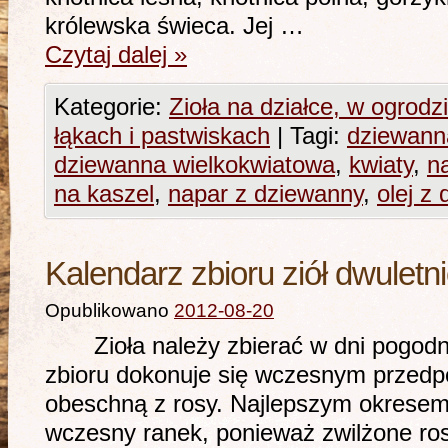
królewska świeca. Jej …
Czytaj dalej
»
Kategorie:
Zioła na działce, w ogrodz
łąkach i pastwiskach
|
Tagi:
dziewann
dziewanna wielkokwiatowa
,
kwiaty
,
n
na kaszel
,
napar z dziewanny
,
olej z
Kalendarz zbioru ziół dwuletni
Opublikowano
2012-08-20
Zioła należy zbierać w dni pogodne 
zbioru dokonuje się wczesnym przedpo
obeschną z rosy. Najlepszym okresem 
wczesny ranek, ponieważ zwilżone ros