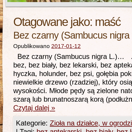
Otagowane jako:
maść
Bez czarny (Sambucus nigra 
Opublikowano
2017-01-12
Bez czarny (Sambucus nigra L.)… …- 
bez, bez biały, bez lekarski, bez apte
hyczka, holunder, bez psi, gołębia po
niewielkie drzewo (rzadziej), który os
wysokości. Młode pędy są zielone nat
szarą lub brunatnoszarą korą (podłuż
Czytaj dalej
»
Kategorie:
Zioła na działce, w ogrodz
|
Tagi:
bez aptekarski
,
bez biały
,
bez 