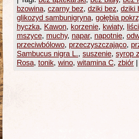
bzowina
,
czarny bez
,
dziki bez
,
dziki
glikozyd sambunigryna
,
gołębia pokr
hyczka
,
Kawon
,
korzenie
,
kwiaty
,
liśc
mszyce
,
muchy
,
napar
,
napotnie
,
odw
przeciwbólowo
,
przeczyszczająco
,
pr
Sambucus nigra L.
,
suszenie
,
syrop 
Rosa
,
tonik
,
wino
,
witamina C
,
zbiór
|