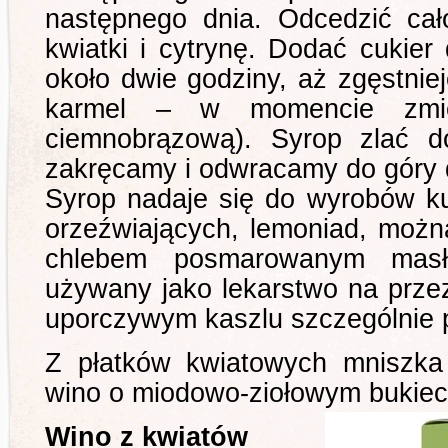
następnego dnia. Odcedzić cał
kwiatki i cytrynę. Dodać cukier
około dwie godziny, aż zgęstnieje
karmel – w momencie zmi
ciemnobrązową). Syrop zlać 
zakręcamy i odwracamy do góry
Syrop nadaje się do wyrobów ku
orzeźwiających, lemoniad, moż
chlebem posmarowanym masł
używany jako lekarstwo na prze
uporczywym kaszlu szczególnie p
Z płatków kwiatowych mniszka 
wino o miodowo-ziołowym bukiec
Wino z kwiatów