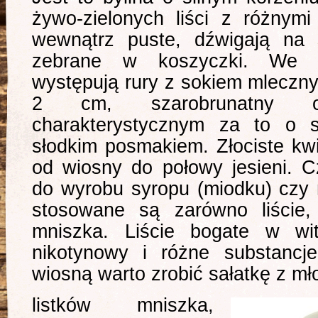
żywo-zielonych liści z różnymi
wewnątrz puste, dźwigają na s
zebrane w koszyczki. We w
występują rury z sokiem mleczn
2 cm, szarobrunatny 
charakterystycznym za to o
słodkim posmakiem. Złociste kwi
od wiosny do połowy jesieni. 
do wyrobu syropu (miodku) czy 
stosowane są zarówno liście, 
mniszka. Liście bogate w w
nikotynowy i różne substancj
wiosną warto zrobić sałatkę z mł
listków mniszka,