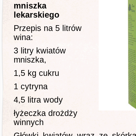
mniszka
lekarskiego
Przepis na 5 litrów
wina:
3 litry kwiatów
mniszka,
1,5 kg cukru
1 cytryna
4,5 litra wody
łyżeczka drożdży
winnych
Główki kwiatów wraz ze skórką