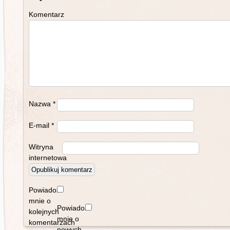
Komentarz
Nazwa
*
E-mail
*
Witryna
internetowa
Powiadom
mnie o
Powiadom
kolejnych
mnie o
komentarzach
nowych