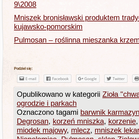
9\2008
Mniszek bronisławski produktem trad
kujawsko-pomorskim
Pulmosan – roślinna mieszanka krze
Podziel się:
E-mail
Facebook
Google
Twitter
Opublikowano w kategorii
Zioła "chw
ogrodzie i parkach
Oznaczono tagami
barwnik karmazy
Degrosan
,
korzeń mniszka
,
korzenie
miodek majowy
,
mlecz
,
mniszek lekar