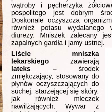
wątroby i pęcherzyka żółcio
pospolitego jest dobrym śr
Doskonale oczyszcza organizm
również potasu wydalanego 
diurezy. Mniszek zalecany je
zapalnych gardła i jamy ustnej.
Liście mniszka
lekarskiego
zawierają
lateks
– środek
zmiękczający, stosowany do
płynów oczyszczających do
suchej, starzejącej się skóry,
jak również mleczek
nawilżających. Wywar z