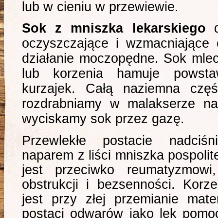
lub w cieniu w przewiewie.
Sok z mniszka lekarskiego
oczyszczające i wzmacniające 
działanie moczopędne. Sok mlec
lub korzenia hamuje powsta
kurzajek. Całą naziemna częś
rozdrabniamy w malakserze na
wyciskamy sok przez gazę.
Przewlekłe postacie nadciś
naparem z liści mniszka pospoli
jest przeciwko reumatyzmowi
obstrukcji i bezsenności. Kor
jest przy złej przemianie mate
postaci odwarów jako lek pomo