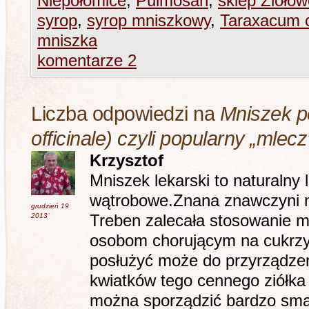
Niepołomice
,
Pulmosan
,
sklep Ziołow
syrop
,
syrop mniszkowy
,
Taraxacum o
mniszka
komentarze 2
Liczba odpowiedzi na
Mniszek p
officinale) czyli popularny „mlecz
Krzysztof
Mniszek lekarski to naturalny
wątrobowe.Znana znawczyni m
grudzień 19
2013
Treben zalecała stosowanie m
osobom chorującym na cukrz
posłużyć może do przyrządze
kwiatków tego cennego ziół
można sporządzić bardzo sma