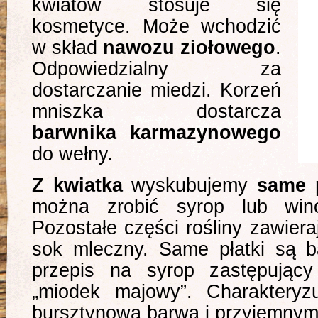
kwiatów stosuje się
kosmetyce. Może wchodzić
w skład
nawozu ziołowego
.
Odpowiedzialny za
dostarczanie miedzi. Korzeń
mniszka dostarcza
barwnika karmazynowego
do wełny.
Z kwiatka
wyskubujemy
same p
można zrobić syrop lub wi
Pozostałe części rośliny zawiera
sok mleczny. Same płatki są b
przepis na syrop zastępujący
„miodek majowy”. Charaktery
bursztynową barwą i przyjemny