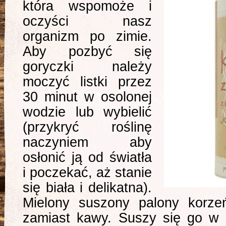
która wspomoże i
oczyści nasz
organizm po zimie.
Aby pozbyć się
goryczki należy
moczyć listki przez
30 minut w osolonej
wodzie lub wybielić
(przykryć roślinę
naczyniem aby
osłonić ją od światła
i poczekać, aż stanie
się biała i delikatna).
Mielony suszony palony korz
zamiast kawy. Suszy się go w 