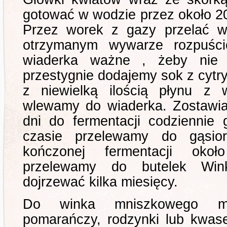
gotować w wodzie przez około 20
Przez worek z gazy przelać w
otrzymanym wywarze rozpuści
wiaderka ważne , żeby nie 
przestygnie dodajemy sok z cyt
z niewielką ilością płynu z 
wlewamy do wiaderka. Zostawi
dni do fermentacji codziennie
czasie przelewamy do gąsio
kończonej fermentacji okoł
przelewamy do butelek Win
dojrzewać kilka miesięcy.
Do winka mniszkowego 
pomarańczy, rodzynki lub kwas