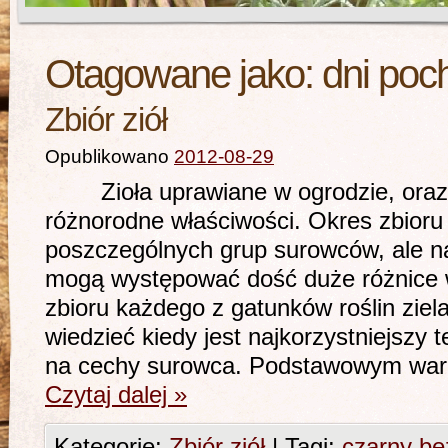
Otagowane jako:
dni po
Zbiór ziół
Opublikowano
2012-08-29
Zioła uprawiane w ogrodzie, oraz 
różnorodne właściwości. Okres zbioru 
poszczególnych grup surowców, ale n
mogą występować dość duże różnice w
zbioru każdego z gatunków roślin ziel
wiedzieć kiedy jest najkorzystniejszy 
na cechy surowca. Podstawowym wa
Czytaj dalej
»
Kategorie:
Zbiór ziół
|
Tagi:
czarny be