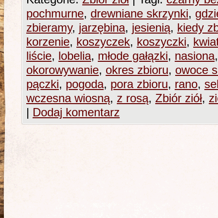
pochmurne
,
drewniane skrzynki
,
gdzi
zbieramy
,
jarzębina
,
jesienią
,
kiedy z
korzenie
,
koszyczek
,
koszyczki
,
kwia
liście
,
lobelia
,
młode gałązki
,
nasiona
okorowywanie
,
okres zbioru
,
owoce s
pączki
,
pogoda
,
pora zbioru
,
rano
,
se
wczesna wiosną
,
z rosą
,
Zbiór ziół
,
z
|
Dodaj komentarz