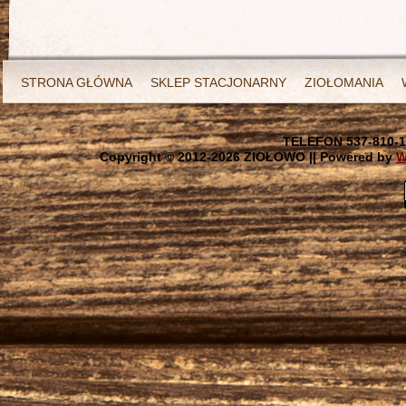
STRONA GŁÓWNA
SKLEP STACJONARNY
ZIOŁOMANIA
TELEFON 537-810-1
Copyright © 2012-
2026 ZIOŁOWO || Powered by
W