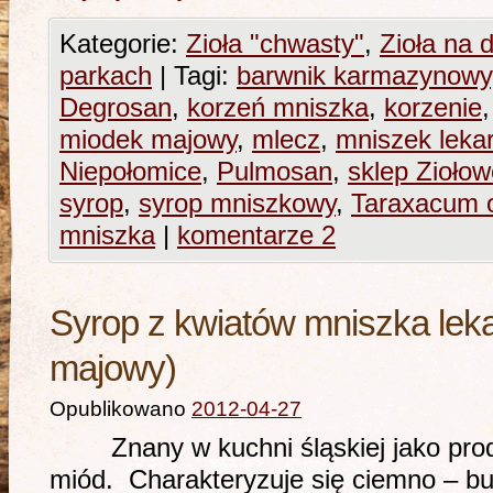
Kategorie:
Zioła "chwasty"
,
Zioła na d
parkach
|
Tagi:
barwnik karmazynowy
Degrosan
,
korzeń mniszka
,
korzenie
miodek majowy
,
mlecz
,
mniszek lekar
Niepołomice
,
Pulmosan
,
sklep Ziołow
syrop
,
syrop mniszkowy
,
Taraxacum o
mniszka
|
komentarze 2
Syrop z kwiatów mniszka lek
majowy)
Opublikowano
2012-04-27
Znany w kuchni śląskiej jako produ
miód. Charakteryzuje się ciemno – b