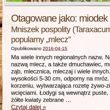
Otagowane jako:
miodek
Mniszek pospolity (Taraxacum o
popularny „mlecz”
Opublikowano
2016-04-15
Ma wiele innych regionalnych nazw. Na
nazwą mlecz, a także dmuchawiec, mni
ząb, mlecznica, mleczaj i wiele innych
wysokości 5-30 cm, odporny na mróz. J
korzeniu, wytwarzająca rozetę żywo-zi
wcięciami. Łodygi są wewnątrz puste,
żółte kwiaty zebrane …
Czytaj dalej
»