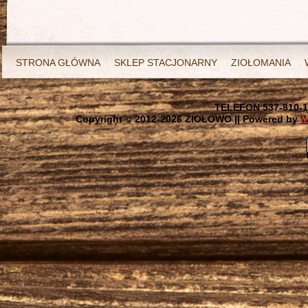
STRONA GŁÓWNA
SKLEP STACJONARNY
ZIOŁOMANIA
TELEFON 537-810-1
Copyright © 2012-
2026 ZIOŁOWO || Powered by
W