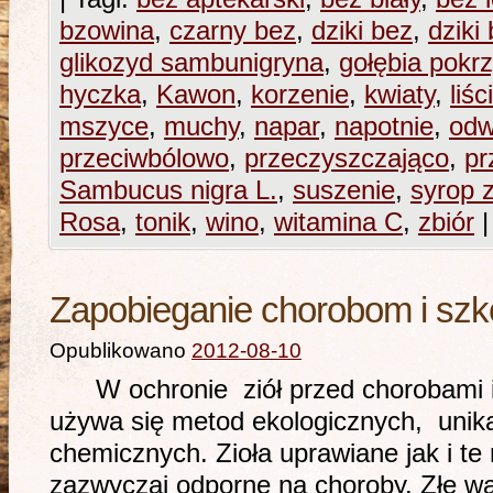
bzowina
,
czarny bez
,
dziki bez
,
dziki
glikozyd sambunigryna
,
gołębia pokr
hyczka
,
Kawon
,
korzenie
,
kwiaty
,
liśc
mszyce
,
muchy
,
napar
,
napotnie
,
odw
przeciwbólowo
,
przeczyszczająco
,
pr
Sambucus nigra L.
,
suszenie
,
syrop 
Rosa
,
tonik
,
wino
,
witamina C
,
zbiór
|
Zapobieganie chorobom i szk
Opublikowano
2012-08-10
W ochronie ziół przed chorobami i 
używa się metod ekologicznych, unik
chemicznych. Zioła uprawiane jak i te
zazwyczaj odporne na choroby. Złe wa