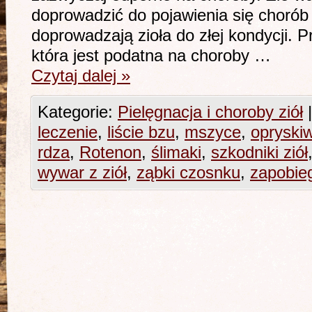
doprowadzić do pojawienia się chorób
doprowadzają zioła do złej kondycji. P
która jest podatna na choroby …
Czytaj dalej
»
Kategorie:
Pielęgnacja i choroby ziół
|
leczenie
,
liście bzu
,
mszyce
,
opryski
rdza
,
Rotenon
,
ślimaki
,
szkodniki ziół
wywar z ziół
,
ząbki czosnku
,
zapobie