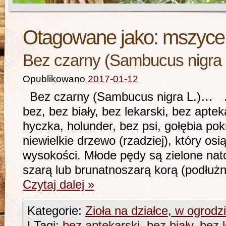
Otagowane jako:
mszyce
Bez czarny (Sambucus nigra 
Opublikowano
2017-01-12
Bez czarny (Sambucus nigra L.)… …- 
bez, bez biały, bez lekarski, bez apte
hyczka, holunder, bez psi, gołębia po
niewielkie drzewo (rzadziej), który os
wysokości. Młode pędy są zielone nat
szarą lub brunatnoszarą korą (podłuż
Czytaj dalej
»
Kategorie:
Zioła na działce, w ogrodz
|
Tagi:
bez aptekarski
,
bez biały
,
bez 