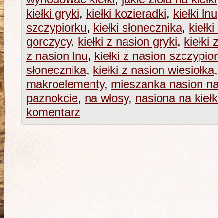
kiełki gryki
,
kiełki kozieradki
,
kiełki lnu
szczypiorku
,
kiełki słonecznika
,
kiełki
gorczycy
,
kiełki z nasion gryki
,
kiełki 
z nasion lnu
,
kiełki z nasion szczypio
słonecznika
,
kiełki z nasion wiesiołka
makroelementy
,
mieszanka nasion na 
paznokcie
,
na włosy
,
nasiona na kiełk
komentarz