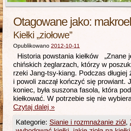
Otagowane jako:
makroe
Kiełki „ziołowe”
Opublikowano
2012-10-11
Historia powstania kiełków „Znane j
chińskich żeglarzach, którzy w poszuk
rzeki Jang-tsy-kiang. Podczas długiej 
i powoli zaczął kończyć się prowiant.
koniec, była suszona fasola, która po
kiełkować. W potrzebie się nie wybiera
Czytaj dalej
»
Kategorie:
Sianie i rozmnażanie ziół
,
wyhodować kiełki
,
jakie zioła na kiełki