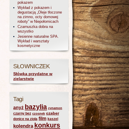
pokazem
Wykład z pokazem i
degustacją „Oleje tłoczone
na zimno, octy domowej
roboty” w Niepołomicach
Czarnuszka dobra na
wszystko
Jesienne naturalne SPA.
Wykład i warsztaty
kosmetyczne
SŁOWNICZEK
Słówka przydatne w
zielarstwie
Tagi
bazylia
anyż
cynamon
cząber
czarny bez
czosnek
film
donice na zioła
kaszel
konkurs
kolendra