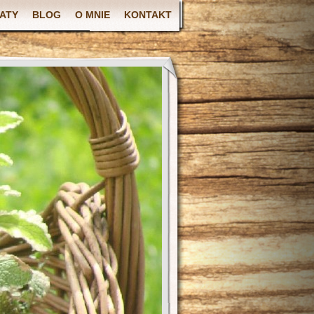
ATY
BLOG
O MNIE
KONTAKT