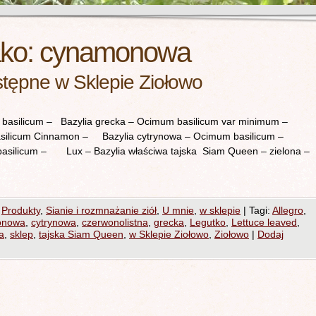
ako:
cynamonowa
stępne w Sklepie Ziołowo
 basilicum – Bazylia grecka – Ocimum basilicum var minimum –
silicum Cinnamon – Bazylia cytrynowa – Ocimum basilicum –
basilicum – Lux – Bazylia właściwa tajska Siam Queen – zielona –
,
Produkty
,
Sianie i rozmnażanie ziół
,
U mnie
,
w sklepie
|
Tagi:
Allegro
,
onowa
,
cytrynowa
,
czerwonolistna
,
grecka
,
Legutko
,
Lettuce leaved
,
a
,
sklep
,
tajska Siam Queen
,
w Sklepie Ziołowo
,
Ziołowo
|
Dodaj