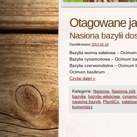
Otagowane j
Nasiona bazylii do
Opublikowano
2013-02-24
Bazylia wonna sałatowa – Ocimum
Bazylia cynamonowa – Ocimum ba
Bazylia czerwonolistna – Ocimum 
Ocimum basilicum …
Czytaj dalej
»
Kategorie:
Nasiona
,
Nasiona ziół
bazylia
,
bazylia właściwa
,
cynam
nasiona bazylii
,
PlantiCo
,
sałatow
komentarz