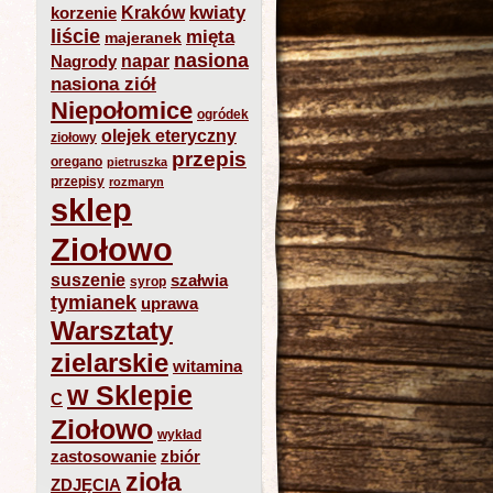
kwiaty
Kraków
korzenie
liście
mięta
majeranek
nasiona
napar
Nagrody
nasiona ziół
Niepołomice
ogródek
olejek eteryczny
ziołowy
przepis
oregano
pietruszka
przepisy
rozmaryn
sklep
Ziołowo
suszenie
szałwia
syrop
tymianek
uprawa
Warsztaty
zielarskie
witamina
w Sklepie
C
Ziołowo
wykład
zastosowanie
zbiór
zioła
ZDJĘCIA