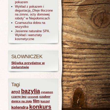
pokazem
Wykład z pokazem i
degustacją „Oleje tłoczone
na zimno, octy domowej
roboty” w Niepołomicach
Czarnuszka dobra na
wszystko
Jesienne naturalne SPA.
Wykład i warsztaty
kosmetyczne
SŁOWNICZEK
Słówka przydatne w
zielarstwie
Tagi
bazylia
anyż
cynamon
cząber
czarny bez
czosnek
film
donice na zioła
kaszel
konkurs
kolendra