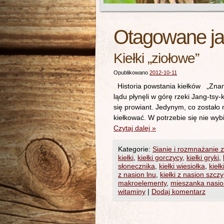
Otagowane j
Kiełki „ziołowe”
Opublikowano
2012-10-11
Historia powstania kiełków „Znane
lądu płynęli w górę rzeki Jang-tsy-
się prowiant. Jedynym, co zostało 
kiełkować. W potrzebie się nie wybi
Czytaj dalej
»
Kategorie:
Sianie i rozmnażanie z
kiełki
,
kiełki gorczycy
,
kiełki gryki
,
słonecznika
,
kiełki wiesiołka
,
kieł
z nasion lnu
,
kiełki z nasion szcz
makroelementy
,
mieszanka nasion
witaminy
|
Dodaj komentarz