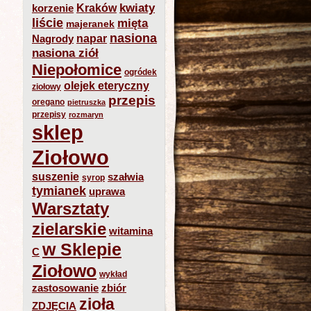
kwiaty
Kraków
korzenie
liście
mięta
majeranek
nasiona
napar
Nagrody
nasiona ziół
Niepołomice
ogródek
olejek eteryczny
ziołowy
przepis
oregano
pietruszka
przepisy
rozmaryn
sklep
Ziołowo
suszenie
szałwia
syrop
tymianek
uprawa
Warsztaty
zielarskie
witamina
w Sklepie
C
Ziołowo
wykład
zastosowanie
zbiór
zioła
ZDJĘCIA