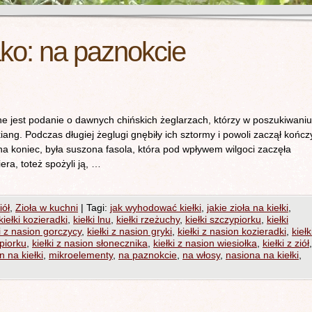
ako:
na paznokcie
 jest podanie o dawnych chińskich żeglarzach, którzy w poszukiwaniu
kiang. Podczas długiej żeglugi gnębiły ich sztormy i powoli zaczął kończ
na koniec, była suszona fasola, która pod wpływem wilgoci zaczęła
era, toteż spożyli ją, …
iół
,
Zioła w kuchni
|
Tagi:
jak wyhodować kiełki
,
jakie zioła na kiełki
,
kiełki kozieradki
,
kiełki lnu
,
kiełki rzeżuchy
,
kiełki szczypiorku
,
kiełki
ki z nasion gorczycy
,
kiełki z nasion gryki
,
kiełki z nasion kozieradki
,
kiełk
ypiorku
,
kiełki z nasion słonecznika
,
kiełki z nasion wiesiołka
,
kiełki z ziół
,
 na kiełki
,
mikroelementy
,
na paznokcie
,
na włosy
,
nasiona na kiełki
,