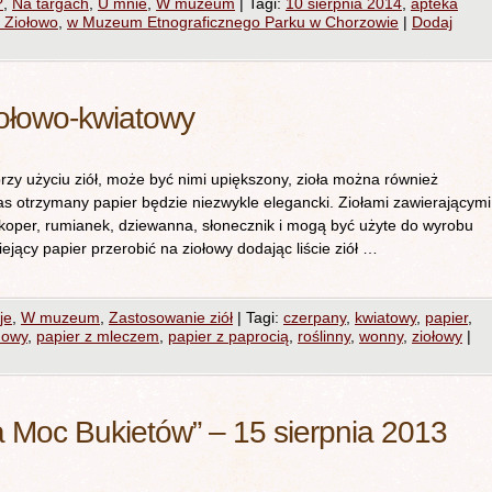
?
,
Na targach
,
U mnie
,
W muzeum
|
Tagi:
10 sierpnia 2014
,
apteka
p Ziołowo
,
w Muzeum Etnograficznego Parku w Chorzowie
|
Dodaj
iołowo-kwiatowy
y użyciu ziół, może być nimi upiększony, zioła można również
s otrzymany papier będzie niezwykle elegancki. Ziołami zawierającymi
, koper, rumianek, dziewanna, słonecznik i mogą być użyte do wyrobu
niejący papier przerobić na ziołowy dodając liście ziół …
je
,
W muzeum
,
Zastosowanie ziół
|
Tagi:
czerpany
,
kwiatowy
,
papier
,
dowy
,
papier z mleczem
,
papier z paprocią
,
roślinny
,
wonny
,
ziołowy
|
Moc Bukietów” – 15 sierpnia 2013