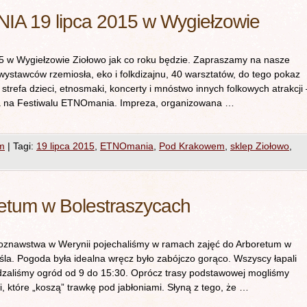
IA 19 lipca 2015 w Wygiełzowie
 w Wygiełzowie Ziołowo jak co roku będzie. Zapraszamy na nasze
wystawców rzemiosła, eko i folkdizajnu, 40 warsztatów, do tego pokaz
strefa dzieci, etnosmaki, koncerty i mnóstwo innych folkowych atrakcji 
ipca na Festiwalu ETNOmania. Impreza, organizowana …
m
|
Tagi:
19 lipca 2015
,
ETNOmania
,
Pod Krakowem
,
sklep Ziołowo
,
etum w Bolestraszycach
łoznawstwa w Werynii pojechaliśmy w ramach zajęć do Arboretum w
la. Pogoda była idealna wręcz było zabójczo gorąco. Wszyscy łapali
dzaliśmy ogród od 9 do 15:30. Oprócz trasy podstawowej mogliśmy
i, które „koszą” trawkę pod jabłoniami. Słyną z tego, że …