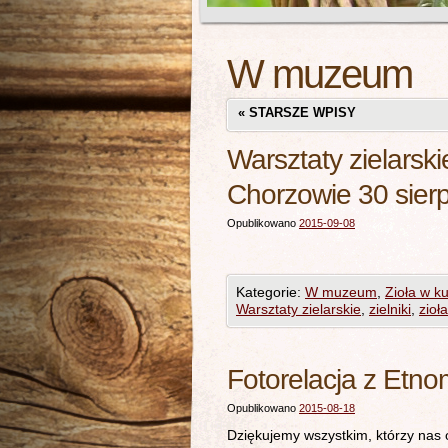
W muzeum
«
STARSZE WPISY
Warsztaty zielarsk
Chorzowie 30 sierp
Opublikowano
2015-09-08
Kategorie:
W muzeum
,
Zioła w k
Warsztaty zielarskie
,
zielniki
,
zioł
Fotorelacja z Etnom
Opublikowano
2015-08-18
Dziękujemy wszystkim, którzy nas o