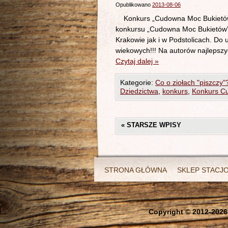
Opublikowano
2013-08-06
Konkurs „Cudowna Moc Bukietów” 
konkursu „Cudowna Moc Bukietów”
Krakowie jak i w Podstolicach. Do 
wiekowych!!! Na autorów najlepszy
Czytaj dalej
»
Kategorie:
Co o ziołach "piszczy"
Dziedzictwa
,
konkurs
,
Konkurs C
«
STARSZE WPISY
STRONA GŁÓWNA
SKLEP STACJ
Copyright © 2012-
2026