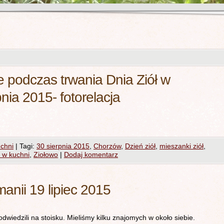
ie podczas trwania Dnia Ziół w
nia 2015- fotorelacja
uchni
|
Tagi:
30 sierpnia 2015
,
Chorzów
,
Dzień ziół
,
mieszanki ziół
,
a w kuchni
,
Ziołowo
|
Dodaj komentarz
anii 19 lipiec 2015
dwiedzili na stoisku. Mieliśmy kilku znajomych w około siebie.