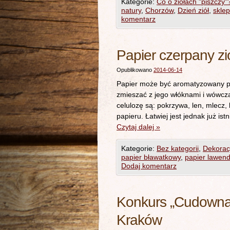
Kategorie:
Co o ziołach "piszczy"
natury
,
Chorzów
,
Dzień ziół
,
skle
komentarz
Papier czerpany z
Opublikowano
2014-06-14
Papier może być aromatyzowany prz
zmieszać z jego włóknami i wówcza
celulozę są: pokrzywa, len, mlecz
papieru. Łatwiej jest jednak już ist
Czytaj dalej
»
Kategorie:
Bez kategorii
,
Dekorac
papier bławatkowy
,
papier lawen
Dodaj komentarz
Konkurs „Cudowna 
Kraków