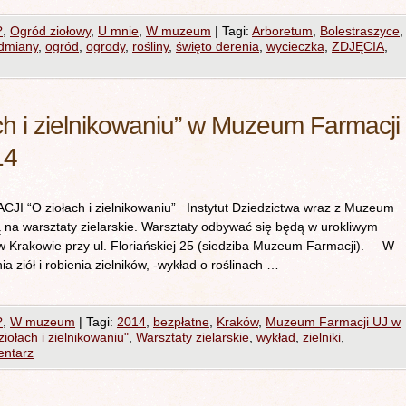
?
,
Ogród ziołowy
,
U mnie
,
W muzeum
|
Tagi:
Arboretum
,
Bolestraszyce
,
dmiany
,
ogród
,
ogrody
,
rośliny
,
święto derenia
,
wycieczka
,
ZDJĘCIA
,
ch i zielnikowaniu” w Muzeum Farmacji
14
 ziołach i zielnikowaniu” Instytut Dziedzictwa wraz z Muzeum
 na warsztaty zielarskie. Warsztaty odbywać się będą w urokliwym
 w Krakowie przy ul. Floriańskiej 25 (siedziba Muzeum Farmacji). W
 ziół i robienia zielników, -wykład o roślinach …
?
,
W muzeum
|
Tagi:
2014
,
bezpłatne
,
Kraków
,
Muzeum Farmacji UJ w
iołach i zielnikowaniu"
,
Warsztaty zielarskie
,
wykład
,
zielniki
,
entarz