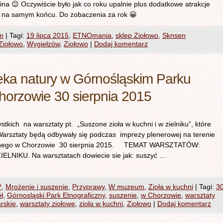
zina 😉 Oczywiście było jak co roku upalnie plus dodatkowe atrakcje
y już na samym końcu. Do zobaczenia za rok 😀
m
|
Tagi:
19 lipca 2015
,
ETNOmania
,
sklep Ziołowo
,
Sknsen
Ziołowo
,
Wygiełzów
,
Ziołowo
|
Dodaj komentarz
pteka natury w Górnośląskim Parku
horzowie 30 sierpnia 2015
ch na warsztaty pt. „Suszone zioła w kuchni i w zielniku”, które
arsztaty będą odbywały się podczas imprezy plenerowej na terenie
ficznego w Chorzowie 30 sierpnia 2015. TEMAT WARSZTATÓW:
NIKU. Na warsztatach dowiecie sie jak: suszyć …
?
,
Mrożenie i suszenie
,
Przyprawy
,
W muzeum
,
Zioła w kuchni
|
Tagi:
3
ł
,
Górnosląski Park Etnograficzny
,
suszenie
,
w Chorzowie
,
warsztaty
arskie
,
warsztaty ziołowe
,
zioła w kuchni
,
Ziołowo
|
Dodaj komentarz