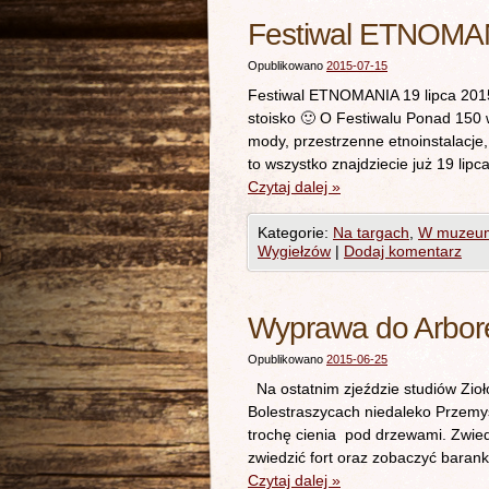
Festiwal ETNOMAN
Opublikowano
2015-07-15
Festiwal ETNOMANIA 19 lipca 2015
stoisko 🙂 O Festiwalu Ponad 150 
mody, przestrzenne etnoinstalacje, 
to wszystko znajdziecie już 19 l
Czytaj dalej
»
Kategorie:
Na targach
,
W muzeu
Wygiełzów
|
Dodaj komentarz
Wyprawa do Arbor
Opublikowano
2015-06-25
Na ostatnim zjeździe studiów Zio
Bolestraszycach niedaleko Przemyś
trochę cienia pod drzewami. Zwie
zwiedzić fort oraz zobaczyć barank
Czytaj dalej
»