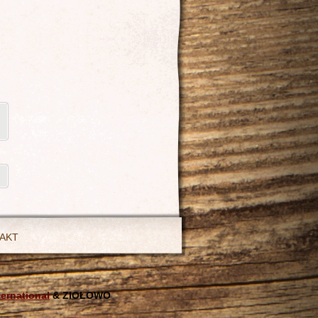
AKT
ternational
& ZIOŁOWO