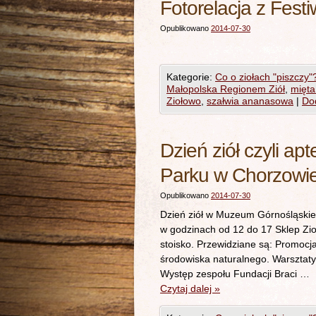
Fotorelacja z Fest
Opublikowano
2014-07-30
Kategorie:
Co o ziołach "piszczy"
Małopolska Regionem Ziół
,
mięta
Ziołowo
,
szałwia ananasowa
|
Do
Dzień ziół czyli a
Parku w Chorzowie
Opublikowano
2014-07-30
Dzień ziół w Muzeum Górnośląskieg
w godzinach od 12 do 17 Sklep Zi
stoisko. Przewidziane są: Promocj
środowiska naturalnego. Warsztaty
Występ zespołu Fundacji Braci …
Czytaj dalej
»