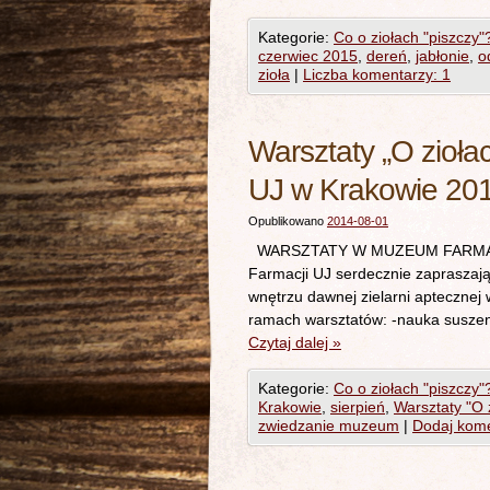
Kategorie:
Co o ziołach "piszczy"
czerwiec 2015
,
dereń
,
jabłonie
,
o
zioła
|
Liczba komentarzy: 1
Warsztaty „O zioła
UJ w Krakowie 20
Opublikowano
2014-08-01
WARSZTATY W MUZEUM FARMACJI “O
Farmacji UJ serdecznie zapraszają
wnętrzu dawnej zielarni aptecznej
ramach warsztatów: -nauka suszenia
Czytaj dalej
»
Kategorie:
Co o ziołach "piszczy"
Krakowie
,
sierpień
,
Warsztaty "O z
zwiedzanie muzeum
|
Dodaj kom