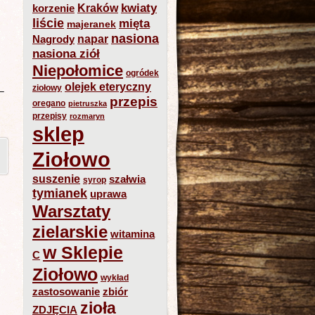
kwiaty
Kraków
korzenie
liście
mięta
majeranek
nasiona
napar
Nagrody
nasiona ziół
Niepołomice
ogródek
olejek eteryczny
ziołowy
–
przepis
oregano
pietruszka
przepisy
rozmaryn
sklep
Ziołowo
suszenie
szałwia
syrop
tymianek
uprawa
Warsztaty
zielarskie
witamina
w Sklepie
C
Ziołowo
wykład
zastosowanie
zbiór
zioła
ZDJĘCIA