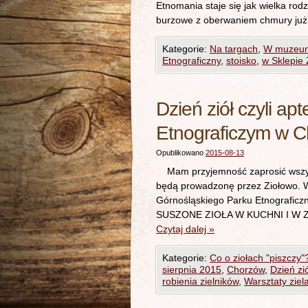
Etnomania staje się jak wielka rod
burzowe z oberwaniem chmur
Kategorie:
Na targach
,
W muzeu
Etnograficzny
,
stoisko
,
w Sklepie 
Dzień ziół czyli a
Etnograficzym w C
Opublikowano
2015-08-13
Mam przyjemność zaprosić wszystki
będą prowadzonę przez Ziołowo. W
Górnośląskiego Parku Etnogra
SUSZONE ZIOŁA W KUCHNI I W ZIEL
Czytaj dalej
»
Kategorie:
Co o ziołach "piszczy"
sierpnia 2015
,
Chorzów
,
Dzień zió
robienia zielników
,
Warsztaty ziel