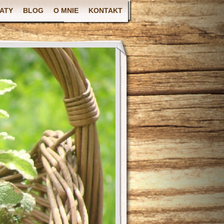
ATY
BLOG
O MNIE
KONTAKT