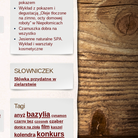
pokazem
Wykład z pokazem i
degustacją „Oleje tłoczone
na zimno, octy domowej
roboty” w Niepołomicach
Czarnuszka dobra na
wszystko
Jesienne naturalne SPA.
Wykład i warsztaty
kosmetyczne
SŁOWNICZEK
Słówka przydatne w
zielarstwie
Tagi
bazylia
anyż
0
cynamon
cząber
czarny bez
czosnek
film
donice na zioła
kaszel
konkurs
kolendra