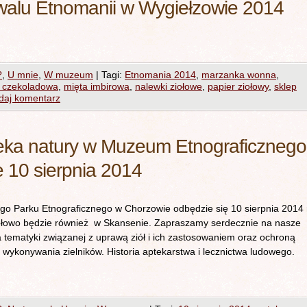
iwalu Etnomanii w Wygiełzowie 2014
?
,
U mnie
,
W muzeum
|
Tagi:
Etnomania 2014
,
marzanka wonna
,
 czekoladowa
,
mięta imbirowa
,
nalewki ziołowe
,
papier ziołowy
,
sklep
daj komentarz
pteka natury w Muzeum Etnograficznego
 10 sierpnia 2014
o Parku Etnograficznego w Chorzowie odbędzie się 10 sierpnia 2014 
ołowo będzie również w Skansenie. Zapraszamy serdecznie na nasze
a tematyki związanej z uprawą ziół i ich zastosowaniem oraz ochroną
 wykonywania zielników. Historia aptekarstwa i lecznictwa ludowego.