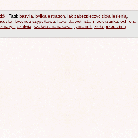
iół
|
Tagi:
bazylia
,
bylica estragon
,
jak zabezpieczyc zioła jesienią
,
ncuska
,
lawenda szypułkowa
,
lawenda wełnista
,
macierzanka
,
ochrona
ozmaryn
,
szałwia
,
szałwia ananasowa
,
tymianek
,
zioła przed zimą
|