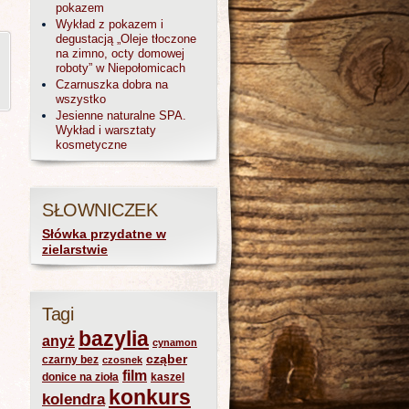
pokazem
Wykład z pokazem i
degustacją „Oleje tłoczone
na zimno, octy domowej
roboty” w Niepołomicach
Czarnuszka dobra na
wszystko
Jesienne naturalne SPA.
Wykład i warsztaty
kosmetyczne
SŁOWNICZEK
Słówka przydatne w
zielarstwie
Tagi
bazylia
anyż
cynamon
cząber
czarny bez
czosnek
film
donice na zioła
kaszel
konkurs
kolendra