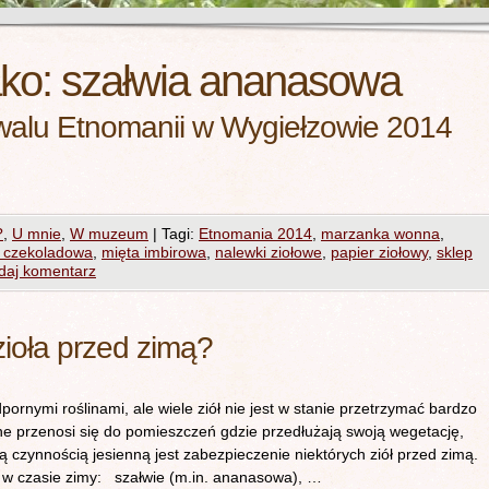
ako:
szałwia ananasowa
iwalu Etnomanii w Wygiełzowie 2014
?
,
U mnie
,
W muzeum
|
Tagi:
Etnomania 2014
,
marzanka wonna
,
 czekoladowa
,
mięta imbirowa
,
nalewki ziołowe
,
papier ziołowy
,
sklep
daj komentarz
ioła przed zimą?
rnymi roślinami, ale wiele ziół nie jest w stanie przetrzymać bardzo
ne przenosi się do pomieszczeń gdzie przedłużają swoją wegetację,
 czynnością jesienną jest zabezpieczenie niektórych ziół przed zimą.
u w czasie zimy: szałwie (m.in. ananasowa), …