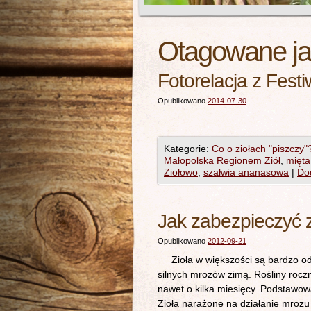
Otagowane j
Fotorelacja z Fest
Opublikowano
2014-07-30
Kategorie:
Co o ziołach "piszczy"
Małopolska Regionem Ziół
,
mięta
Ziołowo
,
szałwia ananasowa
|
Do
Jak zabezpieczyć z
Opublikowano
2012-09-21
Zioła w większości są bardzo odpo
silnych mrozów zimą. Rośliny rocz
nawet o kilka miesięcy. Podstawową
Zioła narażone na działanie mroz