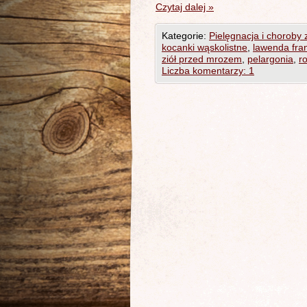
Czytaj dalej
»
Kategorie:
Pielęgnacja i choroby z
kocanki wąskolistne
,
lawenda fra
ziół przed mrozem
,
pelargonia
,
r
Liczba komentarzy: 1