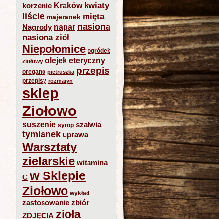
kwiaty
Kraków
korzenie
liście
mięta
majeranek
nasiona
napar
Nagrody
nasiona ziół
Niepołomice
ogródek
olejek eteryczny
ziołowy
przepis
oregano
pietruszka
przepisy
rozmaryn
sklep
Ziołowo
suszenie
szałwia
syrop
tymianek
uprawa
Warsztaty
zielarskie
witamina
w Sklepie
C
Ziołowo
wykład
zastosowanie
zbiór
zioła
ZDJĘCIA