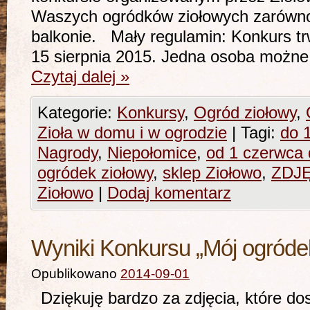
Waszych ogródków ziołowych zarówno 
balkonie. Mały regulamin: Konkurs t
15 sierpnia 2015. Jedna osoba możn
Czytaj dalej
»
Kategorie:
Konkursy
,
Ogród ziołowy
,
Zioła w domu i w ogrodzie
|
Tagi:
do 
Nagrody
,
Niepołomice
,
od 1 czerwca 
ogródek ziołowy
,
sklep Ziołowo
,
ZDJ
Ziołowo
|
Dodaj komentarz
Wyniki Konkursu „Mój ogródek
Opublikowano
2014-09-01
Dziękuję bardzo za zdjęcia, które do