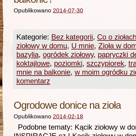
Opublikowano
2014-07-30
Kategorie:
Bez kategorii
,
Co o ziołac
ziołowy w domu
,
U mnie
,
Zioła w dom
bazylia
,
ogródek ziołowy
,
papryczki d
koktajlowe
,
poziomki
,
szczypiorek
,
tr
mnie na balkonie
,
w moim ogródku z
komentarz
Ogrodowe donice na zioła
Opublikowano
2014-02-18
Podobne tematy: Kącik ziołowy w dom