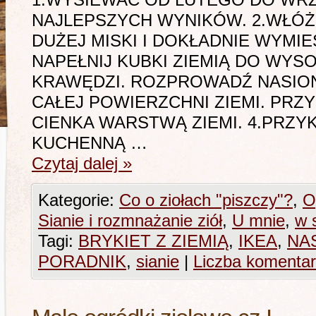
1.WYSIEWAĆ OD LUTEGO DO WRZ
NAJLEPSZYCH WYNIKÓW. 2.WŁÓŻ 
DUŻEJ MISKI I DOKŁADNIE WYMIES
NAPEŁNIJ KUBKI ZIEMIĄ DO WYSO
KRAWĘDZI. ROZPROWADŹ NASIO
CAŁEJ POWIERZCHNI ZIEMI. PRZ
CIENKA WARSTWĄ ZIEMI. 4.PRZYK
KUCHENNĄ …
Czytaj dalej
»
Kategorie:
Co o ziołach "piszczy"?
,
O
Sianie i rozmnażanie ziół
,
U mnie
,
w 
Tagi:
BRYKIET Z ZIEMIĄ
,
IKEA
,
NAS
PORADNIK
,
sianie
|
Liczba komentar