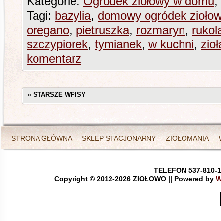
Kategorie:
Ogródek ziołowy w domu
,
Tagi:
bazylia
,
domowy ogródek zioło
oregano
,
pietruszka
,
rozmaryn
,
rukol
szczypiorek
,
tymianek
,
w kuchni
,
zio
komentarz
«
STARSZE WPISY
STRONA GŁÓWNA
SKLEP STACJONARNY
ZIOŁOMANIA
TELEFON 537-810-1
Copyright © 2012-
2026 ZIOŁOWO || Powered by
W