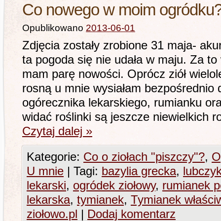
Co nowego w moim ogródku?
Opublikowano
2013-06-01
Zdjęcia zostały zrobione 31 maja- aku
ta pogoda się nie udała w maju. Za 
mam parę nowości. Oprócz ziół wielole
rosną u mnie wysiałam bezpośrednio 
ogórecznika lekarskiego, rumianku oraz
widać roślinki są jeszcze niewielkich
Czytaj dalej
»
Kategorie:
Co o ziołach "piszczy"?
,
O
U mnie
|
Tagi:
bazylia grecka
,
lubczy
lekarski
,
ogródek ziołowy
,
rumianek p
lekarska
,
tymianek
,
Tymianek właści
ziołowo.pl
|
Dodaj komentarz