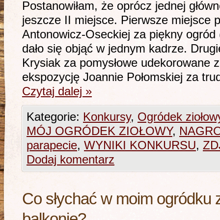
Postanowiłam, że oprócz jednej głów
jeszcze II miejsce. Pierwsze miejsce
Antonowicz-Oseckiej za piękny ogród 
dało się objąć w jednym kadrze. Drug
Krysiak za pomysłowe udekorowane zió
ekspozycję Joannie Połomskiej za tr
Czytaj dalej
»
Kategorie:
Konkursy
,
Ogródek zioło
MÓJ OGRÓDEK ZIOŁOWY
,
NAGR
parapecie
,
WYNIKI KONKURSU
,
ZD
Dodaj komentarz
Co słychać w moim ogródku z
balkonie?