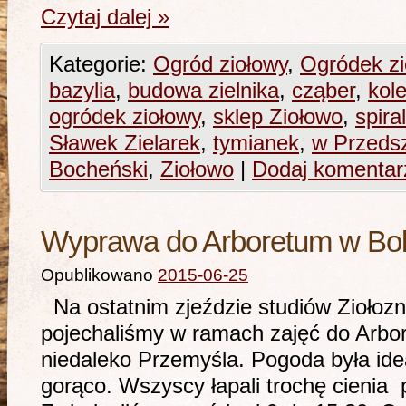
Czytaj dalej
»
Kategorie:
Ogród ziołowy
,
Ogródek z
bazylia
,
budowa zielnika
,
cząber
,
kol
ogródek ziołowy
,
sklep Ziołowo
,
spira
Sławek Zielarek
,
tymianek
,
w Przeds
Bocheński
,
Ziołowo
|
Dodaj komentar
Wyprawa do Arboretum w Bol
Opublikowano
2015-06-25
Na ostatnim zjeździe studiów Ziołoz
pojechaliśmy w ramach zajęć do Arbo
niedaleko Przemyśla. Pogoda była ide
gorąco. Wszyscy łapali trochę cienia