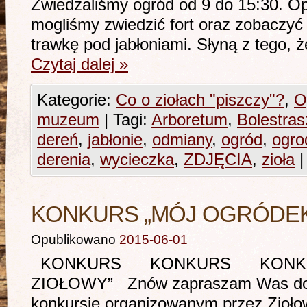
Zwiedzaliśmy ogród od 9 do 15:30. O
mogliśmy zwiedzić fort oraz zobaczyć 
trawkę pod jabłoniami. Słyną z tego, 
Czytaj dalej
»
Kategorie:
Co o ziołach "piszczy"?
,
O
muzeum
|
Tagi:
Arboretum
,
Bolestra
dereń
,
jabłonie
,
odmiany
,
ogród
,
ogro
derenia
,
wycieczka
,
ZDJĘCIA
,
zioła
|
KONKURS „MÓJ OGRÓDEK
Opublikowano
2015-06-01
KONKURS KONKURS KONKU
ZIOŁOWY” Znów zapraszam Was do w
konkursie organizowanym przez Zioło