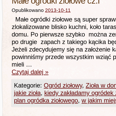
Małe ogródki ziołowe cz.I
Opublikowano
2013-10-11
Małe ogródki ziołowe są super sprawą
zlokalizowane blisko kuchni, koło tara
domu. Po pierwsze szybko można zer
po drugie zapach z takiego kącika będ
Jeżeli zdecydujemy się na założenie k
powinniśmy przede wszystkim wziąć p
mieli …
Czytaj dalej
»
Kategorie:
Ogród ziołowy
,
Zioła w do
jakie zioła
,
kiedy zakładamy ogródek 
plan ogródka ziołowego
,
w jakim miej