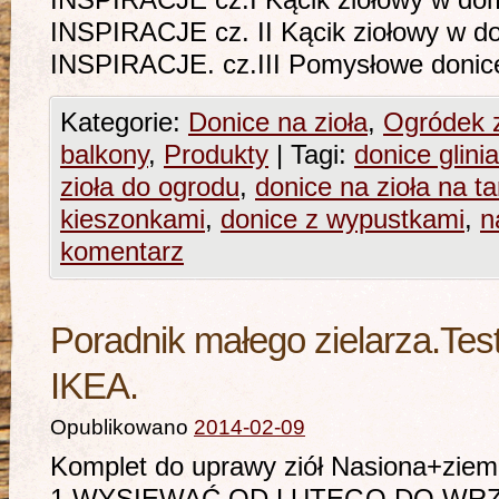
INSPIRACJE cz.I Kącik ziołowy w dom
INSPIRACJE cz. II Kącik ziołowy w do
INSPIRACJE. cz.III Pomysłowe donice
Kategorie:
Donice na zioła
,
Ogródek 
balkony
,
Produkty
|
Tagi:
donice glini
zioła do ogrodu
,
donice na zioła na ta
kieszonkami
,
donice z wypustkami
,
n
komentarz
Poradnik małego zielarza.Tes
IKEA.
Opublikowano
2014-02-09
Komplet do uprawy ziół Nasiona+zi