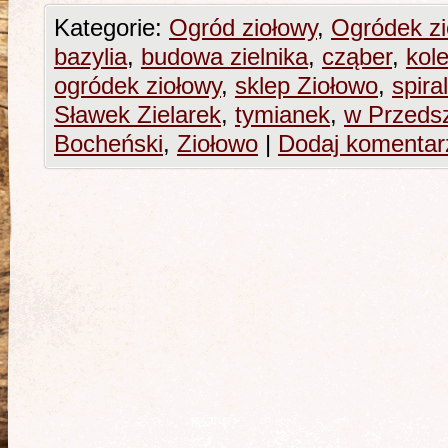
Kategorie:
Ogród ziołowy
,
Ogródek z
bazylia
,
budowa zielnika
,
cząber
,
kol
ogródek ziołowy
,
sklep Ziołowo
,
spira
Sławek Zielarek
,
tymianek
,
w Przeds
Bocheński
,
Ziołowo
|
Dodaj komentar