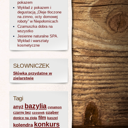
pokazem
Wykład z pokazem i
degustacją „Oleje tłoczone
na zimno, octy domowej
roboty” w Niepołomicach
Czarnuszka dobra na
wszystko
Jesienne naturalne SPA.
Wykład i warsztaty
kosmetyczne
SŁOWNICZEK
Słówka przydatne w
zielarstwie
Tagi
bazylia
anyż
cynamon
cząber
czarny bez
czosnek
film
donice na zioła
kaszel
konkurs
kolendra