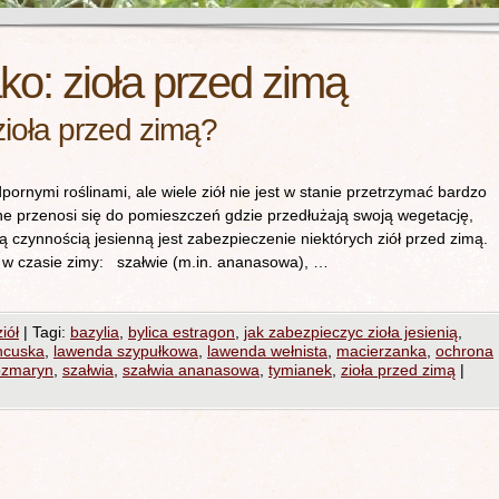
ako:
zioła przed zimą
ioła przed zimą?
rnymi roślinami, ale wiele ziół nie jest w stanie przetrzymać bardzo
ne przenosi się do pomieszczeń gdzie przedłużają swoją wegetację,
 czynnością jesienną jest zabezpieczenie niektórych ziół przed zimą.
u w czasie zimy: szałwie (m.in. ananasowa), …
iół
|
Tagi:
bazylia
,
bylica estragon
,
jak zabezpieczyc zioła jesienią
,
ncuska
,
lawenda szypułkowa
,
lawenda wełnista
,
macierzanka
,
ochrona
ozmaryn
,
szałwia
,
szałwia ananasowa
,
tymianek
,
zioła przed zimą
|