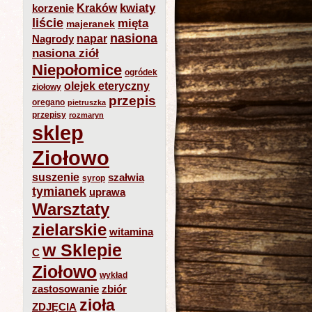
kwiaty
Kraków
korzenie
liście
mięta
majeranek
nasiona
napar
Nagrody
nasiona ziół
Niepołomice
ogródek
olejek eteryczny
ziołowy
przepis
oregano
pietruszka
przepisy
rozmaryn
sklep
Ziołowo
suszenie
szałwia
syrop
tymianek
uprawa
Warsztaty
zielarskie
witamina
w Sklepie
C
Ziołowo
wykład
zastosowanie
zbiór
zioła
ZDJĘCIA