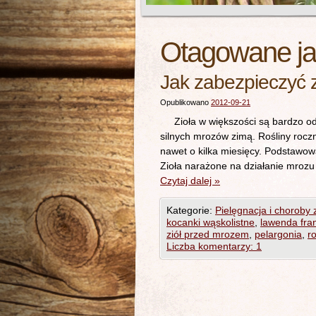
Otagowane j
Jak zabezpieczyć z
Opublikowano
2012-09-21
Zioła w większości są bardzo odpo
silnych mrozów zimą. Rośliny rocz
nawet o kilka miesięcy. Podstawową
Zioła narażone na działanie mroz
Czytaj dalej
»
Kategorie:
Pielęgnacja i choroby z
kocanki wąskolistne
,
lawenda fra
ziół przed mrozem
,
pelargonia
,
r
Liczba komentarzy: 1